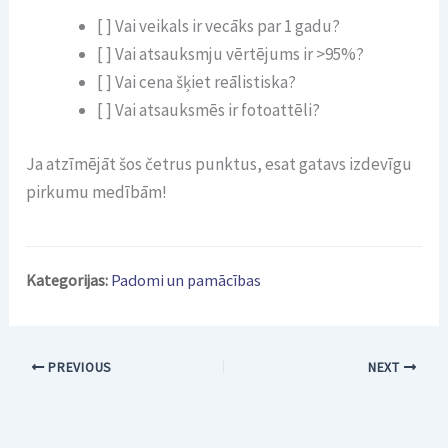
[ ] Vai veikals ir vecāks par 1 gadu?
[ ] Vai atsauksmju vērtējums ir >95%?
[ ] Vai cena šķiet reālistiska?
[ ] Vai atsauksmēs ir fotoattēli?
Ja atzīmējāt šos četrus punktus, esat gatavs izdevīgu
pirkumu medībām!
Kategorijas:
Padomi un pamācības
PREVIOUS
NEXT