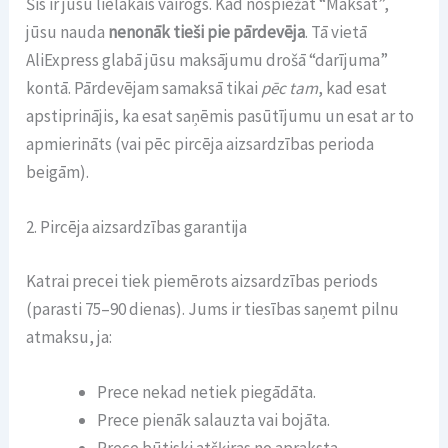
Šis ir jūsu lielākais vairogs. Kad nospiežat “Maksāt”,
jūsu nauda
nenonāk tieši pie pārdevēja
. Tā vietā
AliExpress glabā jūsu maksājumu drošā “darījuma”
kontā. Pārdevējam samaksā tikai
pēc tam
, kad esat
apstiprinājis, ka esat saņēmis pasūtījumu un esat ar to
apmierināts (vai pēc pircēja aizsardzības perioda
beigām).
2. Pircēja aizsardzības garantija
Katrai precei tiek piemērots aizsardzības periods
(parasti 75–90 dienas). Jums ir tiesības saņemt pilnu
atmaksu, ja:
Prece nekad netiek piegādāta.
Prece pienāk salauzta vai bojāta.