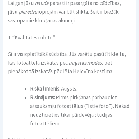
Lai gan jūsu
nauda
parasti ir pasargāta no zādzības,
jūsu
pieredze
joprojām var būt slikta. Šeit ir biežāk
sastopamie klupšanas akmeņi:
1. “Kvalitātes rulete”
Šī ir visizplatītākā sūdzība. Jūs varētu pasūtīt kleitu,
kas fotoattēlā izskatās pēc
augstās modes
, bet
pienākot tā izskatās pēc lēta Helovīna kostīma.
Riska līmenis:
Augsts.
Risinājums:
Pirms pirkšanas pārbaudiet
atsauksmju fotoattēlus (“Īstie foto”). Nekad
neuzticieties tikai pārdevēja studijas
fotoattēliem.