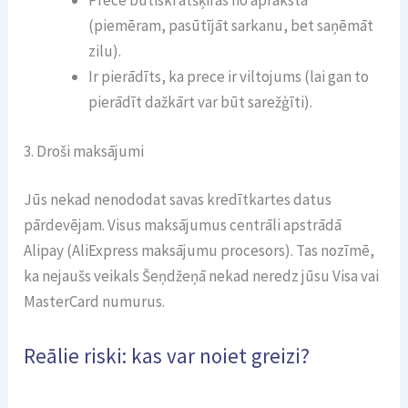
Prece būtiski atšķiras no apraksta
(piemēram, pasūtījāt sarkanu, bet saņēmāt
zilu).
Ir pierādīts, ka prece ir viltojums (lai gan to
pierādīt dažkārt var būt sarežģīti).
3. Droši maksājumi
Jūs nekad nenododat savas kredītkartes datus
pārdevējam. Visus maksājumus centrāli apstrādā
Alipay (AliExpress maksājumu procesors). Tas nozīmē,
ka nejaušs veikals Šeņdžeņā nekad neredz jūsu Visa vai
MasterCard numurus.
Reālie riski: kas var noiet greizi?