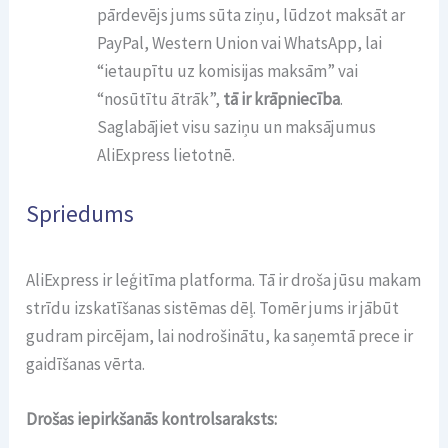
pārdevējs jums sūta ziņu, lūdzot maksāt ar
PayPal, Western Union vai WhatsApp, lai
“ietaupītu uz komisijas maksām” vai
“nosūtītu ātrāk”,
tā ir krāpniecība
.
Saglabājiet visu saziņu un maksājumus
AliExpress lietotnē.
Spriedums
AliExpress ir leģitīma platforma. Tā ir droša jūsu makam
strīdu izskatīšanas sistēmas dēļ. Tomēr jums ir jābūt
gudram pircējam, lai nodrošinātu, ka saņemtā prece ir
gaidīšanas vērta.
Drošas iepirkšanās kontrolsaraksts: