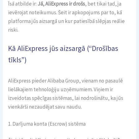
Īsā atbilde ir:
Jā, AliExpress ir drošs
, bet tikai tad, ja
ievērojat noteikumus. Šeit ir apkopojums par to, kā
platforma jūs aizsargā un kur patiesībā slēpjas reālie
riski.
Kā AliExpress jūs aizsargā (“Drošības
tīkls”)
AliExpress pieder Alibaba Group, vienam no pasaulē
lielākajiem tehnoloģiju uzņēmumiem. Viņiem ir
izveidotas spēcīgas sistēmas, lai nodrošinātu, ka jūs
vienkārši nezaudējat savu naudu.
1. Darījuma konta (Escrow) sistēma