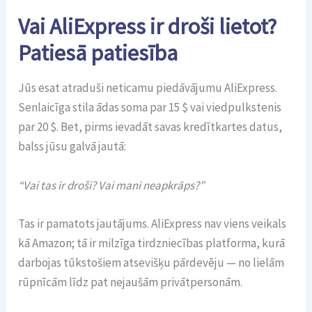
Vai AliExpress ir droši lietot?
Patiesā patiesība
Jūs esat atraduši neticamu piedāvājumu AliExpress.
Senlaicīga stila ādas soma par 15 $ vai viedpulkstenis
par 20 $. Bet, pirms ievadāt savas kredītkartes datus,
balss jūsu galvā jautā:
“Vai tas ir droši? Vai mani neapkrāps?”
Tas ir pamatots jautājums. AliExpress nav viens veikals
kā Amazon; tā ir milzīga tirdzniecības platforma, kurā
darbojas tūkstošiem atsevišķu pārdevēju — no lielām
rūpnīcām līdz pat nejaušām privātpersonām.