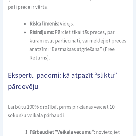
pati prece ir vērta.
Riska līmenis:
Vidējs.
Risinājums:
Pērciet tikai tās preces, par
kurām esat pārliecināti, vai meklējiet preces
ar atzīmi “Bezmaksas atgriešana” (Free
Returns).
Ekspertu padomi: kā atpazīt “sliktu”
pārdevēju
Lai būtu 100% drošībā, pirms pirkšanas veiciet 10
sekunžu veikala pārbaudi.
Pārbaudiet “Veikala vecumu”:
novietojiet