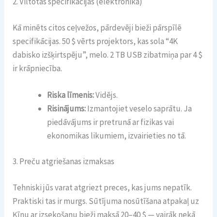
2. Viltotas specifikācijas (elektronika)
Kā minēts citos ceļvežos, pārdevēji bieži pārspīlē
specifikācijas. 50 $ vērts projektors, kas sola “4K
dabisko izšķirtspēju”, melo. 2 TB USB zibatmiņa par 4 $
ir krāpniecība.
Riska līmenis:
Vidējs.
Risinājums:
Izmantojiet veselo saprātu. Ja
piedāvājums ir pretrunā ar fizikas vai
ekonomikas likumiem, izvairieties no tā.
3. Preču atgriešanas izmaksas
Tehniski jūs varat atgriezt preces, kas jums nepatīk.
Praktiski tas ir murgs. Sūtījuma nosūtīšana atpakaļ uz
Ķīnu ar izsekošanu bieži maksā 20–40 $ — vairāk nekā