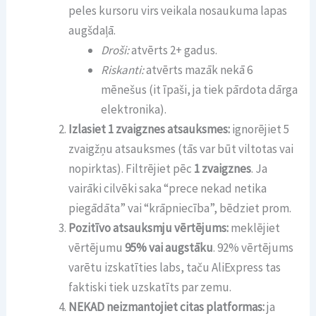
peles kursoru virs veikala nosaukuma lapas
augšdaļā.
Droši:
atvērts 2+ gadus.
Riskanti:
atvērts mazāk nekā 6
mēnešus (it īpaši, ja tiek pārdota dārga
elektronika).
Izlasiet 1 zvaigznes atsauksmes:
ignorējiet 5
zvaigžņu atsauksmes (tās var būt viltotas vai
nopirktas). Filtrējiet pēc
1 zvaigznes
. Ja
vairāki cilvēki saka “prece nekad netika
piegādāta” vai “krāpniecība”, bēdziet prom.
Pozitīvo atsauksmju vērtējums:
meklējiet
vērtējumu
95% vai augstāku
. 92% vērtējums
varētu izskatīties labs, taču AliExpress tas
faktiski tiek uzskatīts par zemu.
NEKAD neizmantojiet citas platformas:
ja