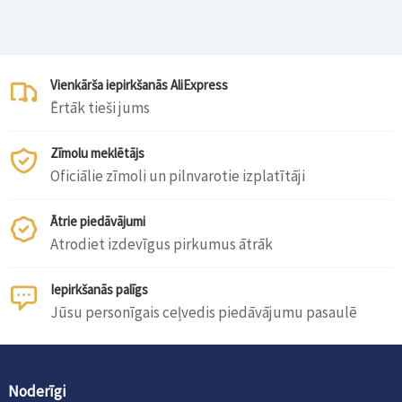
Vienkārša iepirkšanās AliExpress
Ērtāk tieši jums
Zīmolu meklētājs
Oficiālie zīmoli un pilnvarotie izplatītāji
Ātrie piedāvājumi
Atrodiet izdevīgus pirkumus ātrāk
Iepirkšanās palīgs
Jūsu personīgais ceļvedis piedāvājumu pasaulē
Noderīgi