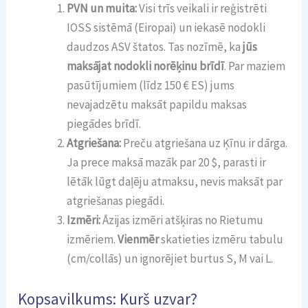
PVN un muita:
Visi trīs veikali ir reģistrēti
IOSS sistēmā (Eiropai) un iekasē nodokli
daudzos ASV štatos. Tas nozīmē, ka
jūs
maksājat nodokli norēķinu brīdī
. Par maziem
pasūtījumiem (līdz 150 € ES) jums
nevajadzētu maksāt papildu maksas
piegādes brīdī.
Atgriešana:
Preču atgriešana uz Ķīnu ir dārga.
Ja prece maksā mazāk par 20 $, parasti ir
lētāk lūgt daļēju atmaksu, nevis maksāt par
atgriešanas piegādi.
Izmēri:
Āzijas izmēri atšķiras no Rietumu
izmēriem.
Vienmēr
skatieties izmēru tabulu
(cm/collās) un ignorējiet burtus S, M vai L.
Kopsavilkums: Kurš uzvar?