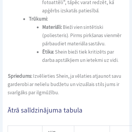
fotoattēli”, tāpēc varat redzēt, kā
apģērbs izskatās patiesībā.
Trūkumi:
Materiāli:
Bieži vien sintētiski
(poliesteris). Pirms pirkšanas vienmēr
pārbaudiet materiāla sastāvu.
Ētika:
Shein bieži tiek kritizēts par
darba apstākļiem un ietekmi uz vidi.
Spriedums:
Izvēlieties Shein, ja vēlaties atjaunot savu
garderobi ar nelielu budžetu un vizuālais stils jums ir
svarīgāks par ilgmūžību.
Ātrā salīdzinājuma tabula