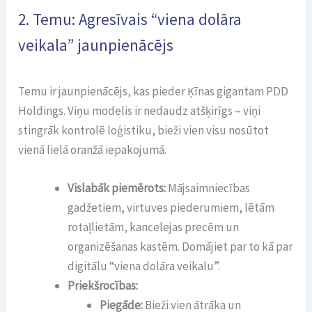
2. Temu: Agresīvais “viena dolāra
veikala” jaunpienācējs
Temu ir jaunpienācējs, kas pieder Ķīnas gigantam PDD
Holdings. Viņu modelis ir nedaudz atšķirīgs – viņi
stingrāk kontrolē loģistiku, bieži vien visu nosūtot
vienā lielā oranžā iepakojumā.
Vislabāk piemērots:
Mājsaimniecības
gadžetiem, virtuves piederumiem, lētām
rotaļlietām, kancelejas precēm un
organizēšanas kastēm. Domājiet par to kā par
digitālu “viena dolāra veikalu”.
Priekšrocības:
Piegāde:
Bieži vien ātrāka un