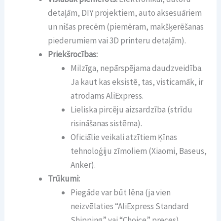
detaļām, DIY projektiem, auto aksesuāriem
un nišas precēm (piemēram, makšķerēšanas
piederumiem vai 3D printeru detaļām).
Priekšrocības:
Milzīga, nepārspējama daudzveidība.
Ja kaut kas eksistē, tas, visticamāk, ir
atrodams AliExpress.
Lieliska pircēju aizsardzība (strīdu
risināšanas sistēma).
Oficiālie veikali atzītiem Ķīnas
tehnoloģiju zīmoliem (Xiaomi, Baseus,
Anker).
Trūkumi:
Piegāde var būt lēna (ja vien
neizvēlaties “AliExpress Standard
Shipping” vai “Choice” preces).