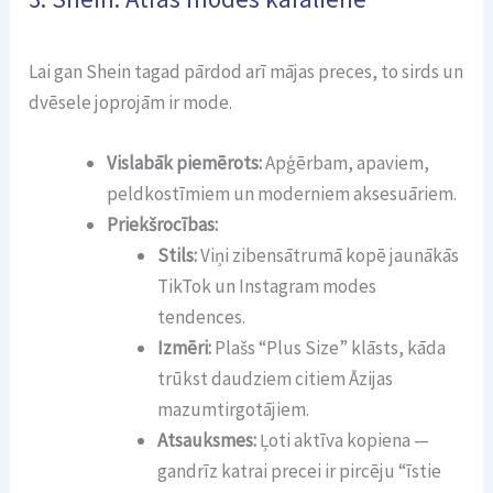
Lai gan Shein tagad pārdod arī mājas preces, to sirds un
dvēsele joprojām ir mode.
Vislabāk piemērots:
Apģērbam, apaviem,
peldkostīmiem un moderniem aksesuāriem.
Priekšrocības:
Stils:
Viņi zibensātrumā kopē jaunākās
TikTok un Instagram modes
tendences.
Izmēri:
Plašs “Plus Size” klāsts, kāda
trūkst daudziem citiem Āzijas
mazumtirgotājiem.
Atsauksmes:
Ļoti aktīva kopiena —
gandrīz katrai precei ir pircēju “īstie