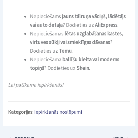
Nepieciešams
jauns tālruņa vāciņš, lādētājs
vai auto detaļa
? Dodieties uz
AliExpress
.
Nepieciešamas
lētas uzglabāšanas kastes,
virtuves sūkļi vai smieklīgas dāvanas
?
Dodieties uz
Temu
.
Nepieciešama
ballīšu kleita vai moderns
topiņš
? Dodieties uz
Shein
.
Lai patīkama iepirkšanās!
Kategorijas:
Iepirkšanās noslēpumi