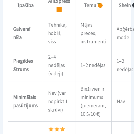
AliExpress
Īpašība
Temu
Shein
Tehnika,
Mājas
Galvenā
Apģērbs
hobiji,
preces,
niša
mode
viss
instrumenti
2–4
Piegādes
1–2
nedēļas
1–2 nedēļas
ātrums
nedēļas
(vidēji)
Bieži vien ir
Nav (var
Minimālais
minimums
nopirkt 1
Nav
pasūtījums
(piemēram,
skrūvi)
10 $/10 €)