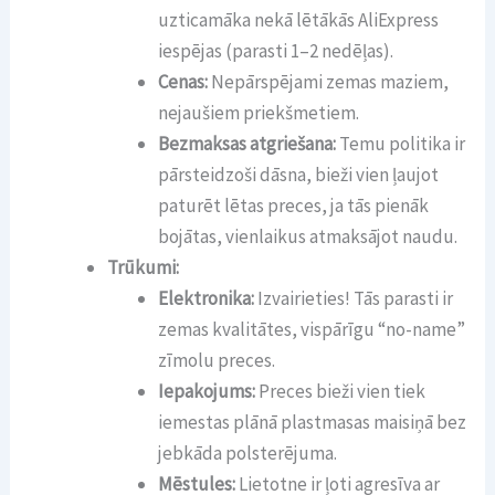
uzticamāka nekā lētākās AliExpress
iespējas (parasti 1–2 nedēļas).
Cenas:
Nepārspējami zemas maziem,
nejaušiem priekšmetiem.
Bezmaksas atgriešana:
Temu politika ir
pārsteidzoši dāsna, bieži vien ļaujot
paturēt lētas preces, ja tās pienāk
bojātas, vienlaikus atmaksājot naudu.
Trūkumi:
Elektronika:
Izvairieties! Tās parasti ir
zemas kvalitātes, vispārīgu “no-name”
zīmolu preces.
Iepakojums:
Preces bieži vien tiek
iemestas plānā plastmasas maisiņā bez
jebkāda polsterējuma.
Mēstules:
Lietotne ir ļoti agresīva ar