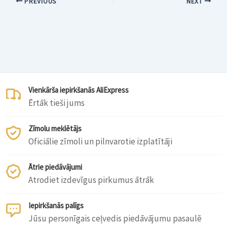
PREVIOUS
NEXT
Vienkārša iepirkšanās AliExpress
Ērtāk tieši jums
Zīmolu meklētājs
Oficiālie zīmoli un pilnvarotie izplatītāji
Ātrie piedāvājumi
Atrodiet izdevīgus pirkumus ātrāk
Iepirkšanās palīgs
Jūsu personīgais ceļvedis piedāvājumu pasaulē