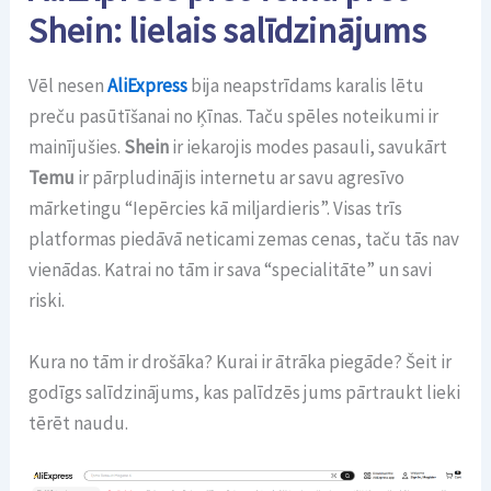
Shein: lielais salīdzinājums
Vēl nesen
AliExpress
bija neapstrīdams karalis lētu
preču pasūtīšanai no Ķīnas. Taču spēles noteikumi ir
mainījušies.
Shein
ir iekarojis modes pasauli, savukārt
Temu
ir pārpludinājis internetu ar savu agresīvo
mārketingu “Iepērcies kā miljardieris”. Visas trīs
platformas piedāvā neticami zemas cenas, taču tās nav
vienādas. Katrai no tām ir sava “specialitāte” un savi
riski.
Kura no tām ir drošāka? Kurai ir ātrāka piegāde? Šeit ir
godīgs salīdzinājums, kas palīdzēs jums pārtraukt lieki
tērēt naudu.