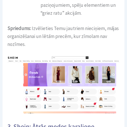
paziņojumiem, spēļu elementiem un
“griez ratu” akcijām.
Spriedums:
Izvēlieties Temu jautriem nieciņiem, mājas
organizēšanai un lētām precēm, kur zīmolam nav
nozīmes.
3. Shein: Ātrās modes karaliene