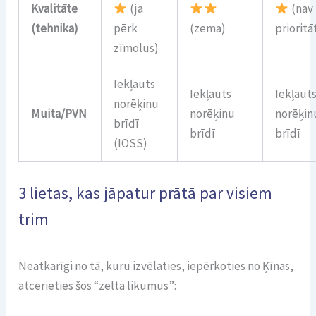
Kvalitāte
(ja
(nav
(tehnika)
pērk
(zema)
prioritā
zīmolus)
Iekļauts
Iekļauts
Iekļaut
norēķinu
Muita/PVN
norēķinu
norēķin
brīdī
brīdī
brīdī
(IOSS)
3 lietas, kas jāpatur prātā par visiem
trim
Neatkarīgi no tā, kuru izvēlaties, iepērkoties no Ķīnas,
atcerieties šos “zelta likumus”: