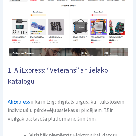
1. AliExpress: “Veterāns” ar lielāko
katalogu
AliExpress
ir kā milzīgs digitāls tirgus, kur tūkstošiem
individuālu pārdevēju satiekas ar pircējiem. Tā ir
visilgāk pastāvošā platforma no šīm trim.
Vislabāk piemērots:
Elektronikai, datoru