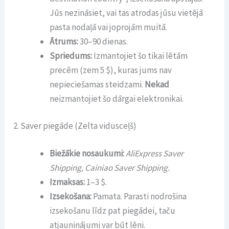
Jūs nezināsiet, vai tas atrodas jūsu vietējā
pasta nodaļā vai joprojām muitā.
Ātrums:
30–90 dienas.
Spriedums:
Izmantojiet šo tikai lētām
precēm (zem 5 $), kuras jums nav
nepieciešamas steidzami.
Nekad
neizmantojiet šo dārgai elektronikai.
2. Saver piegāde (Zelta vidusceļš)
Biežākie nosaukumi:
AliExpress Saver
Shipping, Cainiao Saver Shipping.
Izmaksas:
1–3 $.
Izsekošana:
Pamata. Parasti nodrošina
izsekošanu līdz pat piegādei, taču
atjauninājumi var būt lēni.