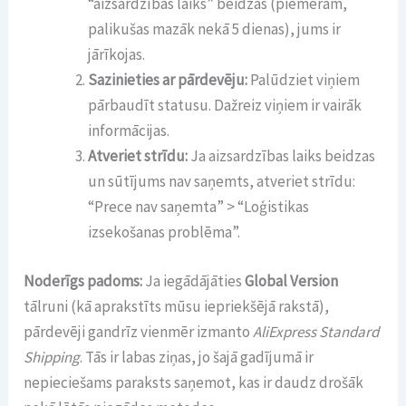
“aizsardzības laiks” beidzas (piemēram,
palikušas mazāk nekā 5 dienas), jums ir
jārīkojas.
Sazinieties ar pārdevēju:
Palūdziet viņiem
pārbaudīt statusu. Dažreiz viņiem ir vairāk
informācijas.
Atveriet strīdu:
Ja aizsardzības laiks beidzas
un sūtījums nav saņemts, atveriet strīdu:
“Prece nav saņemta” > “Loģistikas
izsekošanas problēma”.
Noderīgs padoms:
Ja iegādājāties
Global Version
tālruni (kā aprakstīts mūsu iepriekšējā rakstā),
pārdevēji gandrīz vienmēr izmanto
AliExpress Standard
Shipping
. Tās ir labas ziņas, jo šajā gadījumā ir
nepieciešams paraksts saņemot, kas ir daudz drošāk