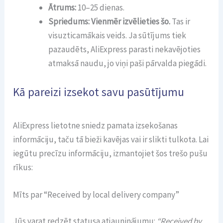
Ātrums:
10–25 dienas.
Spriedums:
Vienmēr izvēlieties šo.
Tas ir
visuzticamākais veids. Ja sūtījums tiek
pazaudēts, AliExpress parasti nekavējoties
atmaksā naudu, jo viņi paši pārvalda piegādi.
Kā pareizi izsekot savu pasūtījumu
AliExpress lietotne sniedz pamata izsekošanas
informāciju, taču tā bieži kavējas vai ir slikti tulkota. Lai
iegūtu precīzu informāciju, izmantojiet šos trešo pušu
rīkus:
Mīts par “Received by local delivery company”
Jūs varat redzēt statusa atjauninājumu:
“Received by