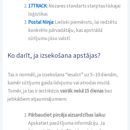
17TRACK
:
Nozares standarts starptautiskajai
loģistikai.
Postal Ninja
:
Lieliski piemērots, lai redzētu
konkrēto pārvadātāju, kas apstrādā
sūtījumu jūsu valstī.
Ko darīt, ja izsekošana apstājas?
Tas ir normāli, ja izsekošana “iesalst” uz 5–10 dienām,
kamēr sūtījums gaida lidojumu vai atrodas muitā.
Tomēr, ja tas ir iestrēdzis
vairāk nekā 15 dienas
bez
jebkādiem atjauninājumiem:
Pārbaudiet pircēja aizsardzības laiku:
Apskatiet pasūtījuma informāciju. Ja