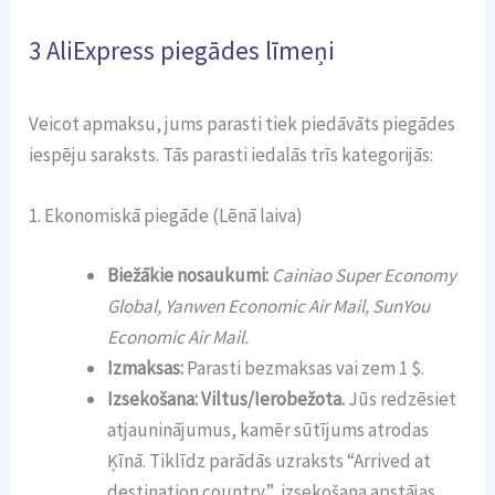
3 AliExpress piegādes līmeņi
Veicot apmaksu, jums parasti tiek piedāvāts piegādes
iespēju saraksts. Tās parasti iedalās trīs kategorijās:
1. Ekonomiskā piegāde (Lēnā laiva)
Biežākie nosaukumi:
Cainiao Super Economy
Global, Yanwen Economic Air Mail, SunYou
Economic Air Mail.
Izmaksas:
Parasti bezmaksas vai zem 1 $.
Izsekošana:
Viltus/Ierobežota.
Jūs redzēsiet
atjauninājumus, kamēr sūtījums atrodas
Ķīnā. Tiklīdz parādās uzraksts “Arrived at
destination country”, izsekošana apstājas.