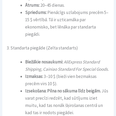
Ātrums:
20–45 dienas.
Spriedums:
Pienācīgs uzlabojums precēm 5–
15 $ vērtībā. Tā ir uzticamāka par
ekonomisko, bet lēnāka par standarta
piegādi.
3. Standarta piegāde (Zelta standarts)
Biežākie nosaukumi:
AliExpress Standard
Shipping, Cainiao Standard For Special Goods.
Izmaksas:
3–10 $ (bieži vien bezmaksas
precēm virs 10 $).
Izsekošana:
Pilna no sākuma līdz beigām.
Jūs
varat precīzi redzēt, kad sūtījums iziet
muitu, kad tas nonāk šķirošanas centrā un
kad tas ir nodots piegādei.