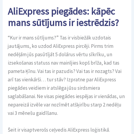
AliExpress piegādes: kāpēc
mans sūtījums ir iestrēdzis?
“Kur ir mans sūtījums?” Tas ir visbiežāk uzdotais
jautājums, ko uzdod AliExpress pircēji. Pirms trim
nedēļām jūs pasūtījāt 5 dolārus vērtu sīkrīku, un
izsekošanas statuss nav mainījies kopš brīža, kad tas
pameta Ķīnu. Vai tas ir pazudis? Vai tas ir nozagts? Vai
arī tas vienkārši… tur stāv? Izpratne par AliExpress
piegādes veidiem ir atslēga jūsu sirdsmiera
saglabāšanai. Ne visas piegādes iespējas ir vienādas, un
nepareizā izvēle var nozīmēt atšķirību starp 2 nedēļu
vai 3 mēnešu gaidīšanu.
Šeit ir visaptverošs ceļvedis AliExpress loģistikā.