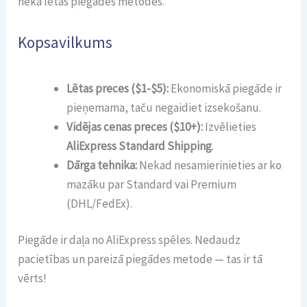
nekā lētās piegādes metodes.
Kopsavilkums
Lētas preces ($1-$5):
Ekonomiskā piegāde ir
pieņemama, taču negaidiet izsekošanu.
Vidējas cenas preces ($10+):
Izvēlieties
AliExpress Standard Shipping
.
Dārga tehnika:
Nekad nesamierinieties ar ko
mazāku par Standard vai Premium
(DHL/FedEx).
Piegāde ir daļa no AliExpress spēles. Nedaudz
pacietības un pareizā piegādes metode — tas ir tā
vērts!