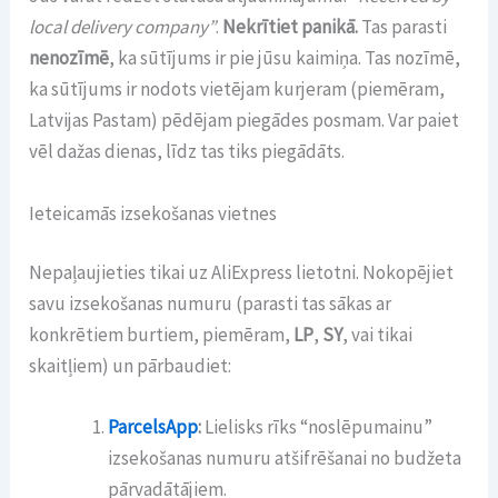
local delivery company”
.
Nekrītiet panikā.
Tas parasti
nenozīmē
, ka sūtījums ir pie jūsu kaimiņa. Tas nozīmē,
ka sūtījums ir nodots vietējam kurjeram (piemēram,
Latvijas Pastam) pēdējam piegādes posmam. Var paiet
vēl dažas dienas, līdz tas tiks piegādāts.
Ieteicamās izsekošanas vietnes
Nepaļaujieties tikai uz AliExpress lietotni. Nokopējiet
savu izsekošanas numuru (parasti tas sākas ar
konkrētiem burtiem, piemēram,
LP
,
SY
, vai tikai
skaitļiem) un pārbaudiet:
ParcelsApp
:
Lielisks rīks “noslēpumainu”
izsekošanas numuru atšifrēšanai no budžeta
pārvadātājiem.