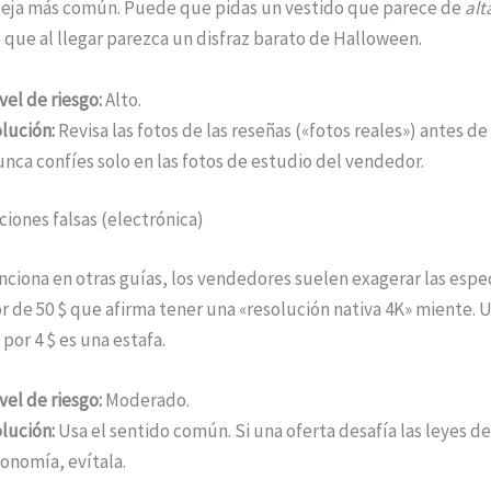
queja más común. Puede que pidas un vestido que parece de
alt
o que al llegar parezca un disfraz barato de Halloween.
vel de riesgo:
Alto.
lución:
Revisa las fotos de las reseñas («fotos reales») antes de
nca confíes solo en las fotos de estudio del vendedor.
aciones falsas (electrónica)
iona en otras guías, los vendedores suelen exagerar las espec
 de 50 $ que afirma tener una «resolución nativa 4K» miente. 
por 4 $ es una estafa.
vel de riesgo:
Moderado.
lución:
Usa el sentido común. Si una oferta desafía las leyes de l
onomía, evítala.