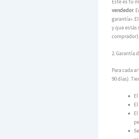
Este es tu m
vendedor
. 
garantía». E
y que estás 
comprador)
2. Garantía 
Para cada ar
90 días). Ti
El
El
El
pe
Se