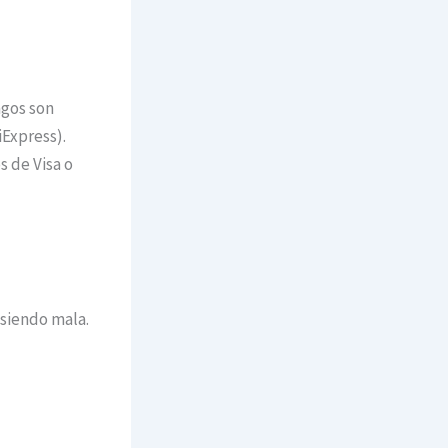
agos son
iExpress).
 de Visa o
siendo mala.