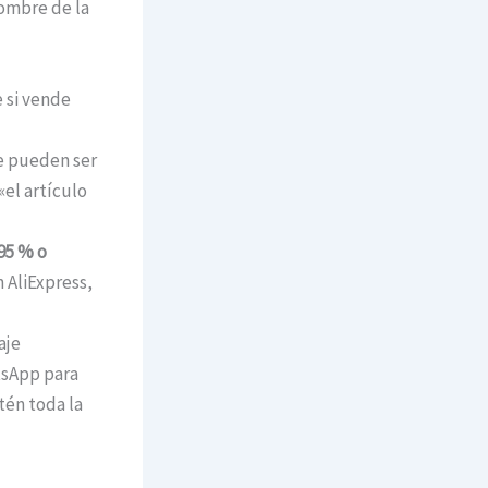
nombre de la
 si vende
ue pueden ser
«el artículo
95 % o
 AliExpress,
aje
tsApp para
tén toda la