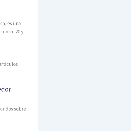
ca, es una
r entre 20 y
artículos
.
edor
egundos sobre