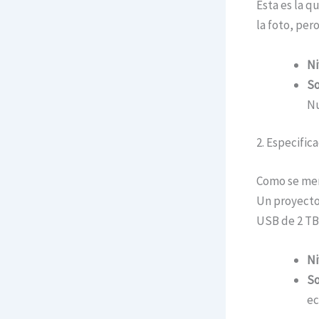
Esta es la 
la foto, per
Ni
So
Nu
2. Especific
Como se menc
Un proyector
USB de 2 TB 
Ni
So
ec