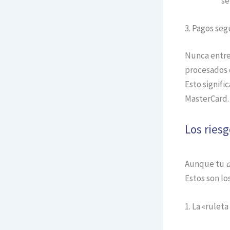
se
3. Pagos seg
Nunca entreg
procesados d
Esto signifi
MasterCard.
Los riesg
Aunque tu
d
Estos son lo
1. La «ruleta