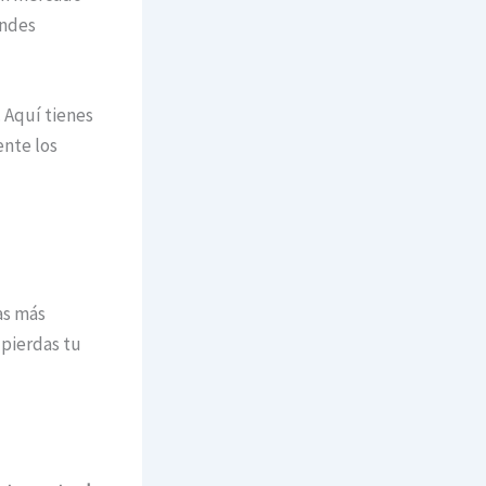
andes
. Aquí tienes
nte los
as más
pierdas tu