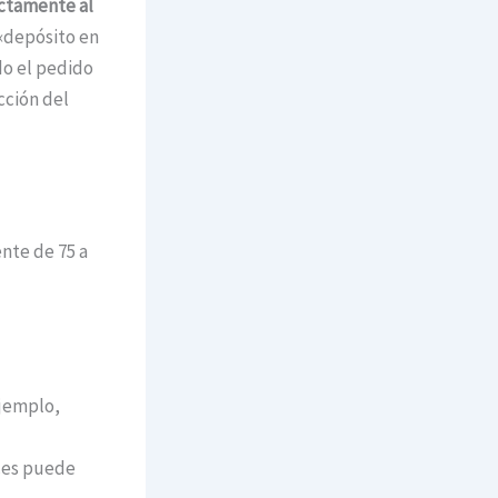
ectamente al
 «depósito en
do el pedido
cción del
nte de 75 a
ejemplo,
ces puede