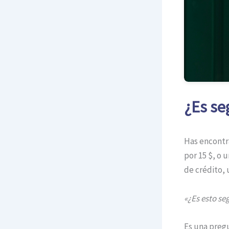
¿Es se
Has encontra
por 15 $, o u
de crédito, 
«¿Es esto se
Es una pregu