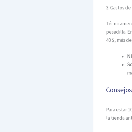
3. Gastos de
Técnicamente
pesadilla. E
40 $, más de 
Ni
So
ma
Consejos
Para estar 1
la tienda an