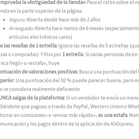
mprueba la «Antigüedad de la tienda»:
Pasa el ratón sobre el 
enda en la parte superior de la página.
Seguro:
Abierta desde hace más de 2 años.
Arriesgado:
Abierta hace menos de 6 meses (especialmente
artículos electrónicos caros).
e las reseñas de 1 estrella:
Ignora las reseñas de 5 estrellas (q
lsas o compradas). Filtra por
1 estrella
. Si varias personas dicen 
nca llegó» o «estafa», huye.
ntuación de valoraciones positivas:
Busca una puntuación del
perior
. Una puntuación del 92 % puede parecer buena, pero en
o se considera realmente deficiente.
NCA salgas de la plataforma:
Si un vendedor te envía un mens
diéndote que pagues a través de PayPal, Western Union o Wha
horrar en comisiones» o «enviar más rápido»,
es una estafa
. Man
municación y los pagos dentro de la aplicación de AliExpress.