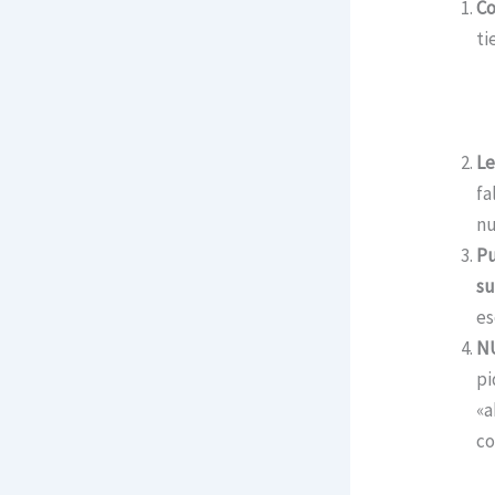
Co
ti
Le
fa
nu
Pu
su
es
NU
pi
«a
co