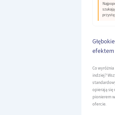
Najpopu
szukają
przystę
Głębokie
efektem 
Co wyróżnia
indziej? Ws
standardowy
opierają się
pionierem w
ofercie.