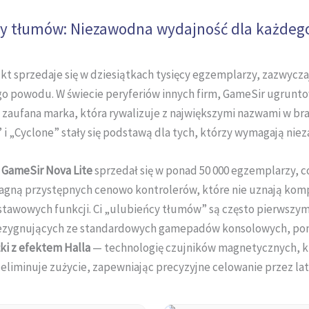
y tłumów: Niezawodna wydajność dla każdego
t sprzedaje się w dziesiątkach tysięcy egzemplarzy, zazwyczaj 
go powodu. W świecie peryferiów innych firm, GameSir ugrunto
 zaufana marka, która rywalizuje z największymi nazwami w bra
 i „Cyclone” stały się podstawą dla tych, którzy wymagają nie
d
GameSir Nova Lite
sprzedał się w ponad 50 000 egzemplarzy, c
ragną przystępnych cenowo kontrolerów, które nie uznają ko
stawowych funkcji. Ci „ulubieńcy tłumów” są często pierwsz
rezygnujących ze standardowych gamepadów konsolowych, po
ki z efektem Halla
— technologię czujników magnetycznych, k
eliminuje zużycie, zapewniając precyzyjne celowanie przez lat