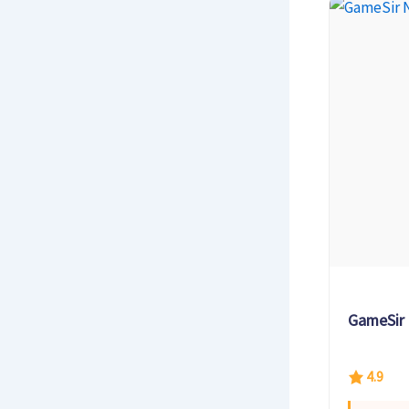
GameSir 
4.9