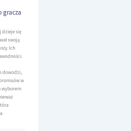
 gracza
dzieje się
wał swoją
nży. Ich
zawodności.
o dowodzi,
mpromisów w
ym wyborem
nieważ
tóra
a.