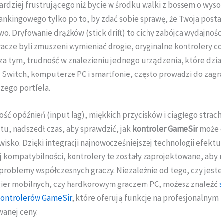
ardziej frustrującego niż bycie w środku walki z bossem o wys
ankingowego tylko po to, by zdać sobie sprawę, że Twoja posta
wo. Dryfowanie drążków (stick drift) to cichy zabójca wydajnośc
racze byli zmuszeni wymieniać drogie, oryginalne kontrolery co
za tym, trudność w znalezieniu jednego urządzenia, które dzia
 Switch, komputerze PC i smartfonie, często prowadzi do zag
szego portfela.
ość opóźnień (input lag), miękkich przycisków i ciągłego strac
tu, nadszedł czas, aby sprawdzić, jak
kontroler GameSir
może 
isko. Dzięki integracji najnowocześniejszej technologii efektu 
j kompatybilności, kontrolery te zostały zaprojektowane, aby
problemy współczesnych graczy. Niezależnie od tego, czy jest
gier mobilnych, czy hardkorowym graczem PC, możesz znaleźć
kontrolerów GameSir
, które oferują funkcje na profesjonalnym
anej ceny.