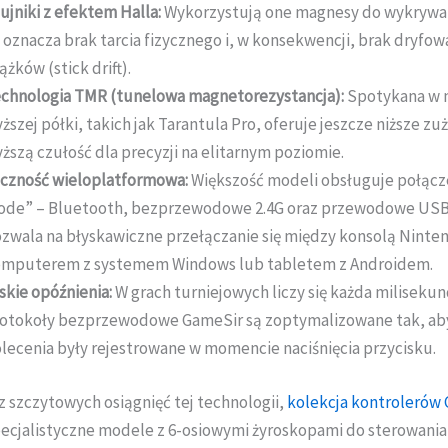
ujniki z efektem Halla:
Wykorzystują one magnesy do wykrywan
 oznacza brak tarcia fizycznego i, w konsekwencji, brak dryfow
ążków (stick drift).
chnologia TMR (tunelowa magnetorezystancja):
Spotykana w 
ższej półki, takich jak Tarantula Pro, oferuje jeszcze niższe zuży
ższą czułość dla precyzji na elitarnym poziomie.
czność wieloplatformowa:
Większość modeli obsługuje połącze
de” – Bluetooth, bezprzewodowe 2.4G oraz przewodowe USB
zwala na błyskawiczne przełączanie się między konsolą Ninte
mputerem z systemem Windows lub tabletem z Androidem.
skie opóźnienia:
W grach turniejowych liczy się każda milisekun
otokoły bezprzewodowe GameSir są zoptymalizowane tak, ab
lecenia były rejestrowane w momencie naciśnięcia przycisku.
z szczytowych osiągnięć tej technologii,
kolekcja kontrolerów
ecjalistyczne modele z 6-osiowymi żyroskopami do sterowani