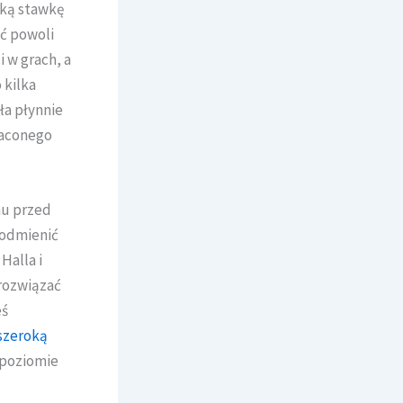
oką stawkę
ć powoli
i w grach, a
 kilka
ła płynnie
raconego
hu przed
odmienić
Halla i
 rozwiązać
eś
szeroką
 poziomie