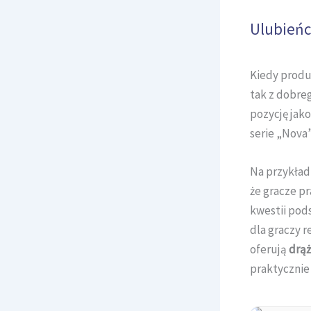
Ulubieńc
Kiedy produk
tak z dobre
pozycję jako
serie „Nova”
Na przykła
że gracze p
kwestii pod
dla graczy 
oferują
drąż
praktycznie 