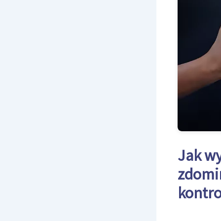
Jak wy
zdomin
kontr