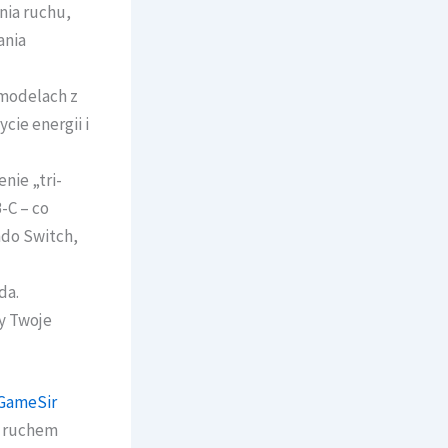
ia ruchu,
ania
modelach z
cie energii i
nie „tri-
-C – co
ndo Switch,
da.
y Twoje
 GameSir
a ruchem