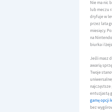
Nie ma nic b
lub meczu r
dryfuje w le
przez lata g
miesięcy. Po
na Nintendo
biurka i lżej
Jeśli masz d
awarią sprzę
Twoje stanow
uniwersalne
najczęstsze 
entuzjastą 
gamę opcji 
bez wygórow