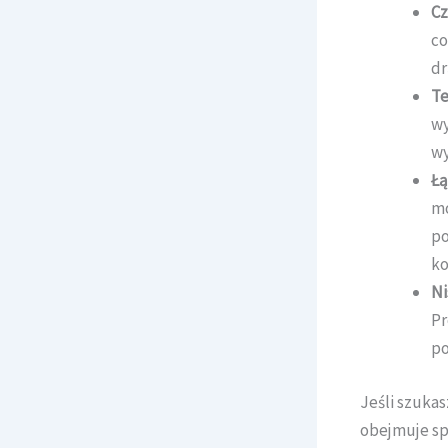
Cz
co
dr
Te
wy
wy
Łą
mo
po
ko
Ni
Pr
po
Jeśli szukas
obejmuje sp