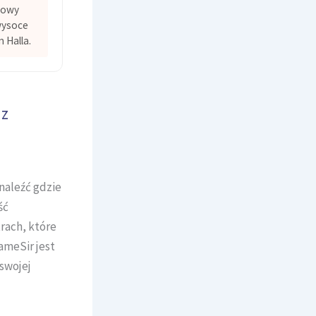
dowy
wysoce
 Halla.
 z
naleźć gdzie
ść
rach, które
ameSir jest
 swojej