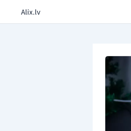
Skip
Alix.lv
to
content