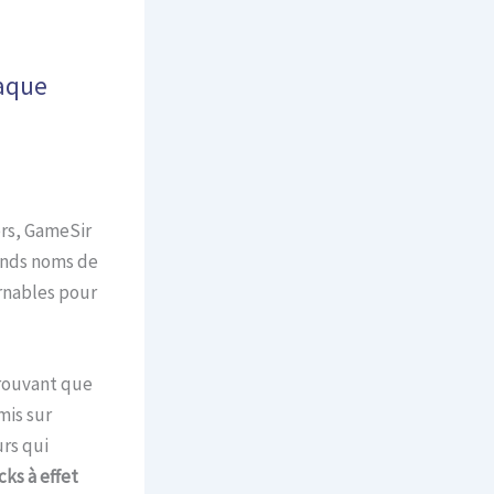
haque
rs, GameSir
ands noms de
urnables pour
prouvant que
mis sur
urs qui
cks à effet