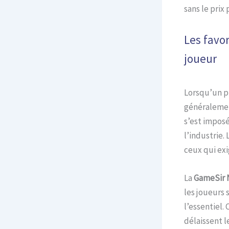
sans le prix
Les favo
joueur
Lorsqu’un pr
généralemen
s’est impos
l’industrie.
ceux qui exig
La
GameSir 
les joueurs
l’essentiel.
délaissent 