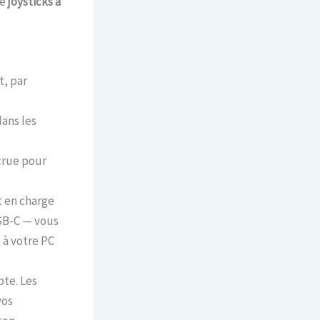
de
joysticks à
t, par
ans les
crue pour
 en charge
USB-C — vous
à votre PC
te. Les
vos