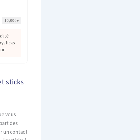
10,000+
alité
oysticks
ion.
t sticks
ue vous
part des
r un contact