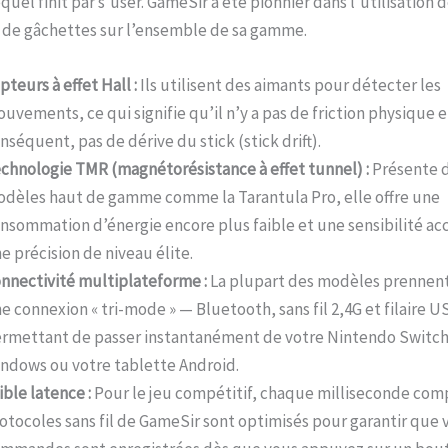
quel finit par s’user. GameSir a été pionnier dans l’utilisation 
 de gâchettes sur l’ensemble de sa gamme.
pteurs à effet Hall :
Ils utilisent des aimants pour détecter les
uvements, ce qui signifie qu’il n’y a pas de friction physique e
nséquent, pas de dérive du stick (stick drift).
chnologie TMR (magnétorésistance à effet tunnel) :
Présente d
dèles haut de gamme comme la Tarantula Pro, elle offre une
nsommation d’énergie encore plus faible et une sensibilité ac
e précision de niveau élite.
nnectivité multiplateforme :
La plupart des modèles prennent
e connexion « tri-mode » — Bluetooth, sans fil 2,4G et filaire 
rmettant de passer instantanément de votre Nintendo Switch 
ndows ou votre tablette Android.
ible latence :
Pour le jeu compétitif, chaque milliseconde comp
otocoles sans fil de GameSir sont optimisés pour garantir que 