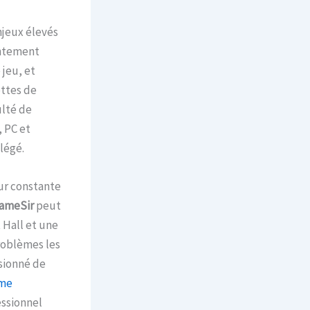
njeux élevés
entement
 jeu, et
ettes de
ulté de
 PC et
légé.
eur constante
ameSir
peut
 Hall et une
roblèmes les
sionné de
mme
essionnel