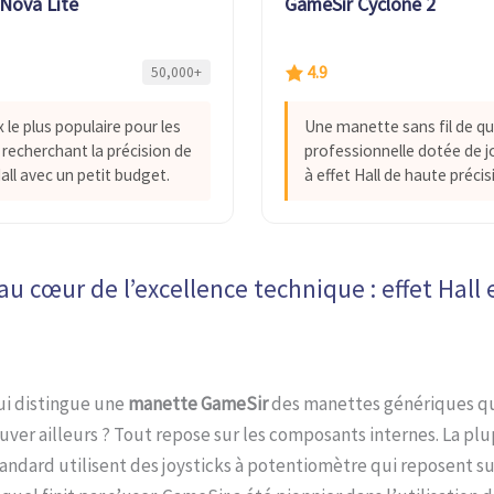
Nova Lite
GameSir Cyclone 2
4.9
50,000+
 le plus populaire pour les
Une manette sans fil de qu
 recherchant la précision de
professionnelle dotée de j
Hall avec un petit budget.
à effet Hall de haute précis
u cœur de l’excellence technique : effet Hall e
ui distingue une
manette GameSir
des manettes génériques q
uver ailleurs ? Tout repose sur les composants internes. La plu
ndard utilisent des joysticks à potentiomètre qui reposent su