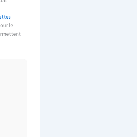
ton.
ettes
our le
ermettent