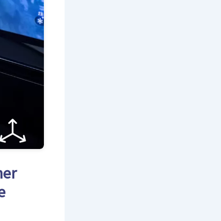
ner
e