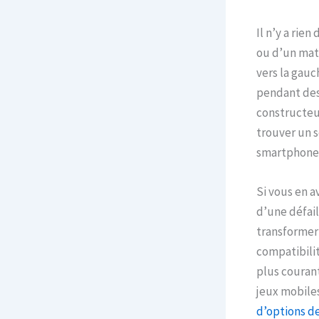
Il n’y a rie
ou d’un mat
vers la gauch
pendant des
constructeur
trouver un s
smartphone 
Si vous en a
d’une défai
transformer 
compatibili
plus couran
jeux mobile
d’options d