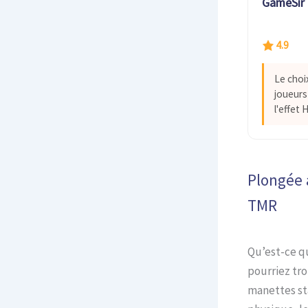
GameSir 
4.9
Le choix
joueurs
l'effet 
Plongée a
TMR
Qu’est-ce q
pourriez tro
manettes sta