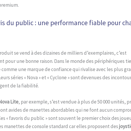
 premium.
ris du public : une performance fiable pour c
oduit se vend à des dizaines de milliers d’exemplaires, c’est
t pour une bonne raison. Dans le monde des périphériques tie
é comme une marque de confiance qui rivalise avec les plus gr
 Leurs séries « Nova » et « Cyclone » sont devenues des inconto
ent de la fiabilité.
Nova Lite
, par exemple, s’est vendue à plus de 50 000 unités, 
 sont avides de manettes abordables qui ne font aucun compro
 Ces « favoris du public » sont souvent le premier choix des joue
les manettes de console standard car elles proposent des
joysti