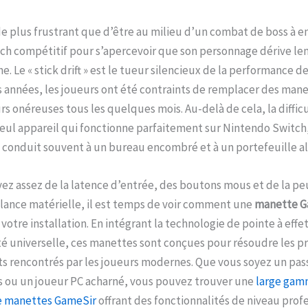
n de plus frustrant que d’être au milieu d’un combat de boss à e
ch compétitif pour s’apercevoir que son personnage dérive l
e. Le « stick drift » est le tueur silencieux de la performance de
 années, les joueurs ont été contraints de remplacer des man
s onéreuses tous les quelques mois. Au-delà de cela, la diffic
eul appareil qui fonctionne parfaitement sur Nintendo Switch,
conduit souvent à un bureau encombré et à un portefeuille al
vez assez de la latence d’entrée, des boutons mous et de la p
llance matérielle, il est temps de voir comment une
manette G
votre installation. En intégrant la technologie de pointe à effet
té universelle, ces manettes sont conçues pour résoudre les p
ts rencontrés par les joueurs modernes. Que vous soyez un pas
s ou un joueur PC acharné, vous pouvez trouver une
large ga
e manettes GameSir
offrant des fonctionnalités de niveau prof