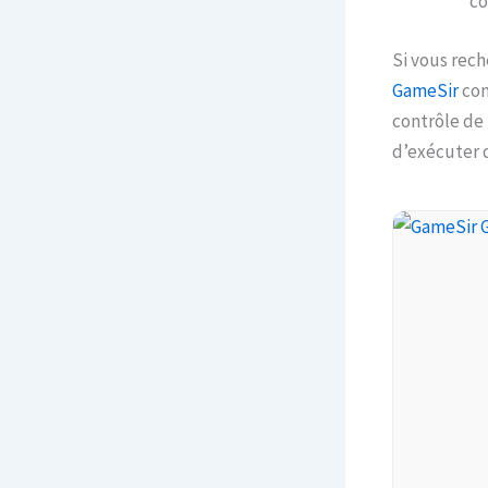
co
Si vous rec
GameSir
com
contrôle de
d’exécuter 