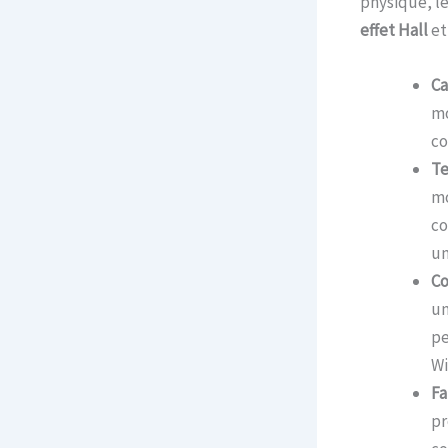
physique, le
effet Hall
et
Ca
mo
co
Te
mo
co
un
Co
un
pe
Wi
Fa
pr