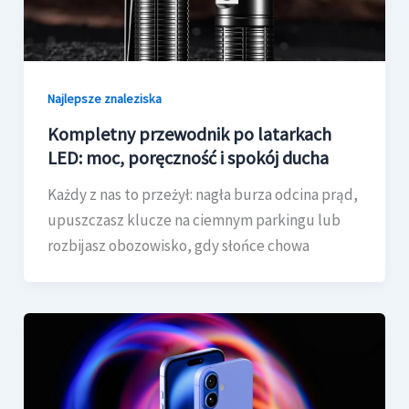
Najlepsze znaleziska
Kompletny przewodnik po latarkach
LED: moc, poręczność i spokój ducha
Każdy z nas to przeżył: nagła burza odcina prąd,
upuszczasz klucze na ciemnym parkingu lub
rozbijasz obozowisko, gdy słońce chowa