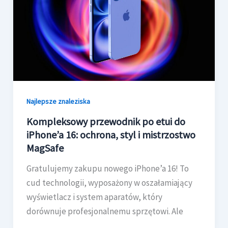
Najlepsze znaleziska
Kompleksowy przewodnik po etui do
iPhone’a 16: ochrona, styl i mistrzostwo
MagSafe
Gratulujemy zakupu nowego iPhone’a 16! To
cud technologii, wyposażony w oszałamiający
wyświetlacz i system aparatów, który
dorównuje profesjonalnemu sprzętowi. Ale