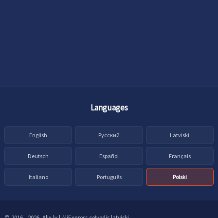
Languages
English
Русский
Latviski
Deutsch
Español
Français
Italiano
Português
Polski
© 2016 - 2026. Alix.lv | AliExpress ceļvedis latviski