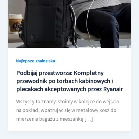
Najlepsze znaleziska
Podbijaj przestworza: Kompletny
przewodnik po torbach kabinowych i
plecakach akceptowanych przez Ryanair
Wszyscy to znamy: stoimy w kolejce do wejścia
na pokład, wpatrując się w metalowy kosz do
mierzenia bagażu z mieszanką […]