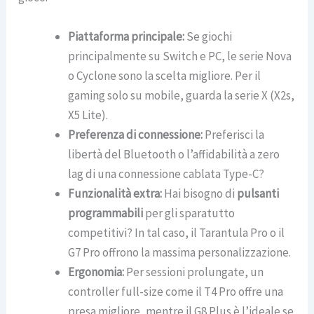
Piattaforma principale:
Se giochi
principalmente su Switch e PC, le serie Nova
o Cyclone sono la scelta migliore. Per il
gaming solo su mobile, guarda la serie X (X2s,
X5 Lite).
Preferenza di connessione:
Preferisci la
libertà del Bluetooth o l’affidabilità a zero
lag di una connessione cablata Type-C?
Funzionalità extra:
Hai bisogno di
pulsanti
programmabili
per gli sparatutto
competitivi? In tal caso, il Tarantula Pro o il
G7 Pro offrono la massima personalizzazione.
Ergonomia:
Per sessioni prolungate, un
controller full-size come il T4 Pro offre una
presa migliore, mentre il G8 Plus è l’ideale se