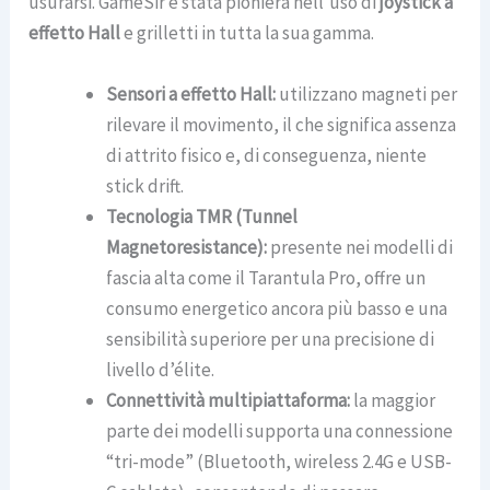
usurarsi. GameSir è stata pioniera nell’uso di
joystick a
effetto Hall
e grilletti in tutta la sua gamma.
Sensori a effetto Hall:
utilizzano magneti per
rilevare il movimento, il che significa assenza
di attrito fisico e, di conseguenza, niente
stick drift.
Tecnologia TMR (Tunnel
Magnetoresistance):
presente nei modelli di
fascia alta come il Tarantula Pro, offre un
consumo energetico ancora più basso e una
sensibilità superiore per una precisione di
livello d’élite.
Connettività multipiattaforma:
la maggior
parte dei modelli supporta una connessione
“tri-mode” (Bluetooth, wireless 2.4G e USB-