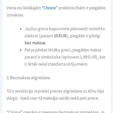
Viena no lielākajām “
Choice
” priekšrocībām ir piegādes
izmaksas.
Ja jūsu groza kopsumma pārsniedz noteiktu
slieksni (parasti
10 EUR
), piegāde ir pilnīgi
bez maksas
.
Pat ja pērkat lētāku preci, piegādes maksa
parasti ir simboliska (aptuveni 1,99 EUR), kas
ir lētāk nekā standarta sūtījumiem.
3. Bezmaksas atgriešana
Tā ir revolūcija. Iepriekš preces atgriešana uz Ķīnu bija
dārga – bieži vien tā maksāja vairāk nekā pati prece.
“Choice” precēm ir pieejama bezmaksas atgriešana. Ja