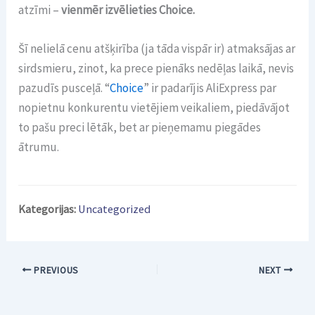
atzīmi –
vienmēr izvēlieties Choice.
Šī nelielā cenu atšķirība (ja tāda vispār ir) atmaksājas ar
sirdsmieru, zinot, ka prece pienāks nedēļas laikā, nevis
pazudīs pusceļā. “
Choice
” ir padarījis AliExpress par
nopietnu konkurentu vietējiem veikaliem, piedāvājot
to pašu preci lētāk, bet ar pieņemamu piegādes
ātrumu.
Kategorijas:
Uncategorized
PREVIOUS
NEXT