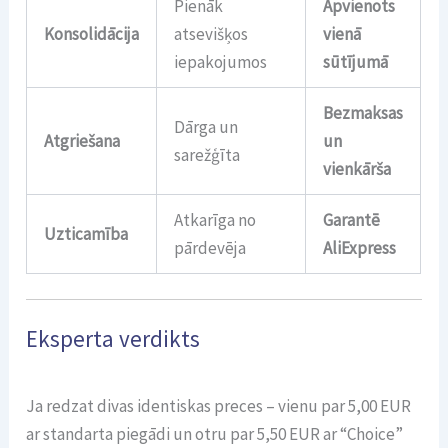
Pienāk
Apvienots
Konsolidācija
atsevišķos
vienā
iepakojumos
sūtījumā
Bezmaksas
Dārga un
Atgriešana
un
sarežģīta
vienkārša
Atkarīga no
Garantē
Uzticamība
pārdevēja
AliExpress
Eksperta verdikts
Ja redzat divas identiskas preces – vienu par 5,00 EUR
ar standarta piegādi un otru par 5,50 EUR ar “Choice”