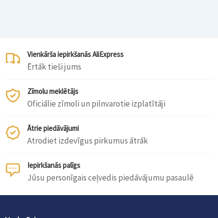
Vienkārša iepirkšanās AliExpress
Ērtāk tieši jums
Zīmolu meklētājs
Oficiālie zīmoli un pilnvarotie izplatītāji
Ātrie piedāvājumi
Atrodiet izdevīgus pirkumus ātrāk
Iepirkšanās palīgs
Jūsu personīgais ceļvedis piedāvājumu pasaulē