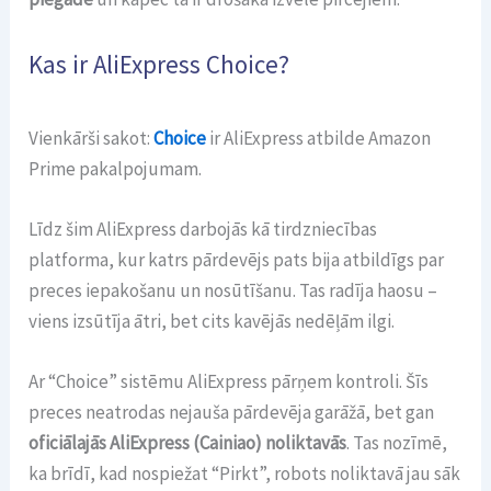
Kas ir AliExpress Choice?
Vienkārši sakot:
Choice
ir AliExpress atbilde Amazon
Prime pakalpojumam.
Līdz šim AliExpress darbojās kā tirdzniecības
platforma, kur katrs pārdevējs pats bija atbildīgs par
preces iepakošanu un nosūtīšanu. Tas radīja haosu –
viens izsūtīja ātri, bet cits kavējās nedēļām ilgi.
Ar “Choice” sistēmu AliExpress pārņem kontroli. Šīs
preces neatrodas nejauša pārdevēja garāžā, bet gan
oficiālajās AliExpress (Cainiao) noliktavās
. Tas nozīmē,
ka brīdī, kad nospiežat “Pirkt”, robots noliktavā jau sāk