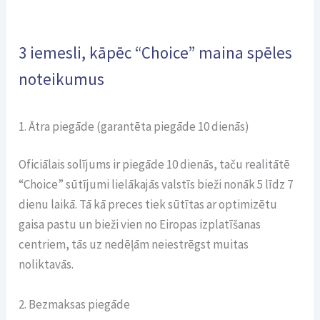
3 iemesli, kāpēc “Choice” maina spēles
noteikumus
1. Ātra piegāde (garantēta piegāde 10 dienās)
Oficiālais solījums ir piegāde 10 dienās, taču realitātē
“Choice” sūtījumi lielākajās valstīs bieži nonāk 5 līdz 7
dienu laikā. Tā kā preces tiek sūtītas ar optimizētu
gaisa pastu un bieži vien no Eiropas izplatīšanas
centriem, tās uz nedēļām neiestrēgst muitas
noliktavās.
2. Bezmaksas piegāde