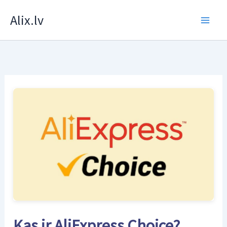
Skip
Alix.lv
to
content
Kas ir AliExpress Choice?