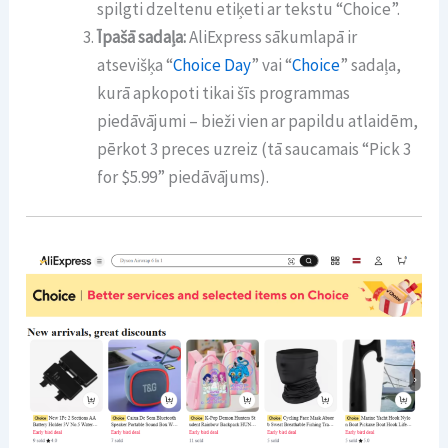
spilgti dzeltenu etiķeti ar tekstu “Choice”.
Īpašā sadaļa:
AliExpress sākumlapā ir
atsevišķa “
Choice Day
” vai “
Choice
” sadaļa,
kurā apkopoti tikai šīs programmas
piedāvājumi – bieži vien ar papildu atlaidēm,
pērkot 3 preces uzreiz (tā saucamais “Pick 3
for $5.99” piedāvājums).