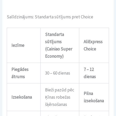
Salīdzinājums: Standarta sūtījums pret Choice
Standarta
sūtījums
AliExpress
Iezīme
(Cainiao Super
Choice
Economy)
Piegādes
7 – 12
30 – 60 dienas
ātrums
dienas
Bieži pazūd pēc
Pilna
Izsekošana
Ķīnas robežas
izsekošana
šķērsošanas