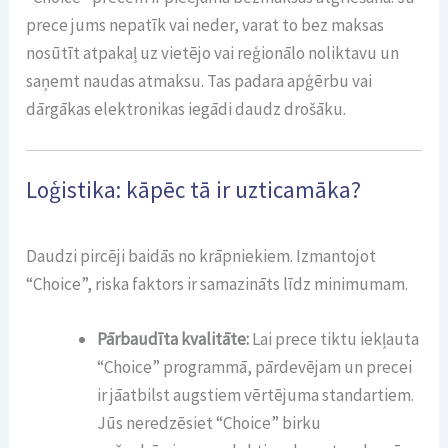
prece jums nepatīk vai neder, varat to bez maksas
nosūtīt atpakaļ uz vietējo vai reģionālo noliktavu un
saņemt naudas atmaksu. Tas padara apģērbu vai
dārgākas elektronikas iegādi daudz drošāku.
Loģistika: kāpēc tā ir uzticamāka?
Daudzi pircēji baidās no krāpniekiem. Izmantojot
“Choice”, riska faktors ir samazināts līdz minimumam.
Pārbaudīta kvalitāte:
Lai prece tiktu iekļauta
“Choice” programmā, pārdevējam un precei
ir jāatbilst augstiem vērtējuma standartiem.
Jūs neredzēsiet “Choice” birku