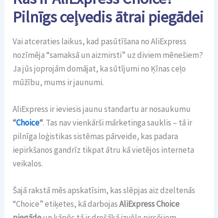
Pilnīgs ceļvedis ātrai piegādei
Vai atceraties laikus, kad pasūtīšana no AliExpress
nozīmēja “samaksā un aizmirsti” uz diviem mēnešiem?
Ja jūs joprojām domājat, ka sūtījumi no Ķīnas ceļo
mūžību, mums ir jaunumi.
AliExpress ir ieviesis jaunu standartu ar nosaukumu
“
Choice
“
. Tas nav vienkārši mārketinga sauklis – tā ir
pilnīga loģistikas sistēmas pārveide, kas padara
iepirkšanos gandrīz tikpat ātru kā vietējos interneta
veikalos.
Šajā rakstā mēs apskatīsim, kas slēpjas aiz dzeltenās
“Choice” etiķetes, kā darbojas
AliExpress Choice
piegāde
un kāpēc tā ir drošākā izvēle pircējiem.