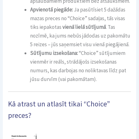
apšaubāmiem produktiem bez atsauksmēm.
Apvienotā piegāde:
Ja pasūtīsiet 5 dažādas
mazas preces no “Choice” sadaļas, tās visas
tiks iepakotas
vienā lielā sūtījumā
. Tas
nozīmē, ka jums nebūs jādodas uz pakomātu
5 reizes – jūs saņemsiet visu vienā piegājienā.
Sūtījumu izsekošana:
“Choice” sūtījumiem
vienmēr ir reāls, strādājošs izsekošanas
numurs, kas darbojas no noliktavas līdz pat
jūsu durvīm (vai pakomātam).
Kā atrast un atlasīt tikai “Choice”
preces?