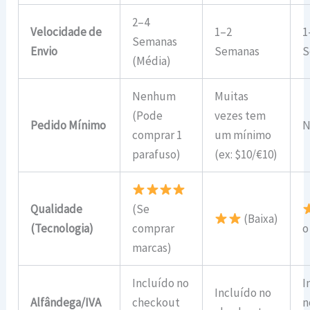
2–4
Velocidade de
1–2
1
Semanas
Envio
Semanas
S
(Média)
Nenhum
Muitas
(Pode
vezes tem
Pedido Mínimo
N
comprar 1
um mínimo
parafuso)
(ex: $10/€10)
Qualidade
(Se
(Baixa)
(Tecnologia)
comprar
o
marcas)
Incluído no
I
Incluído no
Alfândega/IVA
checkout
n