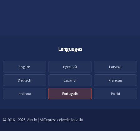
Languages
English
Русский
Latviski
Deutsch
Español
Français
Italiano
Português
Polski
© 2016 - 2026. Alix.lv | AliExpress ceļvedis latviski