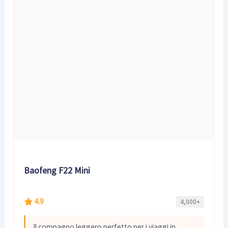
Baofeng F22 Mini
4.9
4,000+
Il compagno leggero perfetto per i viaggi in