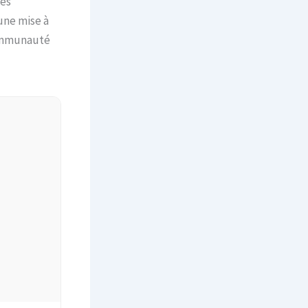
ces
une mise à
communauté