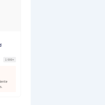
d
1 000+
lente
s.