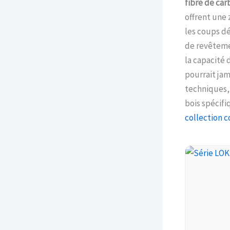
fibre de car
offrent une 
les coups dé
de revêtemen
la capacité 
pourrait jam
techniques,
bois spécifi
collection 