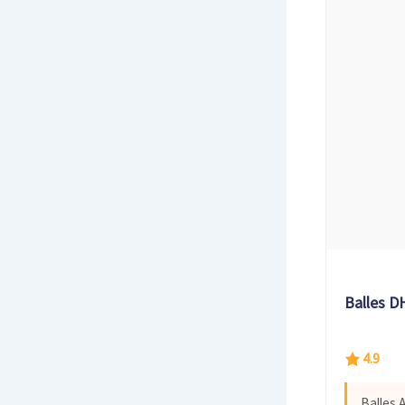
Balles D
4.9
Balles 