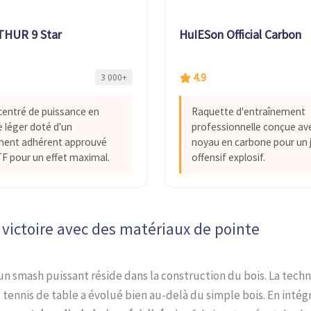
THUR 9 Star
HuIESon Official Carbon
4.9
3 000+
entré de puissance en
Raquette d'entraînement
 léger doté d'un
professionnelle conçue av
ment adhérent approuvé
noyau en carbone pour un 
TTF pour un effet maximal.
offensif explosif.
 victoire avec des matériaux de pointe
un smash puissant réside dans la construction du bois. La tech
ennis de table a évolué bien au-delà du simple bois. En intég