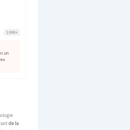
2 000+
ec un
jeu
nologie
rant
de la