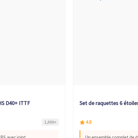
HS D40+ ITTF
Set de raquettes 6 étoile
4.8
1,000+
ABS avec joint
Un ensemble complet de d