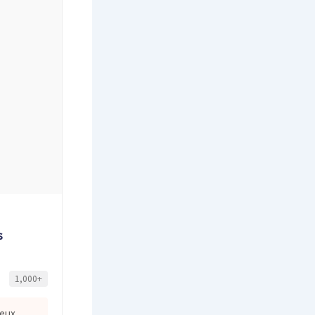
s
1,000+
eux