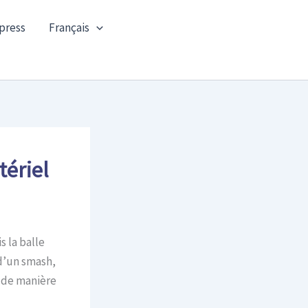
press
Français
tériel
s la balle
 d’un smash,
 de manière