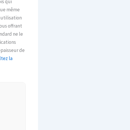
is qui
e que même
utilisation
ous offrant
ndard ne le
ications
’épaisseur de
tez la