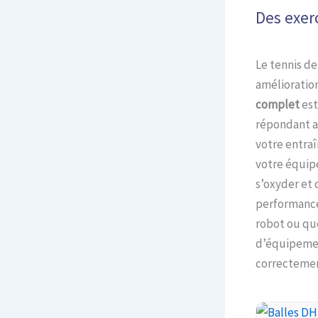
Des exer
Le tennis de
amélioration
complet
est
répondant a
votre entra
votre équip
s’oxyder et 
performances
robot ou que
d’équipemen
correctemen