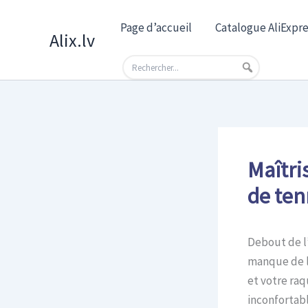
Skip
Page d’accueil
Catalogue AliExpre
to
Alix.lv
content
Maîtri
de ten
Debout de l’
manque de l’
et votre ra
inconfortabl