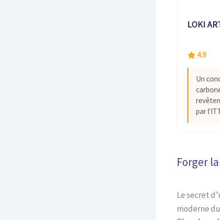
LOKI AR
4.9
Un conc
carbone
revête
par l'I
Forger la
Le secret d’
moderne du t