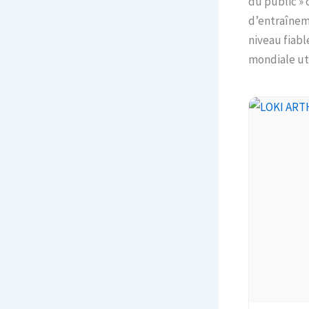
du public » 
d’entraîneme
niveau fiab
mondiale ut