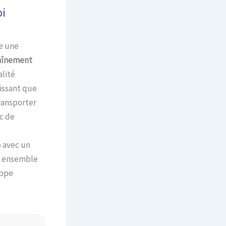
oi
ge une
raînement
alité
issant que
ransporter
c de
o avec un
un ensemble
oppe