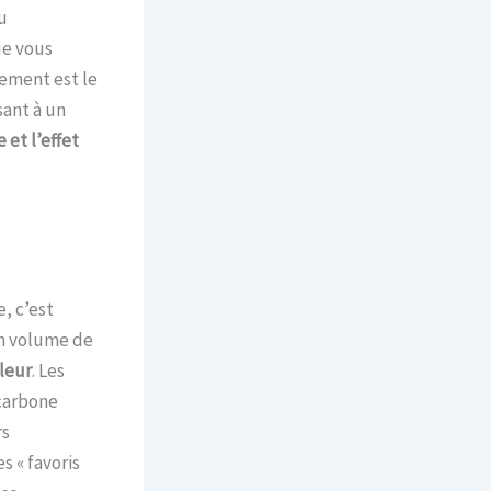
u
ue vous
ement est le
sant à un
e et l’effet
, c’est
un volume de
leur
. Les
 carbone
rs
s « favoris