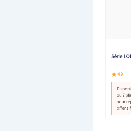
Série LO
4.9
Disponi
ou 7 pl
pour ré
offensif