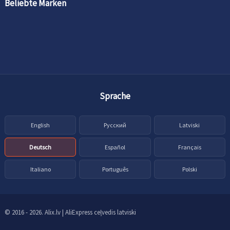
Beliebte Marken
Sprache
English
Русский
Latviski
Deutsch
Español
Français
Italiano
Português
Polski
© 2016 - 2026. Alix.lv | AliExpress ceļvedis latviski