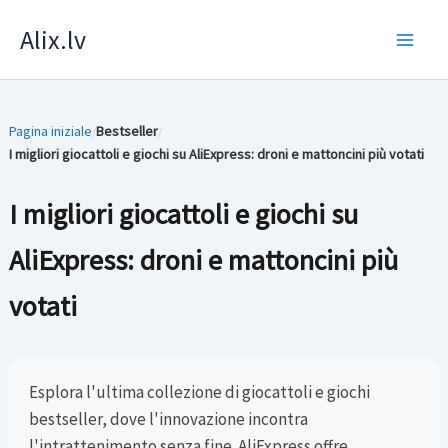
Skip
Alix.lv
to
content
Pagina iniziale
Bestseller
/
/
I migliori giocattoli e giochi su AliExpress: droni e mattoncini più votati
I migliori giocattoli e giochi su
AliExpress: droni e mattoncini più
votati
Esplora l'ultima collezione di giocattoli e giochi
bestseller, dove l'innovazione incontra
l'intrattenimento senza fine. AliExpress offre