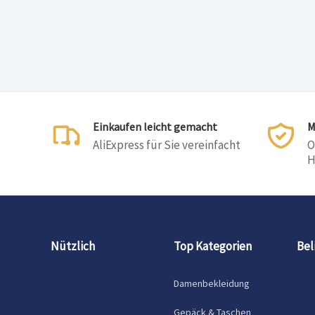
Einkaufen leicht gemacht
M
AliExpress für Sie vereinfacht
O
H
Nützlich
Top Kategorien
Bel
Damenbekleidung
Gepäck & Taschen