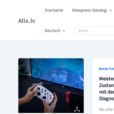
Zum
Startseite
Aliexpress-Katalog
Inhalt
springen
Alix.lv
Deutsch
Beste Fu
Meiste
Zustan
mit de
Diagno
Wir alle