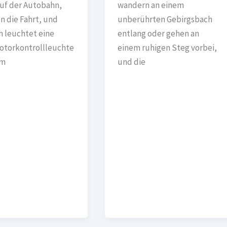
auf der Autobahn,
wandern an einem
n die Fahrt, und
unberührten Gebirgsbach
h leuchtet eine
entlang oder gehen an
otorkontrollleuchte
einem ruhigen Steg vorbei,
em
und die