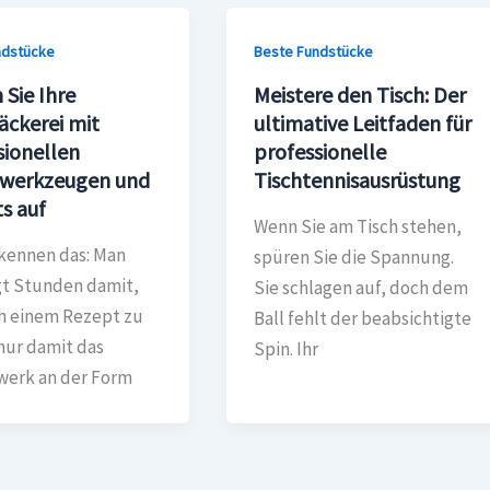
ndstücke
Beste Fundstücke
 Sie Ihre
Meistere den Tisch: Der
ckerei mit
ultimative Leitfaden für
sionellen
professionelle
werkzeugen und
Tischtennisausrüstung
s auf
Wenn Sie am Tisch stehen,
 kennen das: Man
spüren Sie die Spannung.
gt Stunden damit,
Sie schlagen auf, doch dem
ch einem Rezept zu
Ball fehlt der beabsichtigte
nur damit das
Spin. Ihr
werk an der Form