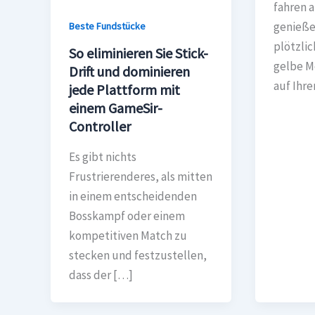
fahren 
genieße
Beste Fundstücke
plötzlic
So eliminieren Sie Stick-
gelbe M
Drift und dominieren
auf Ihr
jede Plattform mit
einem GameSir-
Controller
Es gibt nichts
Frustrierenderes, als mitten
in einem entscheidenden
Bosskampf oder einem
kompetitiven Match zu
stecken und festzustellen,
dass der […]