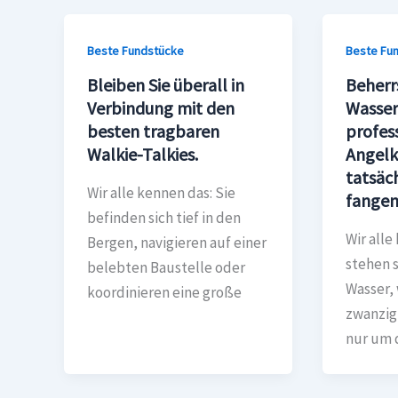
Beste Fundstücke
Beste Fu
Bleiben Sie überall in
Beherr
Verbindung mit den
Wasser
besten tragbaren
profes
Walkie-Talkies.
Angelk
tatsäch
Wir alle kennen das: Sie
fange
befinden sich tief in den
Wir alle
Bergen, navigieren auf einer
stehen 
belebten Baustelle oder
Wasser, 
koordinieren eine große
zwanzig
nur um 