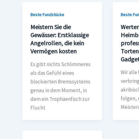
Beste Fundstücke
Beste Fu
Meistern Sie die
Werten
Gewässer: Erstklassige
Heimbä
Angelrollen, die kein
profes
Vermögen kosten
Torten
Gadget
Es gibt nichts Schlimmeres
Wir alle
als das Gefühl eines
verbrin
blockierten Bremssystems
akribis
genau in dem Moment, in
folgen, 
dem ein Trophäenfisch zur
Meister
Flucht