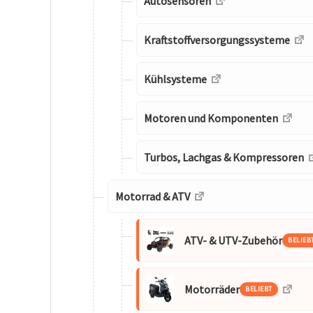
Autosensoren
Kraftstoffversorgungssysteme
Kühlsysteme
Motoren und Komponenten
Turbos, Lachgas & Kompressoren
Motorrad & ATV
ATV- & UTV-Zubehör
BELIEB
Motorräder
BELIEBT