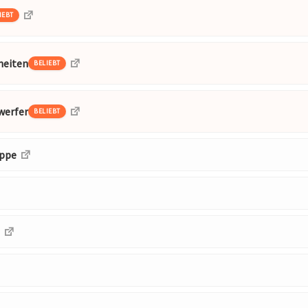
IEBT
heiten
BELIEBT
werfer
BELIEBT
ppe