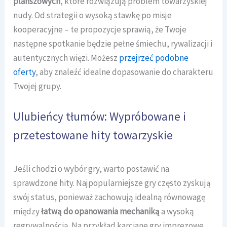
planszowych
, które rozwiązują problem towarzyskiej
nudy. Od strategii o wysoką stawkę po misje
kooperacyjne – te propozycje sprawią, że Twoje
następne spotkanie będzie pełne śmiechu, rywalizacji i
autentycznych więzi. Możesz
przejrzeć podobne
oferty
, aby znaleźć idealne dopasowanie do charakteru
Twojej grupy.
Ulubieńcy tłumów: Wypróbowane i
przetestowane hity towarzyskie
Jeśli chodzi o wybór gry, warto postawić na
sprawdzone hity. Najpopularniejsze gry często zyskują
swój status, ponieważ zachowują idealną równowagę
między
łatwą do opanowania mechaniką
a wysoką
regrywalnością. Na przykład karciane gry imprezowe