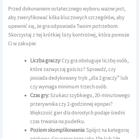
Przed dokonaniem ostatecznego wyboru ważne jest,
aby zweryfikować kilka kluczowych szczegółów, aby
upewnić się, że gra odpowiada Twoim potrzebom.
Skorzystaj z tej krótkiej listy kontrolnej, która pomoże
Ci w zakupie:
Liczba graczy:
Czy gra obsługuje liczbę osób,
które zazwyczaj gościsz? Sprawdź, czy
posiada dedykowany tryb „dla 2 graczy” lub
czy wymaga minimum trzech osób.
Czas gry:
Szukasz szybkiego, 20-minutowego
przerywnika czy 2-godzinnej epopei?
Większość gier dla dorosłych podaje średni
czas trwania na pudełku.
Poziom skomplikowania:
Spójrz na kategorię
wiekową. Gry oznaczone jako 10+ lub 14+