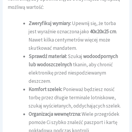
możliwą wartość:
Zweryfikuj wymiary:
Upewnij się, że torba
jest wyraźnie oznaczona jako
40x20x25 cm
.
Nawet kilka centymetrów więcej może
skutkować mandatem.
Sprawdź materiał:
Szukaj
wodoodpornych
lub wodoszczelnych
tkanin, aby chronić
elektronikę przed niespodziewanym
deszczem.
Komfort szelek:
Ponieważ będziesz nosić
torbę przez długie terminale lotniskowe,
szukaj wyściełanych, oddychających szelek.
Organizacja wewnętrzna:
Wiele przegródek
pomoże Ci szybko znaleźć paszport i kartę
pokładową podczas kontroli