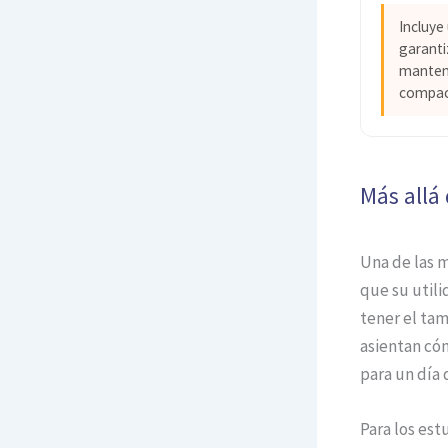
Incluye
garanti
manten
compac
Más allá 
Una de las m
que su utili
tener el tam
asientan có
para un día 
Para los est