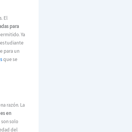
. El
adas para
ermitido. Ya
 estudiante
te para un
s
que se
na razón. La
jes en
 son solo
iedad del