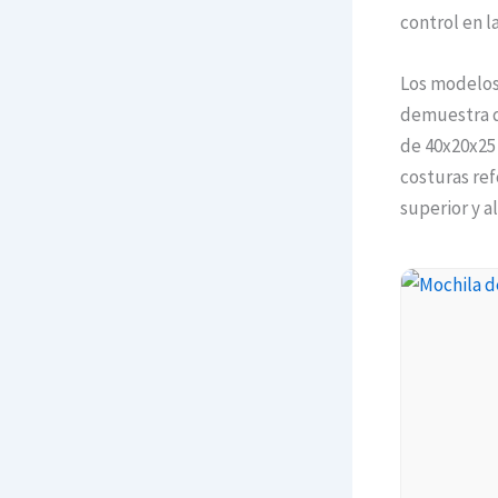
control en l
Los modelo
demuestra q
de 40x20x25 
costuras re
superior y a