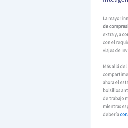
La mayor in
de compresi
extra y, a c
con el requi
viajes de in
Más allá del
compartimen
ahora el est
bolsillos an
de trabajo m
mientras esp
debería
con