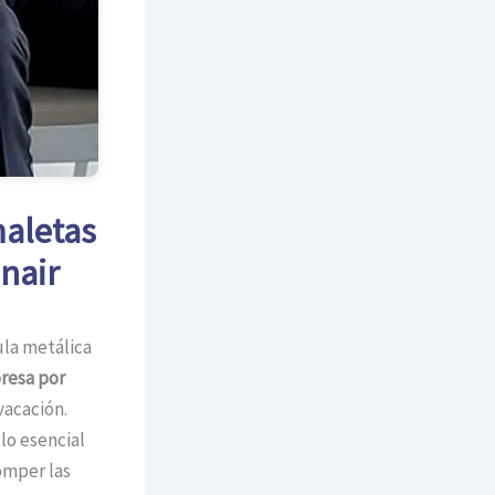
maletas
nair
ula metálica
resa por
vacación.
lo esencial
romper las