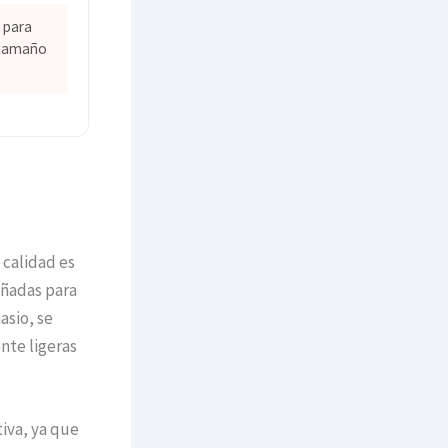
 para
e tamaño
 calidad es
eñadas para
asio, se
nte ligeras
tiva, ya que