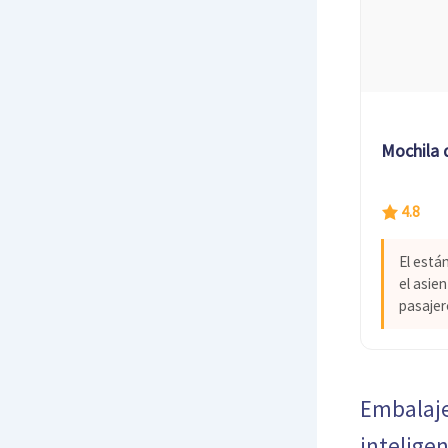
Mochila 
4.8
El está
el asie
pasajer
Embalaje
intelige