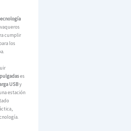
tecnología
e vaqueros
ra cumplir
para los
a.
uir
 pulgadas
es
arga USB
y
 una estación
ctado
áctica,
cnología.