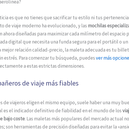
 aerolínea?
icia es que no tienes que sacrificar tu estilo ni tus pertenencias
o de viaje moderno ha evolucionado, y las
mochilas especializ
n ahora diseñadas para maximizar cada milímetro del espacio p
da digital que necesita una funda segura para el portátil o un
 mejor relación calidad-precio, la maleta adecuada es tu bille
n estrés. Para comenzar tu búsqueda, puedes
ver más opcione
ectamente a estas estrictas dimensiones.
añeros de viaje más fiables
s de viajeros eligen el mismo equipo, suele haber una muy bue
l es el indicador definitivo de fiabilidad en el mundo de los
via
e bajo coste
. Las maletas más populares del mercado actual no
; son herramientas de precisión diseñadas para evitar la «ans