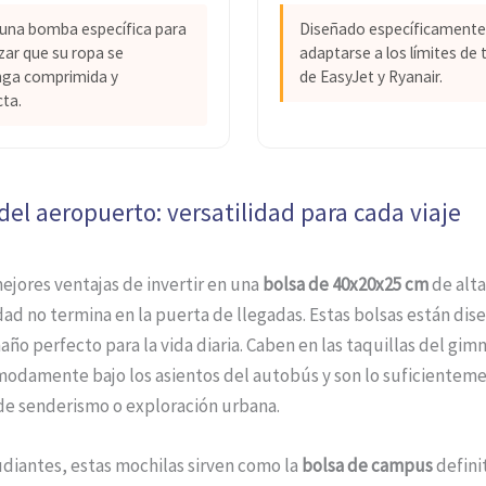
 una bomba específica para
Diseñado específicamente
zar que su ropa se
adaptarse a los límites d
ga comprimida y
de EasyJet y Ryanair.
ta.
del aeropuerto: versatilidad para cada viaje
ejores ventajas de invertir en una
bolsa de 40x20x25 cm
de alta
dad no termina en la puerta de llegadas. Estas bolsas están dis
año perfecto para la vida diaria. Caben en las taquillas del gimn
modamente bajo los asientos del autobús y son lo suficienteme
de senderismo o exploración urbana.
udiantes, estas mochilas sirven como la
bolsa de campus
defini