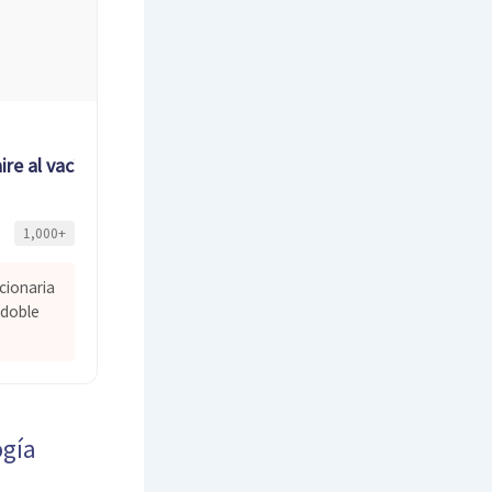
re al vacío
1,000+
cionaria
 doble
ogía