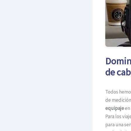
Domina
de cab
Todos hemos 
de medición
equipaje
en 
Para los via
para una se