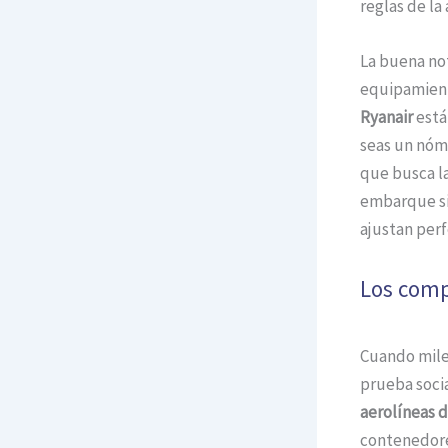
reglas de la
La buena not
equipamient
Ryanair
está
seas un nóma
que busca la
embarque si
ajustan perf
Los comp
Cuando mile
prueba socia
aerolíneas d
contenedores