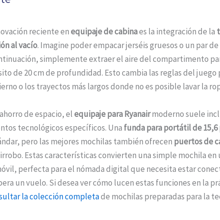
novación reciente en
equipaje de cabina
es la integración de la
ón al vacío
. Imagine poder empacar jerséis gruesos o un par d
ontinuación, simplemente extraer el aire del compartimento pa
sito de 20 cm de profundidad. Esto cambia las reglas del juego 
vierno o los trayectos más largos donde no es posible lavar la rop
 ahorro de espacio, el
equipaje para Ryanair
moderno suele incl
tos tecnológicos específicos. Una
funda para portátil de 15,6
ándar, pero las mejores mochilas también ofrecen
puertos de c
tirrobo. Estas características convierten una simple mochila en
óvil, perfecta para el nómada digital que necesita estar cone
era un vuelo. Si desea ver cómo lucen estas funciones en la pr
sultar la colección completa
de mochilas preparadas para la te