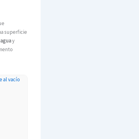
ue
a superficie
 agua
y
imento