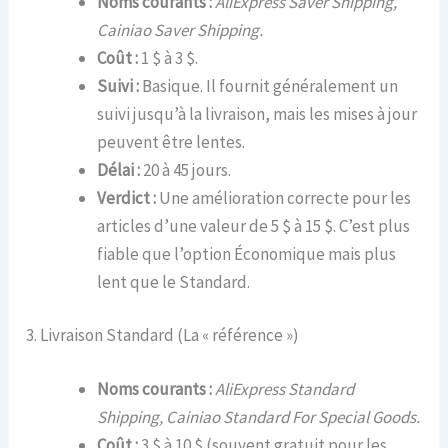
Noms courants :
AliExpress Saver Shipping,
Cainiao Saver Shipping.
Coût :
1 $ à 3 $.
Suivi :
Basique. Il fournit généralement un
suivi jusqu’à la livraison, mais les mises à jour
peuvent être lentes.
Délai :
20 à 45 jours.
Verdict :
Une amélioration correcte pour les
articles d’une valeur de 5 $ à 15 $. C’est plus
fiable que l’option Économique mais plus
lent que le Standard.
3. Livraison Standard (La « référence »)
Noms courants :
AliExpress Standard
Shipping, Cainiao Standard For Special Goods.
Coût :
3 $ à 10 $ (souvent gratuit pour les