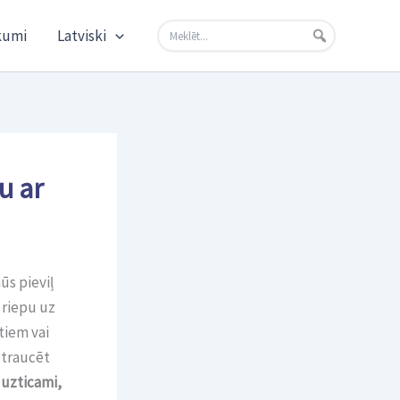
kumi
Latviski
u ar
ūs pieviļ
 riepu uz
tiem vai
 traucēt
ī
uzticami,