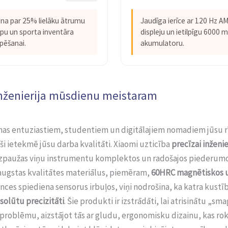
na par 25% lielāku ātrumu
Jaudīga ierīce ar 120 Hz 
iepu un sporta inventāra
displeju un ietilpīgu 6000 
pēšanai.
akumulatoru.
inženierija mūsdienu meistaram
nas entuziastiem, studentiem un digitālajiem nomadiem jūsu r
eši ietekmē jūsu darba kvalitāti. Xiaomi uzticība
precīzai inženie
 izpaužas viņu instrumentu komplektos un radošajos piederumo
augstas kvalitātes materiālus, piemēram,
60HRC magnētiskos 
ces spiediena sensorus irbuļos, viņi nodrošina, ka katra kustīb
solūtu precizitāti
. Šie produkti ir izstrādāti, lai atrisinātu „sm
problēmu, aizstājot tās ar gludu, ergonomisku dizainu, kas rok