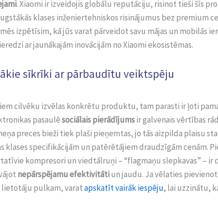
ejami
. Xiaomi ir izveidojis globālu reputāciju, risinot tieši šīs p
augstākās klases inženiertehniskos risinājumus bez premium c
 mēs izpētīsim, kā jūs varat pārveidot savu mājas un mobilās ie
ieredzi ar jaunākajām inovācijām no Xiaomi ekosistēmas.
ākie sīkrīki ar pārbaudītu veiktspēju
em cilvēku izvēlas konkrētu produktu, tam parasti ir ļoti pam
ektronikas pasaulē
sociālais pierādījums
ir galvenais vērtības rād
eņa preces bieži tiek plaši pieņemtas, jo tās aizpilda plaisu st
as klases specifikācijām un patērētājiem draudzīgām cenām. 
tatīvie kompresori un viedtālruņi – “flagmaņu slepkavas” – ir 
vājot
nepārspējamu efektivitāti
un jaudu. Ja vēlaties pievienot
 lietotāju pulkam, varat
apskatīt vairāk iespēju
, lai uzzinātu, k