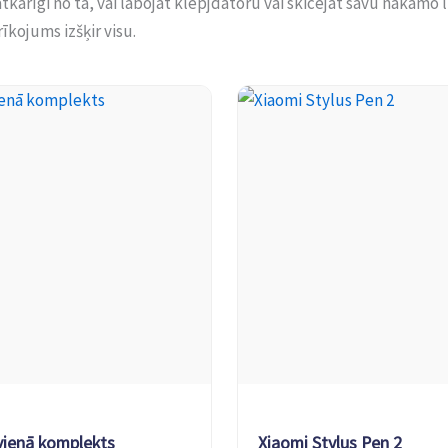
tkarīgi no tā, vai labojat klēpjdatoru vai skicējat savu nākamo l
īkojums izšķir visu.
vienā komplekts
Xiaomi Stylus Pen 2