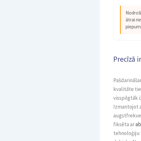
Nodroši
ātrai r
piepum
Precīzā 
Pašdarināša
kvalitāte ti
visspilgtāk
Izmantojot 
augstfrekven
fiksēta ar
ab
tehnoloģiju 