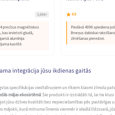
4.9
3,000+
24 precīzus magnētiskos
Piedāvā 4096 spiediena jut
 kas ievietoti gludā,
līmeņus dabiskai rakstīšan
jamā alumīnija
zīmēšanas pieredzei.
juma kastītē.
ama integrācija jūsu ikdienas gaitās
stas specifikācijas viedtālruņiem un rīkiem Xiaomi zīmola pat
edās mājas ekosistēmā
. Šie produkti ir izstrādāti tā, lai tie klu
jot jūsu dzīves kvalitāti bez nepieciešamības pēc pastāvīgas 
s mājokli, kurā mitruma līmenis vienmēr ir ideālā līdzsvarā, jū