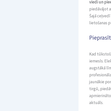
viedi un pie
piedāvājot 
Šajā ceļvedī
lietošanas p
Pieprasīt
Kad tūkstoši
iemesls. El
augstākā līm
profesionāl
jaunākie por
tirgū, piedā
apmierināto
aktuāls.