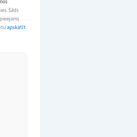
anos
ies. Šāds
 pieejams
zētu
apskatīt