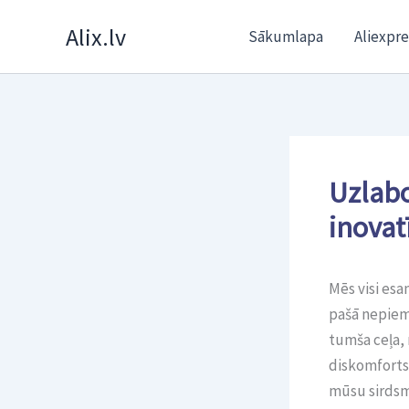
Skip
Alix.lv
Sākumlapa
Aliexpre
to
content
Uzlabo
inova
Mēs visi esa
pašā nepiemē
tumša ceļa,
diskomforts 
mūsu sirdsmie