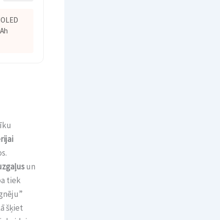
AMOLED
mAh
īku
rijai
s.
uzgaļus
un
a tiek
agnēju”
ā šķiet