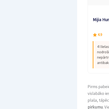
Mijia Hum
4.9
4 l liel
nodroši
nepārtr
antibak
Pirms pabeid
vislabāko i
plaša, tāpēc
pirkumu
. V