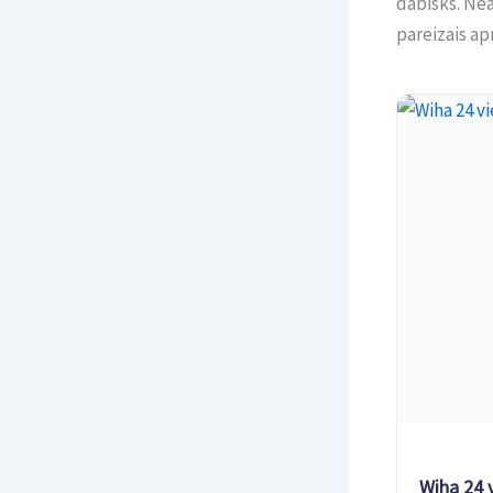
dabisks. Nea
pareizais apr
Wiha 24 