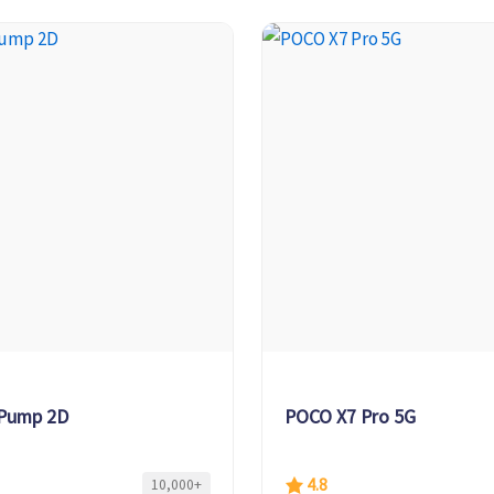
r Pump 2D
POCO X7 Pro 5G
4.8
10,000+