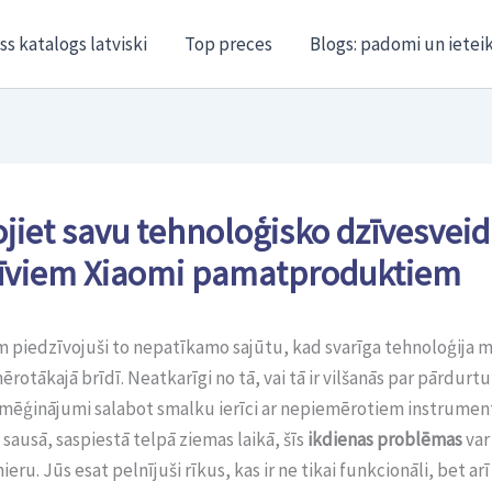
ss katalogs latviski
Top preces
Blogs: padomi un ietei
jiet savu tehnoloģisko dzīvesveid
tīviem Xiaomi pamatproduktiem
m piedzīvojuši to nepatīkamo sajūtu, kad svarīga tehnoloģija m
rotākajā brīdī. Neatkarīgi no tā, vai tā ir vilšanās par pārdurtu
 mēģinājumi salabot smalku ierīci ar nepiemērotiem instrumen
sausā, saspiestā telpā ziemas laikā, šīs
ikdienas problēmas
var
ru. Jūs esat pelnījuši rīkus, kas ir ne tikai funkcionāli, bet ar