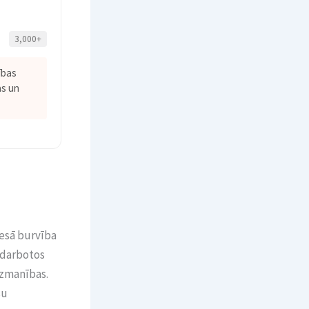
3,000+
ības
as un
iesā burvība
si darbotos
uzmanības.
su