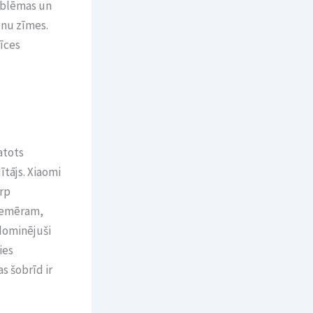
roblēmas un
enu zīmes.
rīces
atots
ītājs. Xiaomi
arp
Piemēram,
dominējuši
ies
as šobrīd ir