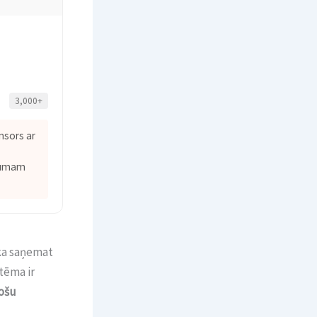
3,000+
nsors ar
jumam
 ka saņemat
tēma ir
nošu