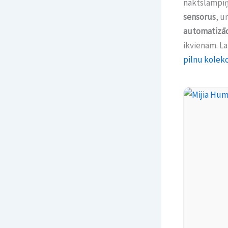
naktslampiņa
sensorus
, u
automatizāc
ikvienam. La
pilnu kolekc