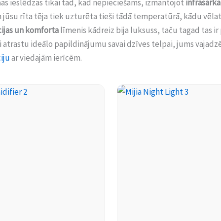
s ieslēdzas tikai tad, kad nepieciešams, izmantojot
infrasark
n jūsu rīta tēja tiek uzturēta tieši tādā temperatūrā, kādu vēlat
ijas un komforta
līmenis kādreiz bija luksuss, taču tagad tas ir
i atrastu ideālo papildinājumu savai dzīves telpai, jums vajad
iju
ar viedajām ierīcēm.