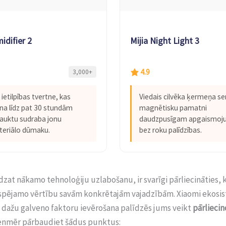
idifier 2
Mijia Night Light 3
4.9
3,000+
as ietilpības tvertne, kas
Viedais cilvēka ķermeņa se
na līdz pat 30 stundām
magnētisku pamatni
auktu sudraba jonu
daudzpusīgam apgaismo
teriālo dūmaku.
bez roku palīdzības.
zat nākamo tehnoloģiju uzlabošanu, ir svarīgi pārliecināties,
espējamo vērtību savām konkrētajām vajadzībām. Xiaomi ekosis
 dažu galveno faktoru ievērošana palīdzēs jums veikt
pārlieci
ienmēr pārbaudiet šādus punktus: