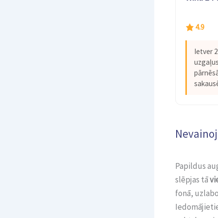
4.9
Ietver 
uzgaļus,
pārnēsā
sakausē
Nevainoj
Papildus aug
slēpjas tā
vi
fonā, uzlabo
Iedomājietie