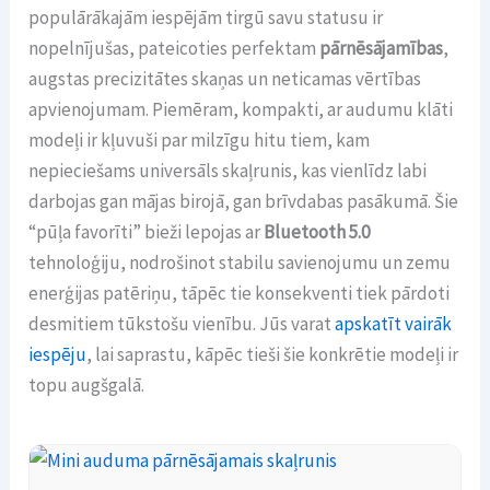
populārākajām iespējām tirgū savu statusu ir
nopelnījušas, pateicoties perfektam
pārnēsājamības
,
augstas precizitātes skaņas un neticamas vērtības
apvienojumam. Piemēram, kompakti, ar audumu klāti
modeļi ir kļuvuši par milzīgu hitu tiem, kam
nepieciešams universāls skaļrunis, kas vienlīdz labi
darbojas gan mājas birojā, gan brīvdabas pasākumā. Šie
“pūļa favorīti” bieži lepojas ar
Bluetooth 5.0
tehnoloģiju, nodrošinot stabilu savienojumu un zemu
enerģijas patēriņu, tāpēc tie konsekventi tiek pārdoti
desmitiem tūkstošu vienību. Jūs varat
apskatīt vairāk
iespēju
, lai saprastu, kāpēc tieši šie konkrētie modeļi ir
topu augšgalā.