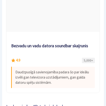
Bezvadu un vadu datora soundbar skaļrunis
4.9
5,000+
Daudzpusīgā savienojamība padara šo par ideālu
izvēli gan televizora uzstādījumiem, gan galda
datoru spēļu sistēmām.