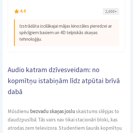
4.4
2,000+
Izstrādāta izcilākajai mājas kinozāles pieredzei ar
spēcīgiem basiem un 4D telpiskās skaņas
tehnoloģiju.
Audio katram dzīvesveidam: no
kopmītņu istabiņām līdz atpūtai brīvā
dabā
Mūsdienu
bezvadu skaņas joslu
skaistums slēpjas to
daudzpusībā. Tās vairs nav tikai stacionāri bloki, kas
atrodas zem televizora. Studentiem šaurās kopmītņu