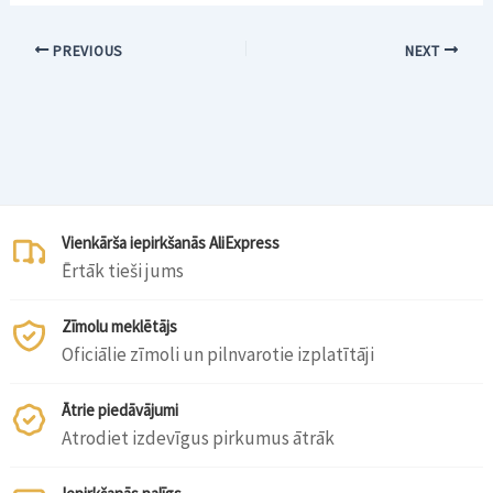
PREVIOUS
NEXT
Vienkārša iepirkšanās AliExpress
Ērtāk tieši jums
Zīmolu meklētājs
Oficiālie zīmoli un pilnvarotie izplatītāji
Ātrie piedāvājumi
Atrodiet izdevīgus pirkumus ātrāk