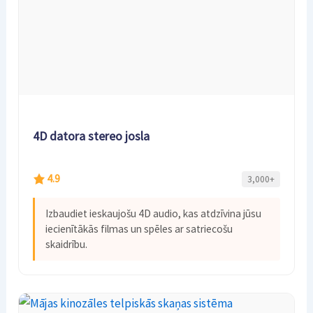
4D datora stereo josla
4.9
3,000+
Izbaudiet ieskaujošu 4D audio, kas atdzīvina jūsu
iecienītākās filmas un spēles ar satriecošu
skaidrību.