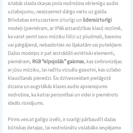
istabās slaida skaņas josla nodrošina vērienīgu audio
uzlabojumu, neaizņemot dārgo vietu uz galda.
Brīvdabas entuziastiem izturīgi un
ūdensizturīgi
modeļi (piemēram, ar IP66 aizsardzības klasi) nozīmē,
ka varat ņemt savu mūziku līdzi uz pludmali, baseinu
vai pārgājienā, nebaidoties no šļakatām vai putekļiem.
Dažos modeļos ir pat iestrādāti estētiski elementi,
piemēram,
RGB “elpojošās” gaismas
, kas sinhronizējas
ar jūsu mūziku, lai radītu vizuālu gaisotni, kas uzlabo
klausīšanās pieredzi. Šis dzīvesveidam pielāgotā
dizaina un augstākās klases audio apvienojums
nodrošina, ka katrai personībai un videi ir piemērots
ideāls risinājums.
Pirms veicat galīgo izvēli, ir svarīgi pārbaudīt dažas
būtiskas detaļas, lai nodrošinātu vislabāko iespējamo