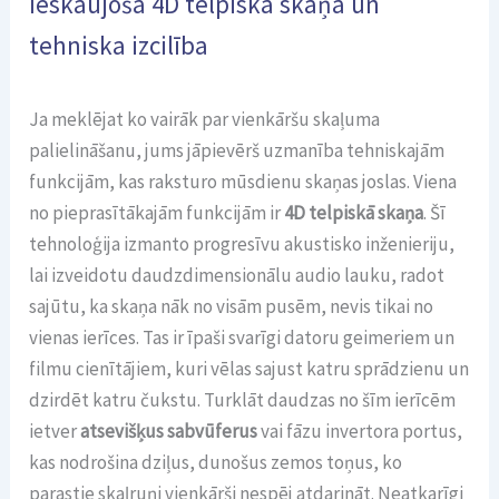
Ieskaujoša 4D telpiskā skaņa un
tehniska izcilība
Ja meklējat ko vairāk par vienkāršu skaļuma
palielināšanu, jums jāpievērš uzmanība tehniskajām
funkcijām, kas raksturo mūsdienu skaņas joslas. Viena
no pieprasītākajām funkcijām ir
4D telpiskā skaņa
. Šī
tehnoloģija izmanto progresīvu akustisko inženieriju,
lai izveidotu daudzdimensionālu audio lauku, radot
sajūtu, ka skaņa nāk no visām pusēm, nevis tikai no
vienas ierīces. Tas ir īpaši svarīgi datoru geimeriem un
filmu cienītājiem, kuri vēlas sajust katru sprādzienu un
dzirdēt katru čukstu. Turklāt daudzas no šīm ierīcēm
ietver
atsevišķus sabvūferus
vai fāzu invertora portus,
kas nodrošina dziļus, dunošus zemos toņus, ko
parastie skaļruņi vienkārši nespēj atdarināt. Neatkarīgi