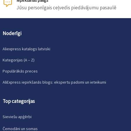
Iepirkšanās palīgs
Jūsu personīgais ceļvedis piedāvājumu pasaulē
Noderīgi
Aliexpress katalogs latviski
Kategorijas (A – Z)
Populārākās preces
AliExpress iepirkšanās blogs: ekspertu padomi un ieteikumi
Top categorijas
Sieviešu apģērbi
Čemodāni un somas