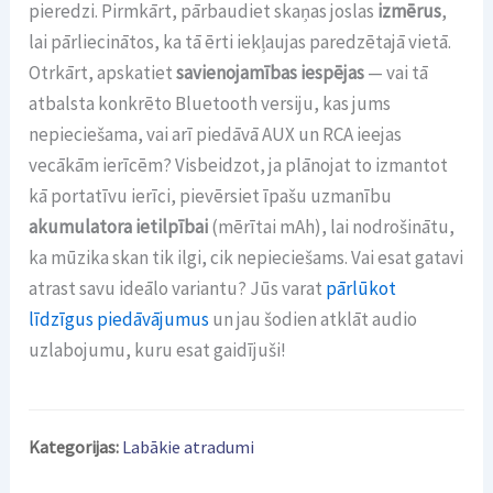
pieredzi. Pirmkārt, pārbaudiet skaņas joslas
izmērus
,
lai pārliecinātos, ka tā ērti iekļaujas paredzētajā vietā.
Otrkārt, apskatiet
savienojamības iespējas
— vai tā
atbalsta konkrēto Bluetooth versiju, kas jums
nepieciešama, vai arī piedāvā AUX un RCA ieejas
vecākām ierīcēm? Visbeidzot, ja plānojat to izmantot
kā portatīvu ierīci, pievērsiet īpašu uzmanību
akumulatora ietilpībai
(mērītai mAh), lai nodrošinātu,
ka mūzika skan tik ilgi, cik nepieciešams. Vai esat gatavi
atrast savu ideālo variantu? Jūs varat
pārlūkot
līdzīgus piedāvājumus
un jau šodien atklāt audio
uzlabojumu, kuru esat gaidījuši!
Kategorijas:
Labākie atradumi