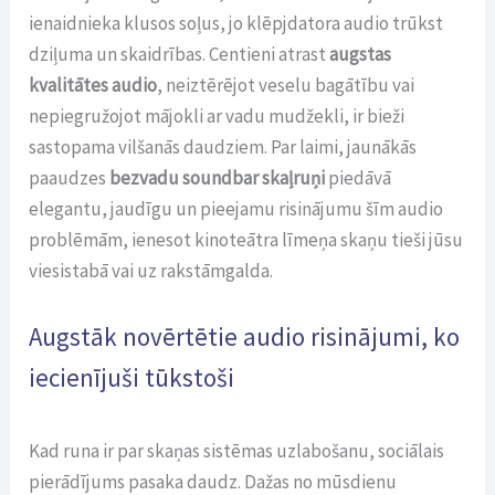
ienaidnieka klusos soļus, jo klēpjdatora audio trūkst
dziļuma un skaidrības. Centieni atrast
augstas
kvalitātes audio
, neiztērējot veselu bagātību vai
nepiegružojot mājokli ar vadu mudžekli, ir bieži
sastopama vilšanās daudziem. Par laimi, jaunākās
paaudzes
bezvadu soundbar skaļruņi
piedāvā
elegantu, jaudīgu un pieejamu risinājumu šīm audio
problēmām, ienesot kinoteātra līmeņa skaņu tieši jūsu
viesistabā vai uz rakstāmgalda.
Augstāk novērtētie audio risinājumi, ko
iecienījuši tūkstoši
Kad runa ir par skaņas sistēmas uzlabošanu, sociālais
pierādījums pasaka daudz. Dažas no mūsdienu