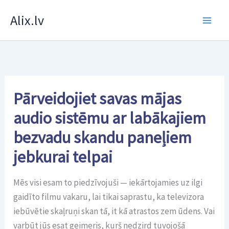
Skip
Alix.lv
to
content
Pārveidojiet savas mājas
audio sistēmu ar labākajiem
bezvadu skandu paneļiem
jebkurai telpai
Mēs visi esam to piedzīvojuši — iekārtojamies uz ilgi
gaidīto filmu vakaru, lai tikai saprastu, ka televizora
iebūvētie skaļruņi skan tā, it kā atrastos zem ūdens. Vai
varbūt jūs esat geimeris, kurš nedzird tuvojošā