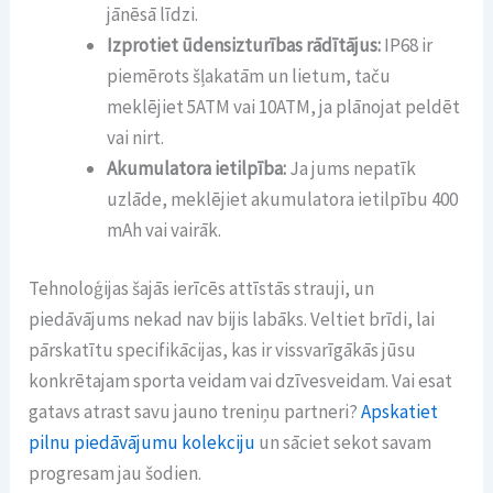
jānēsā līdzi.
Izprotiet ūdensizturības rādītājus:
IP68 ir
piemērots šļakatām un lietum, taču
meklējiet 5ATM vai 10ATM, ja plānojat peldēt
vai nirt.
Akumulatora ietilpība:
Ja jums nepatīk
uzlāde, meklējiet akumulatora ietilpību 400
mAh vai vairāk.
Tehnoloģijas šajās ierīcēs attīstās strauji, un
piedāvājums nekad nav bijis labāks. Veltiet brīdi, lai
pārskatītu specifikācijas, kas ir vissvarīgākās jūsu
konkrētajam sporta veidam vai dzīvesveidam. Vai esat
gatavs atrast savu jauno treniņu partneri?
Apskatiet
pilnu piedāvājumu kolekciju
un sāciet sekot savam
progresam jau šodien.