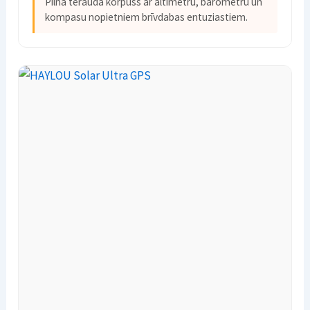
Pilna tērauda korpuss ar altimetru, barometru un
kompasu nopietniem brīvdabas entuziastiem.