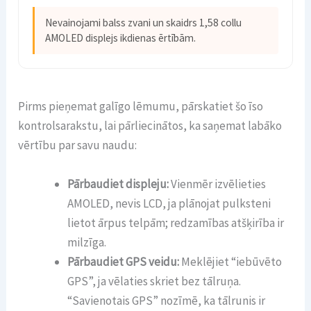
Nevainojami balss zvani un skaidrs 1,58 collu
AMOLED displejs ikdienas ērtībām.
Pirms pieņemat galīgo lēmumu, pārskatiet šo īso
kontrolsarakstu, lai pārliecinātos, ka saņemat labāko
vērtību par savu naudu:
Pārbaudiet displeju:
Vienmēr izvēlieties
AMOLED, nevis LCD, ja plānojat pulksteni
lietot ārpus telpām; redzamības atšķirība ir
milzīga.
Pārbaudiet GPS veidu:
Meklējiet “iebūvēto
GPS”, ja vēlaties skriet bez tālruņa.
“Savienotais GPS” nozīmē, ka tālrunis ir