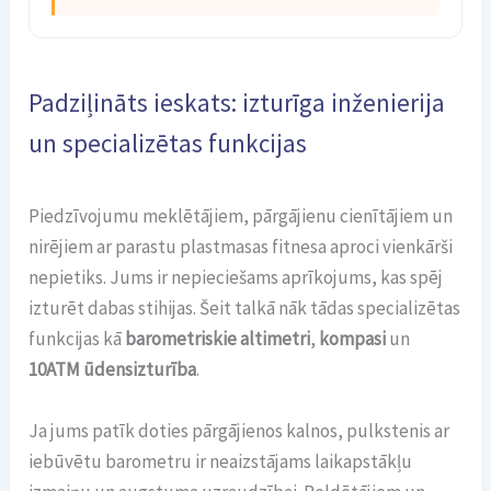
Padziļināts ieskats: izturīga inženierija
un specializētas funkcijas
Piedzīvojumu meklētājiem, pārgājienu cienītājiem un
nirējiem ar parastu plastmasas fitnesa aproci vienkārši
nepietiks. Jums ir nepieciešams aprīkojums, kas spēj
izturēt dabas stihijas. Šeit talkā nāk tādas specializētas
funkcijas kā
barometriskie altimetri
,
kompasi
un
10ATM ūdensizturība
.
Ja jums patīk doties pārgājienos kalnos, pulkstenis ar
iebūvētu barometru ir neaizstājams laikapstākļu