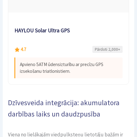
HAYLOU Solar Ultra GPS
4.7
Pārdoti 2,000+
Apvieno 5ATM ūdensizturību ar precīzu GPS
izsekošanu triatlonistiem.
Dzīvesveida integrācija: akumulatora
darbības laiks un daudzpusība
Viena no lielākajām viedpulksteņu lietotāju bažām ir