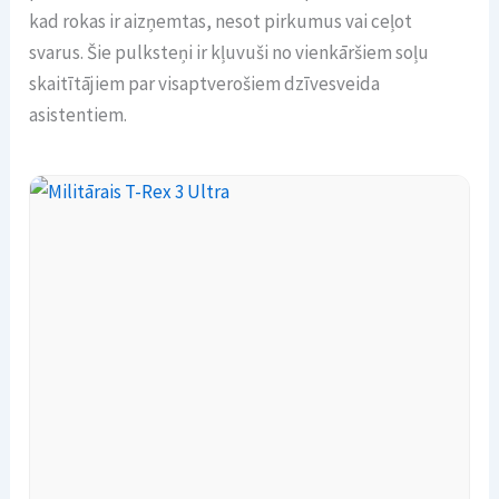
kad rokas ir aizņemtas, nesot pirkumus vai ceļot
svarus. Šie pulksteņi ir kļuvuši no vienkāršiem soļu
skaitītājiem par visaptverošiem dzīvesveida
asistentiem.