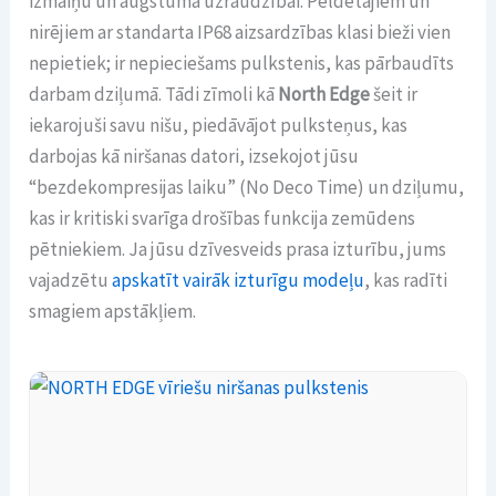
izmaiņu un augstuma uzraudzībai. Peldētājiem un
nirējiem ar standarta IP68 aizsardzības klasi bieži vien
nepietiek; ir nepieciešams pulkstenis, kas pārbaudīts
darbam dziļumā. Tādi zīmoli kā
North Edge
šeit ir
iekarojuši savu nišu, piedāvājot pulksteņus, kas
darbojas kā niršanas datori, izsekojot jūsu
“bezdekompresijas laiku” (No Deco Time) un dziļumu,
kas ir kritiski svarīga drošības funkcija zemūdens
pētniekiem. Ja jūsu dzīvesveids prasa izturību, jums
vajadzētu
apskatīt vairāk izturīgu modeļu
, kas radīti
smagiem apstākļiem.