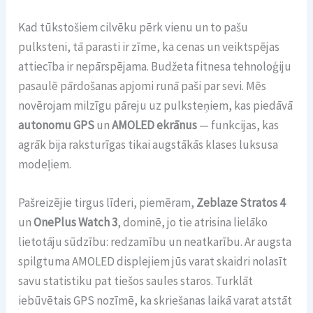
Kad tūkstošiem cilvēku pērk vienu un to pašu
pulksteni, tā parasti ir zīme, ka cenas un veiktspējas
attiecība ir nepārspējama. Budžeta fitnesa tehnoloģiju
pasaulē pārdošanas apjomi runā paši par sevi. Mēs
novērojam milzīgu pāreju uz pulksteņiem, kas piedāvā
autonomu GPS
un
AMOLED ekrānus
— funkcijas, kas
agrāk bija raksturīgas tikai augstākās klases luksusa
modeļiem.
Pašreizējie tirgus līderi, piemēram,
Zeblaze Stratos 4
un
OnePlus Watch 3
, dominē, jo tie atrisina lielāko
lietotāju sūdzību: redzamību un neatkarību. Ar augsta
spilgtuma AMOLED displejiem jūs varat skaidri nolasīt
savu statistiku pat tiešos saules staros. Turklāt
iebūvētais GPS nozīmē, ka skriešanas laikā varat atstāt