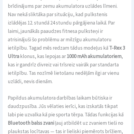
brīdinājums par zemu akumulatora uzlādes līmeni.
Nav nekā sliktāka par situāciju, kad pulkstenis
izlādējas 12. stundā 24 stundu pārgājiena laikā. Par
laimi, jaunākās paaudzes fitnesa pulksteņi ir
atrisinājuši šo problēmu ar milzīgu akumulatoru
ietilpību. Tagad mēs redzam tādus modeļus kā
T-Rex 3
Ultra
klonus, kas lepojas ar
1000 mAh akumulatoriem
,
kas ir gandrīz divreiz vai trīsreiz vairāk par standarta
ietilpību. Tas nozīmē lietošanu nedēļām ilgi ar vienu
uzlādi, nevis dienām.
Papildus akumulatora darbības laikam būtiska ir
daudzpusība. Jūs vēlaties ierīci, kas izskatās tikpat
labi pie uzvalka kā pie sporta tērpa. Tādas funkcijas kā
Bluetooth balss zvani
ļauj atbildēt uz zvaniem tieši no
plaukstas locītavas — tas ir lieliski piemērots brīžiem,