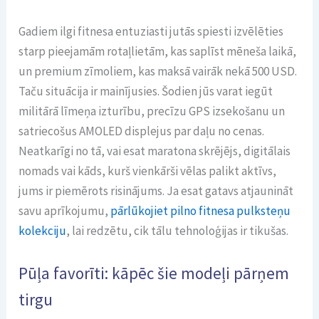
Gadiem ilgi fitnesa entuziasti jutās spiesti izvēlēties
starp pieejamām rotaļlietām, kas saplīst mēneša laikā,
un premium zīmoliem, kas maksā vairāk nekā 500 USD.
Taču situācija ir mainījusies. Šodien jūs varat iegūt
militārā līmeņa izturību, precīzu GPS izsekošanu un
satriecošus AMOLED displejus par daļu no cenas.
Neatkarīgi no tā, vai esat maratona skrējējs, digitālais
nomads vai kāds, kurš vienkārši vēlas palikt aktīvs,
jums ir piemērots risinājums. Ja esat gatavs atjaunināt
savu aprīkojumu,
pārlūkojiet pilno fitnesa pulksteņu
kolekciju
, lai redzētu, cik tālu tehnoloģijas ir tikušas.
Pūļa favorīti: kāpēc šie modeļi pārņem
tirgu