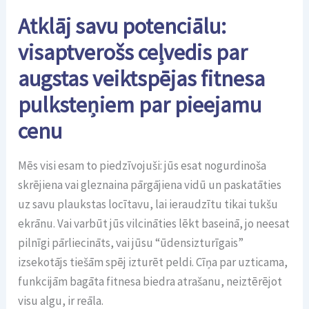
Atklāj savu potenciālu:
visaptverošs ceļvedis par
augstas veiktspējas fitnesa
pulksteņiem par pieejamu
cenu
Mēs visi esam to piedzīvojuši: jūs esat nogurdinoša
skrējiena vai gleznaina pārgājiena vidū un paskatāties
uz savu plaukstas locītavu, lai ieraudzītu tikai tukšu
ekrānu. Vai varbūt jūs vilcināties lēkt baseinā, jo neesat
pilnīgi pārliecināts, vai jūsu “ūdensizturīgais”
izsekotājs tiešām spēj izturēt peldi. Cīņa par uzticama,
funkcijām bagāta fitnesa biedra atrašanu, neiztērējot
visu algu, ir reāla.