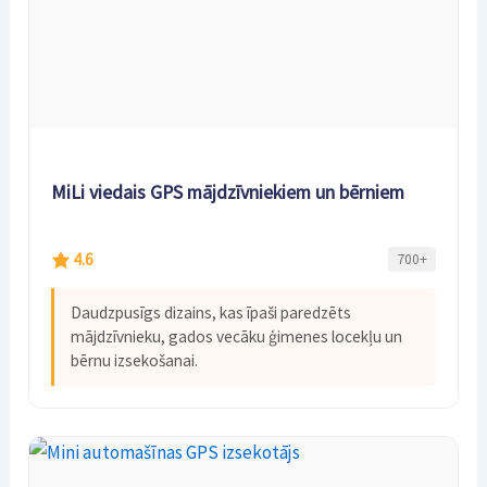
MiLi viedais GPS mājdzīvniekiem un bērniem
4.6
700+
Daudzpusīgs dizains, kas īpaši paredzēts
mājdzīvnieku, gados vecāku ģimenes locekļu un
bērnu izsekošanai.