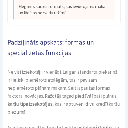
Elegants kartes formāts, kas ievietojams makā
un lādējas bezvadu režīmā.
Padziļināts apskats: formas un
specializētās funkcijas
Ne visi izsekotāji ir vienādi. Lai gan standarta piekariņš
ir lieliski piemērots atslēgām, tas ir pavisam
nepiemērots plānam makam. Šeit izpaužas formas
faktora inovācijas. Ražotāji tagad piedāvā īpaši plānus
karšu tipa izsekotājus
, kas ir aptuveni divu kredītkaršu
biezumā.
Another critical feature to look for is
ūdensizturība
. Ja