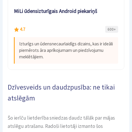
MiLi ūdensizturīgais Android piekariņš
4.7
600+
Izturīgs un ūdensnecaurlaidīgs dizains, kas ir ideāli
piemērots āra aprīkojumam un piedzīvojumu
meklētājiem.
Dzīvesveids un daudzpusība: ne tikai
atslēgām
Šo ierīču lietderība sniedzas daudz tālāk par mājas
atslēgu atrašanu. Radoši lietotāji izmanto šos