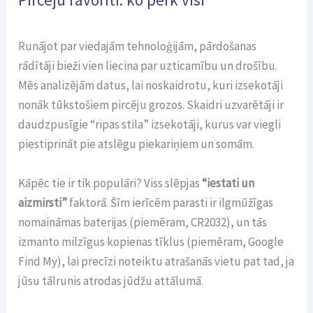
Runājot par viedajām tehnoloģijām, pārdošanas
rādītāji bieži vien liecina par uzticamību un drošību.
Mēs analizējām datus, lai noskaidrotu, kuri izsekotāji
nonāk tūkstošiem pircēju grozos. Skaidri uzvarētāji ir
daudzpusīgie “ripas stila” izsekotāji, kurus var viegli
piestiprināt pie atslēgu piekariņiem un somām.
Kāpēc tie ir tik populāri? Viss slēpjas
“iestati un
aizmirsti”
faktorā. Šīm ierīcēm parasti ir ilgmūžīgas
nomaināmas baterijas (piemēram, CR2032), un tās
izmanto milzīgus kopienas tīklus (piemēram, Google
Find My), lai precīzi noteiktu atrašanās vietu pat tad, ja
jūsu tālrunis atrodas jūdžu attālumā.