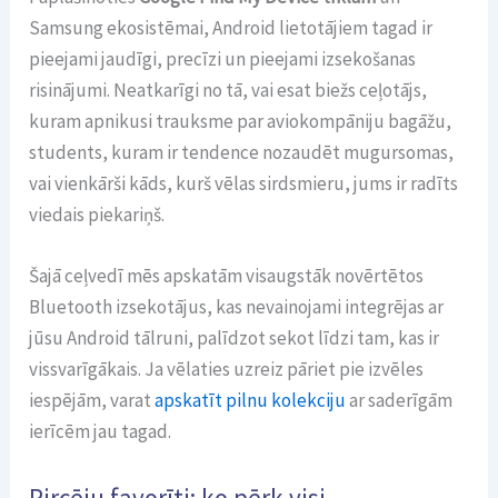
Samsung ekosistēmai, Android lietotājiem tagad ir
pieejami jaudīgi, precīzi un pieejami izsekošanas
risinājumi. Neatkarīgi no tā, vai esat biežs ceļotājs,
kuram apnikusi trauksme par aviokompāniju bagāžu,
students, kuram ir tendence nozaudēt mugursomas,
vai vienkārši kāds, kurš vēlas sirdsmieru, jums ir radīts
viedais piekariņš.
Šajā ceļvedī mēs apskatām visaugstāk novērtētos
Bluetooth izsekotājus, kas nevainojami integrējas ar
jūsu Android tālruni, palīdzot sekot līdzi tam, kas ir
vissvarīgākais. Ja vēlaties uzreiz pāriet pie izvēles
iespējām, varat
apskatīt pilnu kolekciju
ar saderīgām
ierīcēm jau tagad.
Pircēju favorīti: ko pērk visi