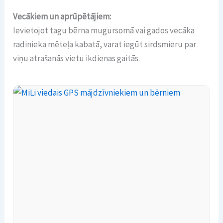
Vecākiem un aprūpētājiem:
Ievietojot tagu bērna mugursomā vai gados vecāka
radinieka mēteļa kabatā, varat iegūt sirdsmieru par
viņu atrašanās vietu ikdienas gaitās.