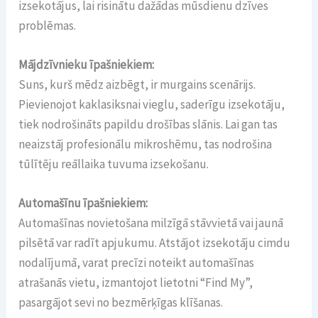
izsekotājus, lai risinātu dažādas mūsdienu dzīves
problēmas.
Mājdzīvnieku īpašniekiem:
Suns, kurš mēdz aizbēgt, ir murgains scenārijs.
Pievienojot kaklasiksnai vieglu, saderīgu izsekotāju,
tiek nodrošināts papildu drošības slānis. Lai gan tas
neaizstāj profesionālu mikroshēmu, tas nodrošina
tūlītēju reāllaika tuvuma izsekošanu.
Automašīnu īpašniekiem:
Automašīnas novietošana milzīgā stāvvietā vai jaunā
pilsētā var radīt apjukumu. Atstājot izsekotāju cimdu
nodalījumā, varat precīzi noteikt automašīnas
atrašanās vietu, izmantojot lietotni “Find My”,
pasargājot sevi no bezmērķīgas klīšanas.