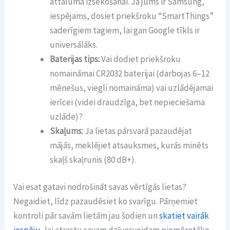
attāluma izsekošanai. Ja jums ir Samsung,
iespējams, dosiet priekšroku “SmartThings”
saderīgiem tagiem, lai gan Google tīkls ir
universālāks.
Baterijas tips:
Vai dodiet priekšroku
nomaināmai CR2032 baterijai (darbojas 6–12
mēnešus, viegli nomaināma) vai uzlādējamai
ierīcei (videi draudzīga, bet nepieciešama
uzlāde)?
Skaļums:
Ja lietas pārsvarā pazaudējat
mājās, meklējiet atsauksmes, kurās minēts
skaļš skaļrunis (80 dB+).
Vai esat gatavi nodrošināt savas vērtīgās lietas?
Negaidiet, līdz pazaudēsiet ko svarīgu. Pārņemiet
kontroli pār savām lietām jau šodien un
skatiet vairāk