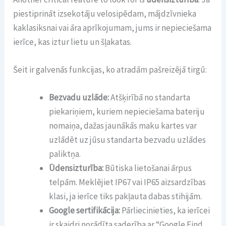
piestiprināt izsekotāju velosipēdam, mājdzīvnieka
kaklasiksnai vai āra aprīkojumam, jums ir nepieciešama
ierīce, kas iztur lietu un šļakatas.
Šeit ir galvenās funkcijas, ko atradām pašreizējā tirgū:
Bezvadu uzlāde:
Atšķirībā no standarta
piekariņiem, kuriem nepieciešama bateriju
nomaiņa, dažas jaunākās maku kartes var
uzlādēt uz jūsu standarta bezvadu uzlādes
paliktņa.
Ūdensizturība:
Būtiska lietošanai ārpus
telpām. Meklējiet IP67 vai IP65 aizsardzības
klasi, ja ierīce tiks pakļauta dabas stihijām.
Google sertifikācija:
Pārliecinieties, ka ierīcei
ir skaidri norādīta saderība ar “Google Find