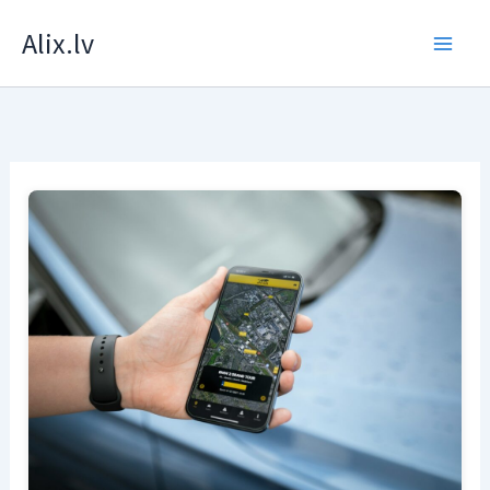
Skip
Alix.lv
to
content