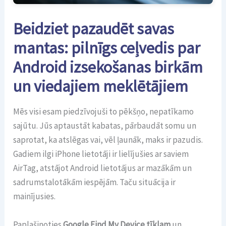
Beidziet pazaudēt savas
mantas: pilnīgs ceļvedis par
Android izsekošanas birkām
un viedajiem meklētājiem
Mēs visi esam piedzīvojuši to pēkšņo, nepatīkamo
sajūtu. Jūs aptaustāt kabatas, pārbaudāt somu un
saprotat, ka atslēgas vai, vēl ļaunāk, maks ir pazudis.
Gadiem ilgi iPhone lietotāji ir lielījušies ar saviem
AirTag, atstājot Android lietotājus ar mazākām un
sadrumstalotākām iespējām. Taču situācija ir
mainījusies.
Paplašinoties
Google Find My Device tīklam
un