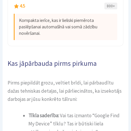
4.5
800+
Kompakta ierīce, kas ir lieliski piemērota
paslēpšanai automašīnā vai somā zādzību
novēršanai.
Kas jāpārbauda pirms pirkuma
Pirms piepildāt grozu, veltiet brīdi, lai pārbaudītu
dažas tehniskas detaļas, lai pārliecinātos, ka izsekotājs
darbojas ar jūsu konkrēto tālruni:
Tīkla saderība:
Vai tas izmanto “Google Find
My Device” tīklu? Tas ir būtiski liela