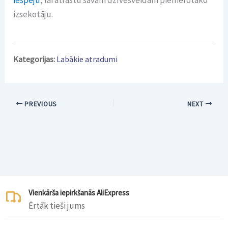
iespēju
, lai atrastu savam dzīvesveidam piemērotāko
izsekotāju.
Kategorijas:
Labākie atradumi
PREVIOUS
NEXT
Vienkārša iepirkšanās AliExpress
Ērtāk tieši jums