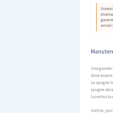
Ottieni
istanta
garantir
arrosti 
Manutenzi
Una grande c
deve essere 
Le spugne tr
spugne abras
lucentezza o
Inoltre, picc