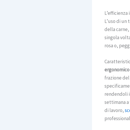
L’efficienza 
L’uso di un 
della carne,
singola volt
rosa o, pegg
Caratteristi
ergonomico
frazione del
specificamen
rendendoli i
settimana a 
di lavoro,
sc
professional