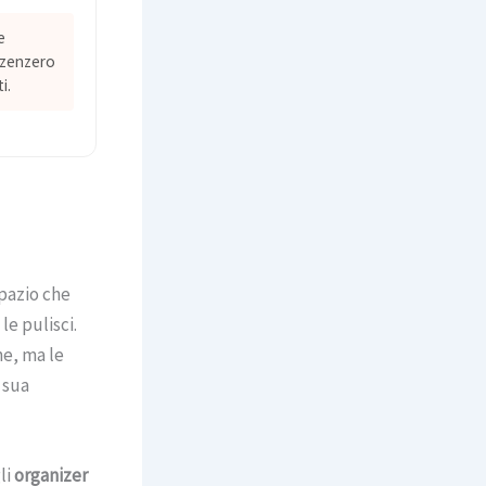
e
, zenzero
i.
pazio che
e pulisci.
ne, ma le
 sua
li
organizer