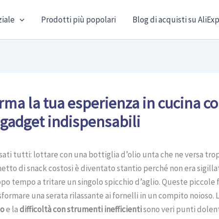
ziale
Prodotti più popolari
Blog di acquisti su AliEx
rma la tua esperienza in cucina c
 gadget indispensabili
sati tutti: lottare con una bottiglia d’olio unta che ne versa tro
etto di snack costosi è diventato stantio perché non era sigilla
po tempo a tritare un singolo spicchio d’aglio. Queste piccole 
formare una serata rilassante ai fornelli in un compito noioso. 
bo
e la
difficoltà con strumenti inefficienti
sono veri punti dolent