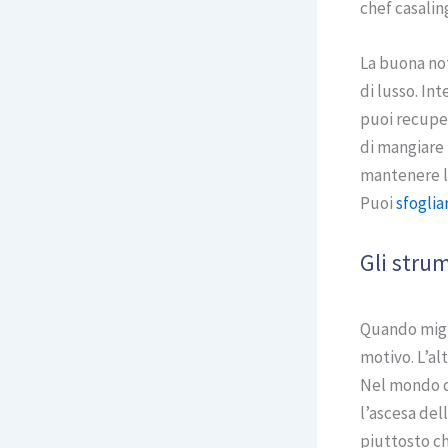
chef casalin
La buona noti
di lusso. In
puoi recuper
di mangiare 
mantenere la
Puoi
sfogliar
Gli strum
Quando migli
motivo. L’al
Nel mondo de
l’ascesa dell
piuttosto ch