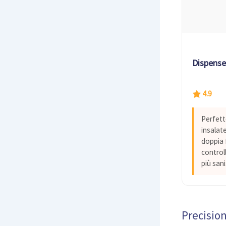
Dispenser
4.9
Perfetto
insalat
doppia 
controll
più sani
Precision