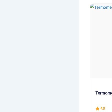
Termomet
4.9