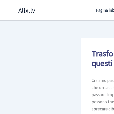
Skip
Alix.lv
Pagina ini
to
content
Trasfo
questi
Ci siamo pas
che un sacch
passare trop
possono tras
sprecare ci