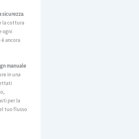
a sicurezza
.
 la cottura
e ogni
e è ancora
ign manuale
ure in una
ettati
co,
sti per la
l tuo flusso