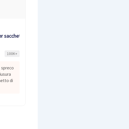
er sacchetti
100K+
 spreco
iusura
etto di