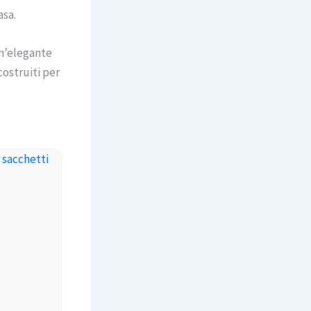
asa.
un’elegante
 costruiti per