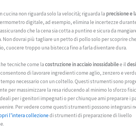
in cucina non riguarda solo la velocità; riguarda la
precisione e l
termometro digitale, ad esempio, elimina le incertezze durante
 assicurando che la cena sia cotta a puntino e sicura da mangiar
a. Non dovrai più tagliare un petto di pollo solo per scoprire ch
io, cuocere troppo una bistecca fino a farla diventare dura.
che tecniche come la
costruzione in acciaio inossidabile
e il
des
consentono di lavorare ingredienti come aglio, zenzero e verd
 tempo necessario con un coltello. Questi strumenti sono prog
te per massimizzare la resa riducendo al minimo lo sforzo fisi
deali per i genitori impegnati o per chiunque ami preparare i pa
venire. Per vedere come questi strumenti possono integrarsi ne
opri l’intera collezione
di strumenti di preparazione di livello
e.