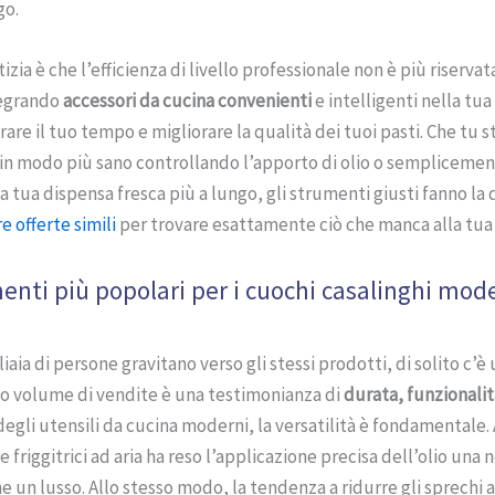
go.
zia è che l’efficienza di livello professionale non è più riservata
tegrando
accessori da cucina convenienti
e intelligenti nella tua
are il tuo tempo e migliorare la qualità dei tuoi pasti. Che tu s
in modo più sano controllando l’apporto di olio o semplicemen
 tua dispensa fresca più a lungo, gli strumenti giusti fanno la d
e offerte simili
per trovare esattamente ciò che manca alla tua 
enti più popolari per i cuochi casalinghi mod
aia di persone gravitano verso gli stessi prodotti, di solito c’è
to volume di vendite è una testimonianza di
durata, funzionalit
gli utensili da cucina moderni, la versatilità è fondamentale.
e friggitrici ad aria ha reso l’applicazione precisa dell’olio una 
e un lusso. Allo stesso modo, la tendenza a ridurre gli sprechi 