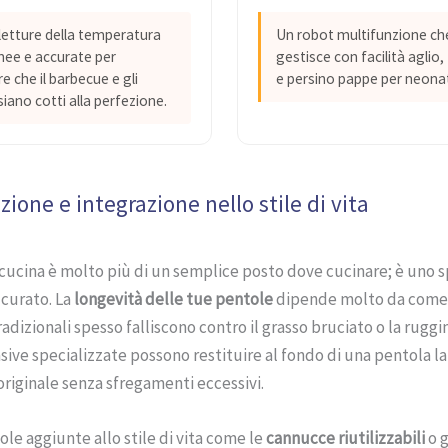
 letture della temperatura
Un robot multifunzione ch
nee e accurate per
gestisce con facilità aglio
e che il barbecue e gli
e persino pappe per neonat
siano cotti alla perfezione.
one e integrazione nello stile di vita
ucina è molto più di un semplice posto dove cucinare; è uno s
curato. La
longevità delle tue pentole
dipende molto da come l
adizionali spesso falliscono contro il grasso bruciato o la ruggi
ive specializzate possono restituire al fondo di una pentola la
riginale senza sfregamenti eccessivi.
ole aggiunte allo stile di vita come le
cannucce riutilizzabili
o g