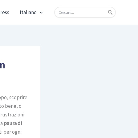
press
Italiano
on
ppo, scoprire
to bene, o
frustrazioni
La
paura di
i per ogni