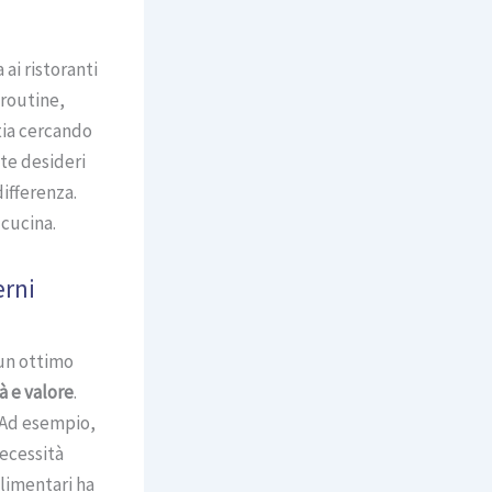
 ai ristoranti
 routine,
tia cercando
te desideri
ifferenza.
cucina.
erni
 un ottimo
à e valore
.
 Ad esempio,
necessità
alimentari ha