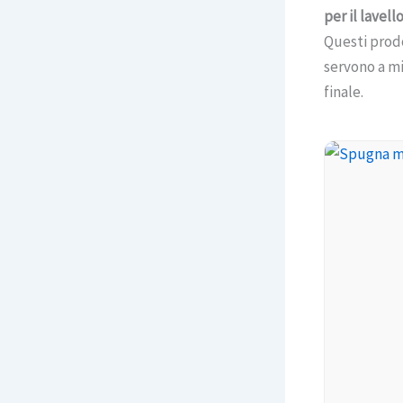
per il lavell
Questi prodo
servono a mig
finale.