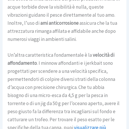
acque torbide dove la visibilità è nulla, queste
vibrazioni guidano il pesce direttamente al tuo amo.
Inoltre, l’uso di
ami anticorrosione
assicura che la tua
attrezzatura rimanga affilata e affidabile anche dopo
numerosi viaggi in ambienti salini.
Un’altra caratteristica fondamentale è la
velocità di
affondamento
. I minnow affondanti e i jerkbait sono
progettati per scendere a una velocità specifica,
permettendoti di colpire diversi strati della colonna
d’acqua con precisione chirurgica. Che tu abbia
bisogno di una micro-esca da 4,5 g per la pesca in
torrente o di un jig da 50 g per l’oceano aperto, avere il
peso giusto fa la differenza tra incagliarsi sul fondo e
catturare un trofeo. Per trovare il peso esatto per le
specifiche della tua canna, puoi
visualizzare più