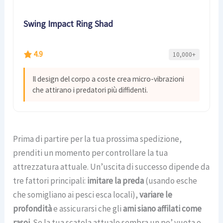
Swing Impact Ring Shad
4.9
10,000+
Il design del corpo a coste crea micro-vibrazioni
che attirano i predatori più diffidenti.
Prima di partire per la tua prossima spedizione,
prenditi un momento per controllare la tua
attrezzatura attuale. Un’uscita di successo dipende da
tre fattori principali:
imitare la preda
(usando esche
che somigliano ai pesci esca locali),
variare le
profondità
e assicurarsi che gli
ami siano affilati come
rasoi
. Se la tua scatola attuale sembra un po’ vuota o