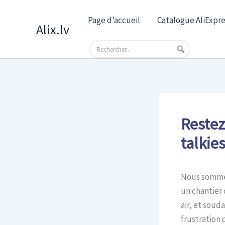
Skip
Page d’accueil
Catalogue AliExpre
to
Alix.lv
content
Restez
talkie
Nous sommes
un chantier
air, et soud
frustration