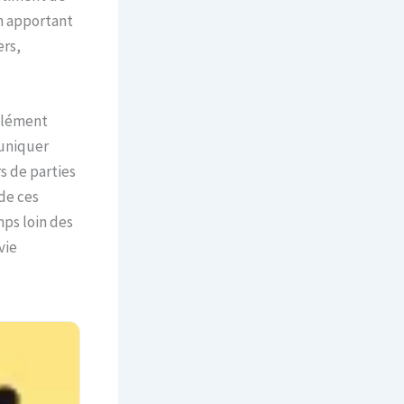
en apportant
ers,
élément
muniquer
s de parties
de ces
ps loin des
vie