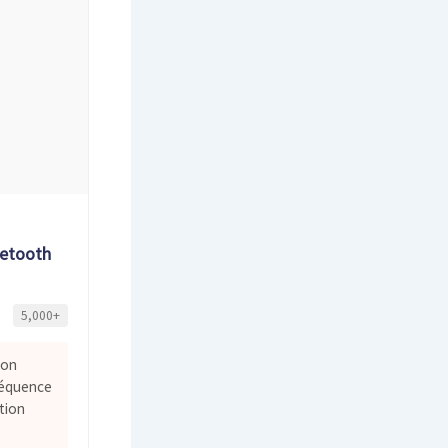
etooth
5,000+
ion
réquence
tion