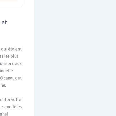
 et
 qui étaient
s les plus
roniser deux
anuelle
99 canaux et
nne.
enter votre
 Les modèles
ignal