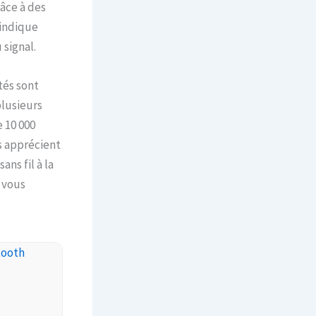
râce à des
 indique
 signal.
tés sont
plusieurs
 10 000
rs apprécient
ans fil à la
 vous