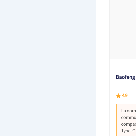
Baofeng
4.9
La norm
commun
compac
Type-C