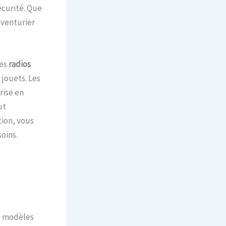
écurité. Que
aventurier
Les
radios
jouets. Les
rise en
ut
ion, vous
oins.
es modèles