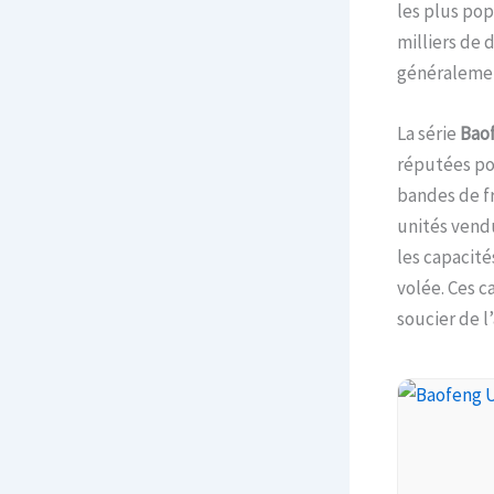
les plus pop
milliers de 
généralement
La série
Bao
réputées pou
bandes de f
unités vendu
les capacité
volée. Ces c
soucier de l