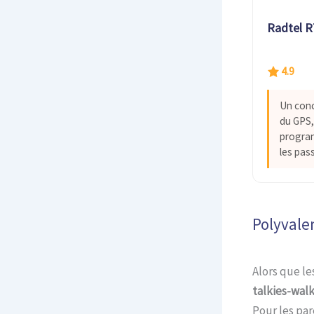
Radtel 
4.9
Un conc
du GPS, 
progra
les pas
Polyvale
Alors que les
talkies-walk
Pour les pa