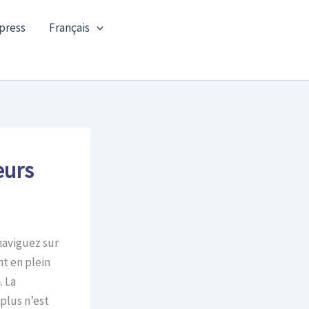
press
Français
eurs
naviguez sur
t en plein
. La
plus n’est