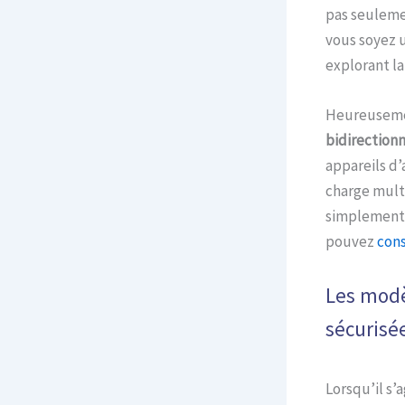
pas seulemen
vous soyez u
explorant la
Heureusement
bidirectionn
appareils d’
charge mult
simplement 
pouvez
cons
Les modè
sécurisé
Lorsqu’il s’a