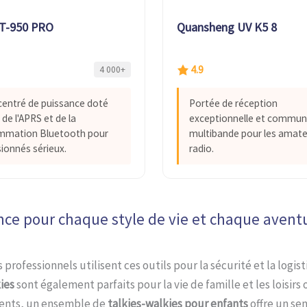
RT-950 PRO
Quansheng UV K5 8
4.9
4 000+
entré de puissance doté
Portée de réception
de l'APRS et de la
exceptionnelle et commun
mmation Bluetooth pour
multibande pour les amate
sionnés sérieux.
radio.
nce pour chaque style de vie et chaque avent
 professionnels utilisent ces outils pour la sécurité et la logist
ies
sont également parfaits pour la vie de famille et les loisirs 
rents, un ensemble de
talkies-walkies pour enfants
offre un se