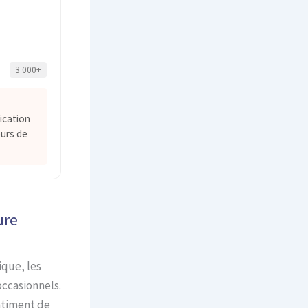
3 000+
ication
urs de
ure
ique, les
occasionnels.
ntiment de