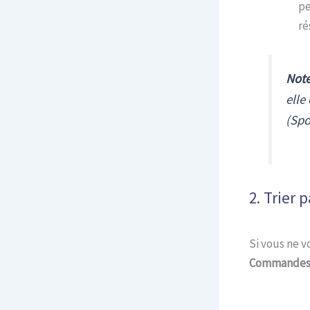
pe
ré
Note
elle
(Spo
2. Trier 
Si vous ne v
Commandes