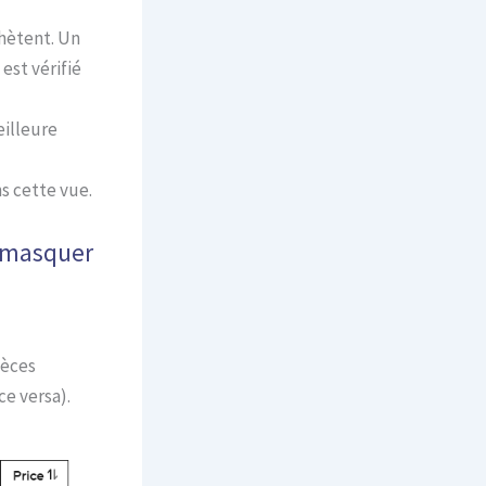
hètent. Un
est vérifié
eilleure
s cette vue.
t masquer
ièces
ce versa).