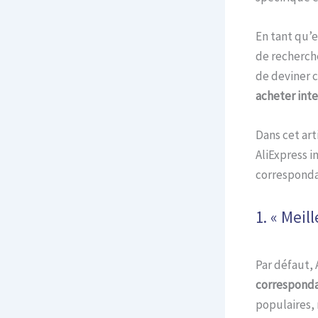
En tant qu’e
de recherche
de deviner 
acheter int
Dans cet art
AliExpress i
corresponda
1. « Meil
Par défaut, 
corresponda
populaires, 