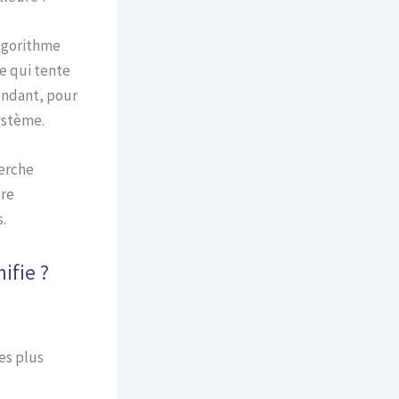
algorithme
e qui tente
endant, pour
ystème.
herche
ure
.
ifie ?
es plus