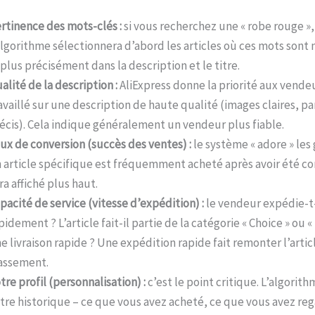
rtinence des mots-clés :
si vous recherchez une « robe rouge »,
algorithme sélectionnera d’abord les articles où ces mots sont
 plus précisément dans la description et le titre.
alité de la description :
AliExpress donne la priorité aux vende
availlé sur une description de haute qualité (images claires, p
écis). Cela indique généralement un vendeur plus fiable.
ux de conversion (succès des ventes) :
le système « adore » les 
 article spécifique est fréquemment acheté après avoir été con
ra affiché plus haut.
pacité de service (vitesse d’expédition) :
le vendeur expédie-t-
pidement ? L’article fait-il partie de la catégorie « Choice » ou «
e livraison rapide ? Une expédition rapide fait remonter l’artic
assement.
tre profil (personnalisation) :
c’est le point critique. L’algorit
tre historique – ce que vous avez acheté, ce que vous avez re