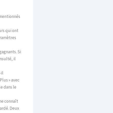
 mentionnés
urs qui ont
aramètres
gagnants. Si
sulté, il
il
 Plus » avec
le dans le
hme connaît
gardé. Deux