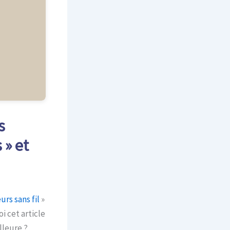
s
 » et
rs sans fil
»
i cet article
lleure ?