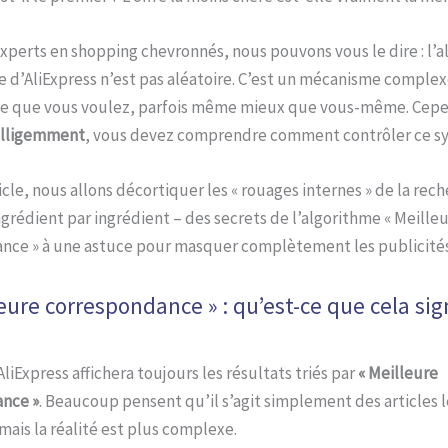
xperts en shopping chevronnés, nous pouvons vous le dire : l’
 d’AliExpress n’est pas aléatoire. C’est un mécanisme complex
ce que vous voulez, parfois même mieux que vous-même. Cep
elligemment
, vous devez comprendre comment contrôler ce s
icle, nous allons décortiquer les « rouages internes » de la rec
ngrédient par ingrédient – des secrets de l’algorithme « Meille
nce » à une astuce pour masquer complètement les publicités
leure correspondance » : qu’est-ce que cela sign
AliExpress affichera toujours les résultats triés par
« Meilleure
nce »
. Beaucoup pensent qu’il s’agit simplement des articles l
mais la réalité est plus complexe.