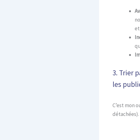
Av
no
et
In
qu
Im
3. Trier 
les publi
C’est mon ou
détachées). 