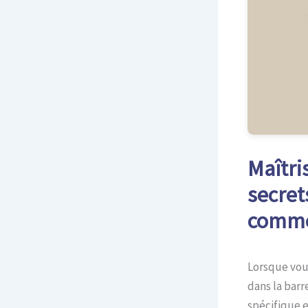
Maîtri
secret
commen
Lorsque vous
dans la barr
spécifique e