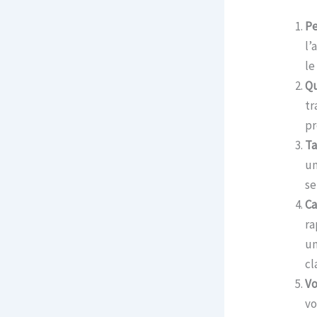
Pe
l’
le
Qu
tr
pr
Ta
un
se
Ca
ra
un
cl
Vo
vo