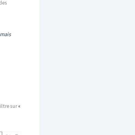
des
 mais
iltre sur
«