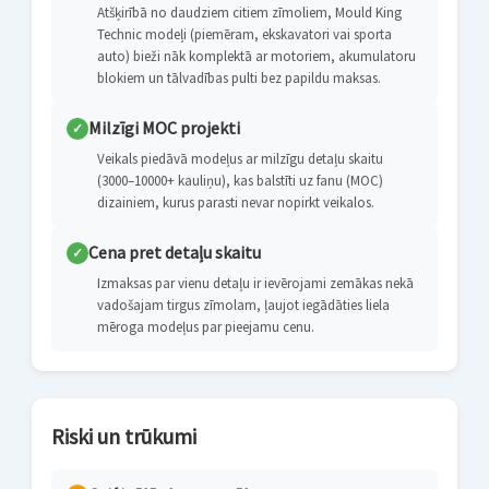
Atšķirībā no daudziem citiem zīmoliem, Mould King
Technic modeļi (piemēram, ekskavatori vai sporta
auto) bieži nāk komplektā ar motoriem, akumulatoru
blokiem un tālvadības pulti bez papildu maksas.
Milzīgi MOC projekti
✓
Veikals piedāvā modeļus ar milzīgu detaļu skaitu
(3000–10000+ kauliņu), kas balstīti uz fanu (MOC)
dizainiem, kurus parasti nevar nopirkt veikalos.
Cena pret detaļu skaitu
✓
Izmaksas par vienu detaļu ir ievērojami zemākas nekā
vadošajam tirgus zīmolam, ļaujot iegādāties liela
mēroga modeļus par pieejamu cenu.
Riski un trūkumi