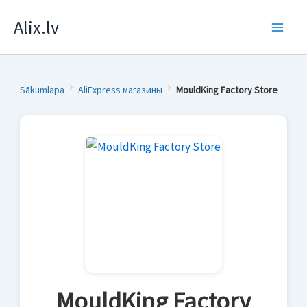
Skip
Alix.lv
to
content
Sākumlapa
AliExpress магазины
MouldKing Factory Store
MouldKing Factory