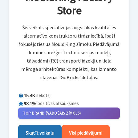
Store
Šis veikals specializējas augstākās kvalitātes
alternatīvo konstruktoru tirdzniecībā, īpaši
fokusējoties uz Mould King zīmolu. Piedāvājumā
dominē sarežģīti Technic sērijas modeļi,
tālvadāmi (RC) transportlīdzekļi un liela
mēroga arhitektūras komplekti, kas izmanto
slavenās 'GoBricks' detaļas.
15.4K
sekotāji
98.1%
pozitīvas atsauksmes
TOP BRAND (VADOŠAIS ZĪMOLS)
Skatīt veikalu
Visi piedāvājumi