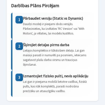
Darbības Plāns Pircējam
Pārbaudiet versiju (Static vs Dynamic)
1
Daudzi modeļi ir pieejami divās versijās.
Pārliecinieties, ka izvēlaties 'RC Version' vai 'With
Motors', ja vēlaties, lai modelis kustētos.
Šķirojiet detaļas pirms darba
2
Lielajos komplektos ir tūkstošiem detaļu. Lai gan
maisiņi parasti ir numurēti pa posmiem, ieteicams
sagatavot plašu darba virsmu un trauciņus
šķirošanai.
Izmantojiet fizisko pulti, nevis aplikāciju
3
Lai gan ir pieejama mobilā lietotne vadībai, fiziskā
pults, kas nāk komplektā, parasti nodrošina
precīzāku un atsaucīgāku vadību.