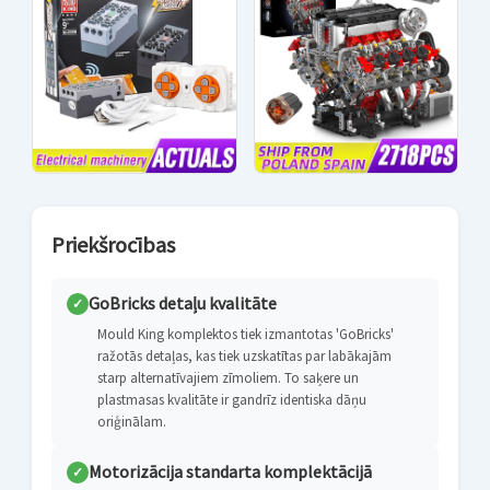
Priekšrocības
GoBricks detaļu kvalitāte
✓
Mould King komplektos tiek izmantotas 'GoBricks'
ražotās detaļas, kas tiek uzskatītas par labākajām
starp alternatīvajiem zīmoliem. To saķere un
plastmasas kvalitāte ir gandrīz identiska dāņu
oriģinālam.
Motorizācija standarta komplektācijā
✓