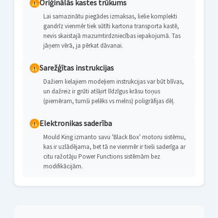
Oriģinālās kastes trūkums
Lai samazinātu piegādes izmaksas, lielie komplekti
gandrīz vienmēr tiek sūtīti kartona transporta kastē,
nevis skaistajā mazumtirdzniecības iepakojumā. Tas
jāņem vērā, ja pērkat dāvanai.
Sarežģītas instrukcijas
Dažiem lielajiem modeļiem instrukcijas var būt blīvas,
un dažreiz ir grūti atšķirt līdzīgus krāsu toņus
(piemēram, tumši pelēks vs melns) poligrāfijas dēļ.
Elektronikas saderība
Mould King izmanto savu 'Black Box' motoru sistēmu,
kas ir uzlādējama, bet tā ne vienmēr ir tieši saderīga ar
citu ražotāju Power Functions sistēmām bez
modifikācijām.