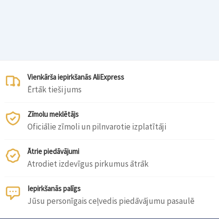
Vienkārša iepirkšanās AliExpress
Ērtāk tieši jums
Zīmolu meklētājs
Oficiālie zīmoli un pilnvarotie izplatītāji
Ātrie piedāvājumi
Atrodiet izdevīgus pirkumus ātrāk
Iepirkšanās palīgs
Jūsu personīgais ceļvedis piedāvājumu pasaulē