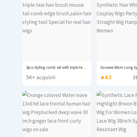
3pcs styling comb set with triple tear hair...
5K+ acquisti
4.5
3