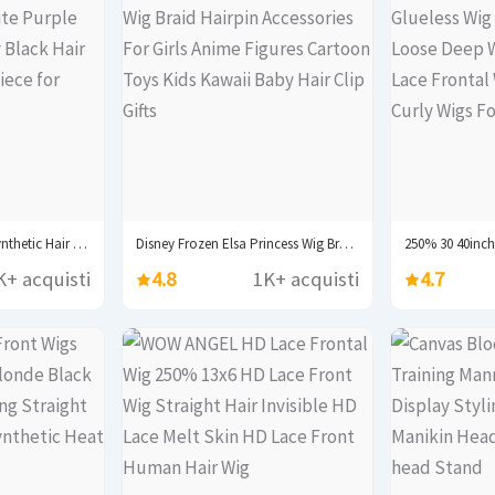
Soowee 80cm Long Synthetic Hair White Purple Cosplay...
Disney Frozen Elsa Princess Wig Braid Hairpin Accessories...
K+ acquisti
4.8
1K+ acquisti
4.7