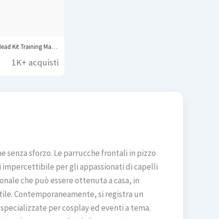
Canvas Block Head Kit Training Mannequin wig Head...
1K+ acquisti
 senza sforzo. Le parrucche frontali in pizzo
 impercettibile per gli appassionati di capelli
nale che può essere ottenuta a casa, in
 stile. Contemporaneamente, si registra un
e specializzate per cosplay ed eventi a tema.