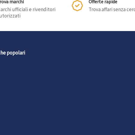
rova marchi
Offerte rapide
archi ufficiali e rivenditori
Trova affari senza cer
utorizzati
he popolari