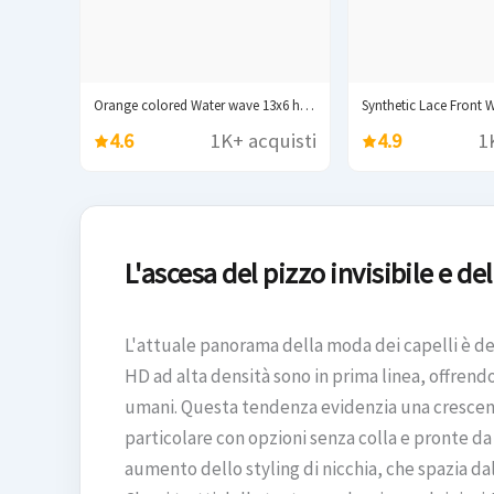
Orange colored Water wave 13x6 hd lace frontal...
4.6
1K+ acquisti
4.9
1
L'ascesa del pizzo invisibile e del
L'attuale panorama della moda dei capelli è def
HD ad alta densità sono in prima linea, offrendo
umani. Questa tendenza evidenzia una crescent
particolare con opzioni senza colla e pronte da
aumento dello styling di nicchia, che spazia da