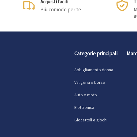
Acquisti facili
T
Più comodo per te
M
a
Categorie principali
Marc
Abbigliamento donna
Valigeria e borse
Auto e moto
Elettronica
Giocattoli e giochi