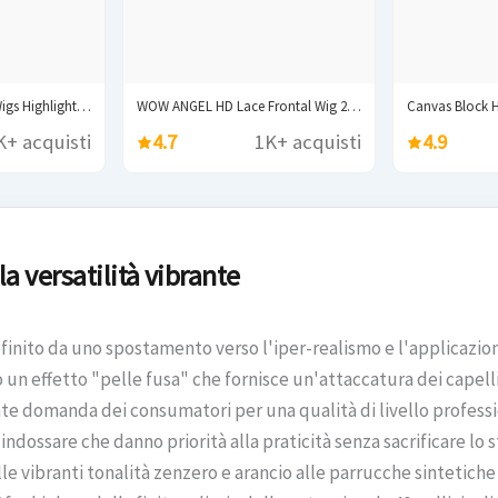
Synthetic Lace Front Wigs Highlight Brwon Blonde Black...
WOW ANGEL HD Lace Frontal Wig 250% 13x6...
K+ acquisti
4.7
1K+ acquisti
4.9
la versatilità vibrante
inito da uno spostamento verso l'iper-realismo e l'applicazione
 un effetto "pelle fusa" che fornisce un'attaccatura dei capelli
e domanda dei consumatori per una qualità di livello professio
 indossare che danno priorità alla praticità senza sacrificare lo
lle vibranti tonalità zenzero e arancio alle parrucche sintetich