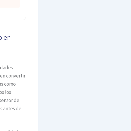
o en
idades
en convertir
nes como
os los
 sensor de
s antes de