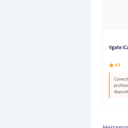
Vgate iC
4.9
Conecti
profesi
disposit
Herramie