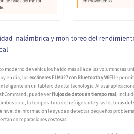
ón de fallas del motor
en movimiento.
le.
idad inalámbrica y monitoreo del rendimient
eal
co moderno de vehículos ha ido más allá de las voluminosas un
Hoy en día, los
escáneres ELM327 con Bluetooth y WiFi
le permit
inteligente en un tablero de alta tecnología. Al usar aplicacio
ashCommand, puede ver
flujos de datos en tiempo real
, incluid
ombustible, la temperatura del refrigerante y las lecturas del
te nivel de información le ayuda a detectar pequeños problema
ertan en reparaciones costosas.