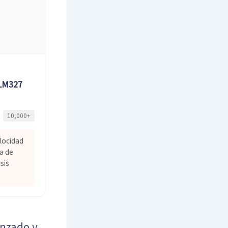
ELM327
10,000+
elocidad
a de
sis
nzado y