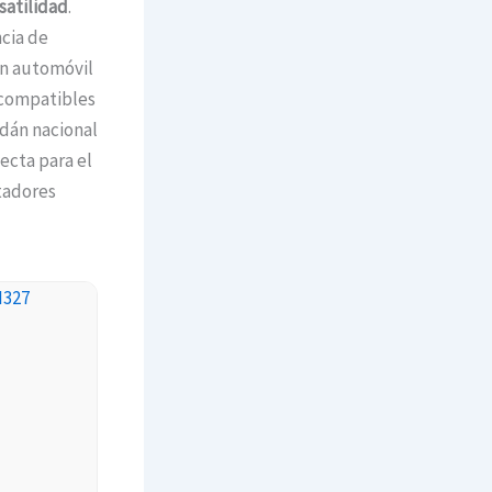
satilidad
.
cia de
un automóvil
 compatibles
edán nacional
ecta para el
tadores