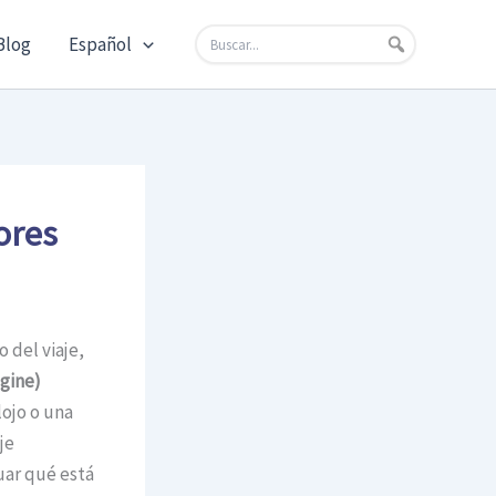
Blog
Español
ores
 del viaje,
gine)
lojo o una
je
uar qué está