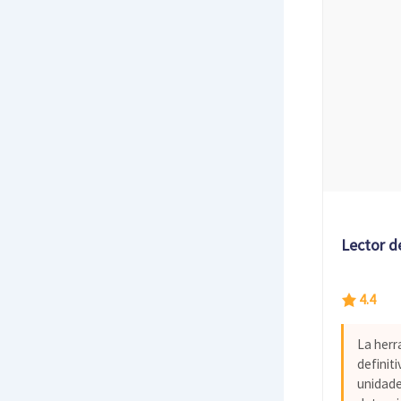
Lector d
4.4
La herr
definit
unidade