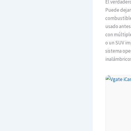
El verdadero
Puede dejar 
combustible 
usado antes
con múltiple
o un SUV im
sistema ope
inalámbricos