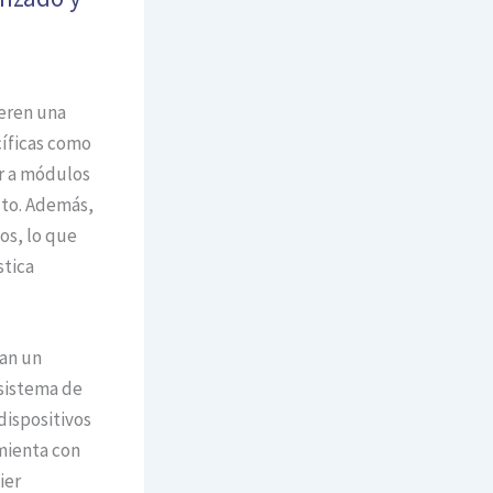
ieren una
cíficas como
r a módulos
lto. Además,
os, lo que
stica
nan un
 sistema de
dispositivos
amienta con
ier