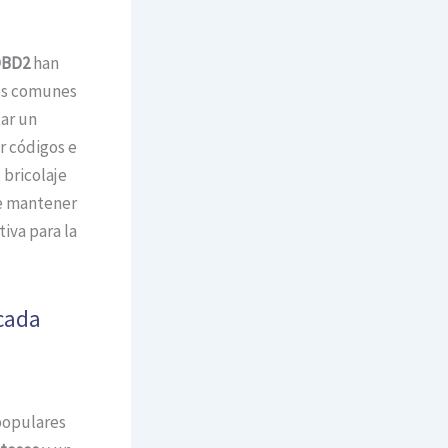
OBD2
han
es comunes
ar un
r códigos e
 bricolaje
re mantener
iva para la
cada
populares