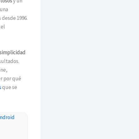
itosos
y un
 una
s desde 1996.
 el
simplicidad
sultados.
one,
er por qué
s
que se