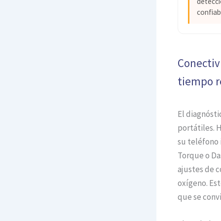
detecci
confiab
Conectiv
tiempo r
El diagnósti
portátiles. 
su teléfono 
Torque o D
ajustes de c
oxígeno. Es
que se convi