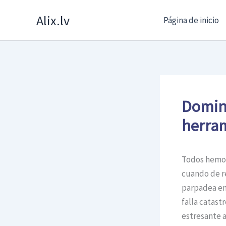
Skip
Alix.lv
Página de inicio
to
content
Domina
herram
Todos hemos 
cuando de r
parpadea en 
falla catast
estresante 