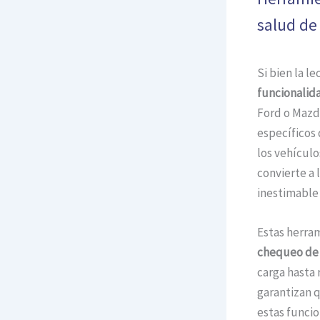
salud de 
Si bien la l
funcionalid
Ford o Mazd
específicos 
los vehícul
convierte a 
inestimable 
Estas herra
chequeo de 
carga hasta 
garantizan q
estas funcio