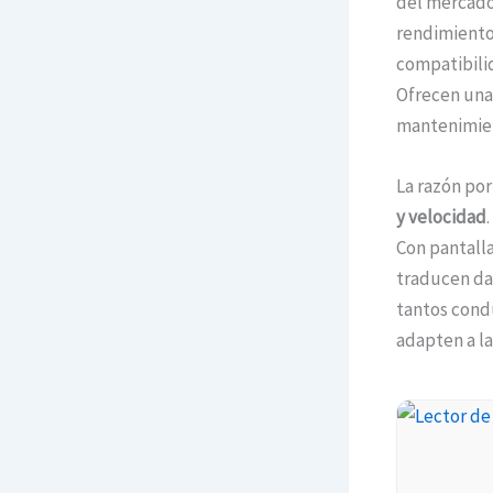
del mercado
rendimiento 
compatibilid
Ofrecen una 
mantenimie
La razón por
y velocidad
Con pantalla
traducen dat
tantos cond
adapten a la