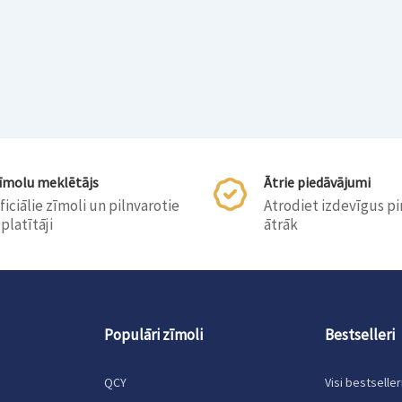
īmolu meklētājs
Ātrie piedāvājumi
ficiālie zīmoli un pilnvarotie
Atrodiet izdevīgus p
zplatītāji
ātrāk
Populāri zīmoli
Bestselleri
QCY
Visi bestseller