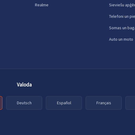
Realme
Sieviešu apģē
Telefoni un pi
Somas un bag
Auto un moto
Valoda
Deutsch
Español
Français