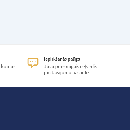
Iepirkšanās palīgs
irkumus
Jūsu personīgais ceļvedis
piedāvājumu pasaulē
i