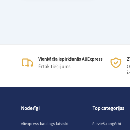
Vienkārša iepirkšanās AliExpress
Z
Ērtāk tieši jums
O
i
Noderīgi
Top categorijas
Aliexpress katalogs latviski
Sieviešu apģērbi