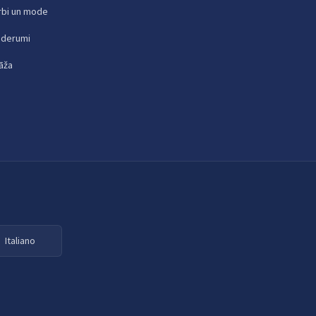
rbi un mode
ederumi
āža
Italiano