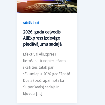
Atlaižu kodi
2026. gada ceļvedis
AliExpress izdevīgo
piedāvājumu sadaļā
Efektīvai AliExpress
lietošanai ir nepieciešams
skatīties tālāk par
sākumlapu. 2026. gadā īpašā
Deals (bieži apzīmēta kā
SuperDeals) sadaļa ir
kļuvusi […]