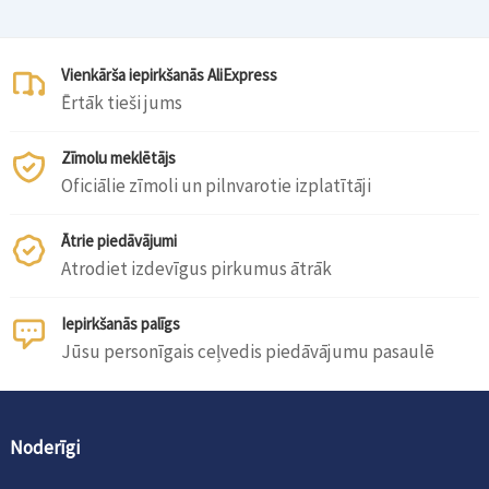
Vienkārša iepirkšanās AliExpress
Ērtāk tieši jums
Zīmolu meklētājs
Oficiālie zīmoli un pilnvarotie izplatītāji
Ātrie piedāvājumi
Atrodiet izdevīgus pirkumus ātrāk
Iepirkšanās palīgs
Jūsu personīgais ceļvedis piedāvājumu pasaulē
Noderīgi