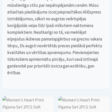
mūsdienīgu stilu par nepārspējamām cenām. Mūsu
atlasītais piedāvājums izceļ pieprasītākos AliExpress
izstrādājumus, sākot no augstas veiktspējas
koriģējošās veļas līdz īpaši mīkstiem naktsmiera
komplektiem. Neatkarīgi no tā, vai meklējat
elpojošus ikdienas pamatapģērbus vai greznu vakara
tērpu, šīs augsti novērtētās preces piedāvā perfektu
kvalitātes un vērtības apvienojumu. Pievienojieties
tūkstošiem apmierinātu pircēju, kuri savā intīmajā
garderobē par prioritāti izvirza gan estētiku, gan
ērtības.