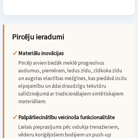
Pircēju ieradumi
✓
Materiālu inovācijas
Pircēji arvien biežāk meklē progresīvus
audumus, piemēram, ledus zīdu, zīdkoka zīdu
un augstas elastības mežģīnes, kas piedāvā izcilu
elpojamību un ādai draudzīgu tekstūru
salīdzinājumā ar tradicionālajiem sintētiskajiem
materiāliem.
✓
Pašpārliecinātību veicinoša funkcionalitāte
Lielais pieprasījums pēc vidukļa trenažieriem,
vēderu koriģējošiem bodijiem un push-up