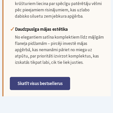
krūšturiem liecina par spēcīgu patērētāju vēlmi
pēc pieejamiem risinājumiem, kas uzlabo
dabisko siluetu zem jebkura apģērba.
✓
Daudzpusīga mājas estētika
No elegantiem satīna komplektiem līdz mājīgām
flaneļa pidžamām – pircēji investē mājas
apģērbā, kas nemanāmi pāriet no miega uz
atpūtu, par prioritāti izvirzot komplektus, kas
izskatās tikpat labi, cik tie liek justies.
Skatīt visus bestsellerus