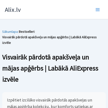
Skip
Alix.lv
to
content
Sākumlapa
Bestselleri
/
/
Visvairāk pārdotā apakšveļa un mājas apģērbs | Labākā AliExpress
izvēle
Visvairāk pārdotā apakšveļa un
mājas apģērbs | Labākā AliExpress
izvēle
Izpētiet izcilāko visvairāk pārdotās apakšveļas un
mājas apģērba kolekciju, kur komforts satiekas ar