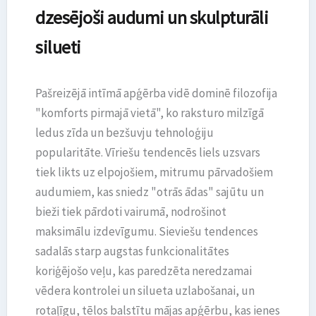
dzesējoši audumi un skulpturāli
silueti
Pašreizējā intīmā apģērba vidē dominē filozofija
"komforts pirmajā vietā", ko raksturo milzīgā
ledus zīda un bezšuvju tehnoloģiju
popularitāte. Vīriešu tendencēs liels uzsvars
tiek likts uz elpojošiem, mitrumu pārvadošiem
audumiem, kas sniedz "otrās ādas" sajūtu un
bieži tiek pārdoti vairumā, nodrošinot
maksimālu izdevīgumu. Sieviešu tendences
sadalās starp augstas funkcionalitātes
koriģējošo veļu, kas paredzēta neredzamai
vēdera kontrolei un silueta uzlabošanai, un
rotaļīgu, tēlos balstītu mājas apģērbu, kas ienes