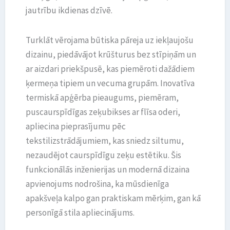
jautrību ikdienas dzīvē.
Turklāt vērojama būtiska pāreja uz iekļaujošu
dizainu, piedāvājot krūšturus bez stīpiņām un
ar aizdari priekšpusē, kas piemēroti dažādiem
ķermeņa tipiem un vecuma grupām. Inovatīva
termiskā apģērba pieaugums, piemēram,
puscaurspīdīgas zeķubikses ar flīsa oderi,
apliecina pieprasījumu pēc
tekstilizstrādājumiem, kas sniedz siltumu,
nezaudējot caurspīdīgu zeķu estētiku. Šis
funkcionālās inženierijas un modernā dizaina
apvienojums nodrošina, ka mūsdienīga
apakšveļa kalpo gan praktiskam mērķim, gan kā
personīgā stila apliecinājums.