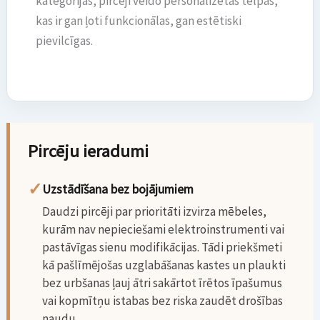
kategorijas, pircēji veido personalizētas telpas,
kas ir gan ļoti funkcionālas, gan estētiski
pievilcīgas.
Pircēju ieradumi
✓
Uzstādīšana bez bojājumiem
Daudzi pircēji par prioritāti izvirza mēbeles,
kurām nav nepieciešami elektroinstrumenti vai
pastāvīgas sienu modifikācijas. Tādi priekšmeti
kā pašlīmējošas uzglabāšanas kastes un plaukti
bez urbšanas ļauj ātri sakārtot īrētos īpašumus
vai kopmītņu istabas bez riska zaudēt drošības
naudu.