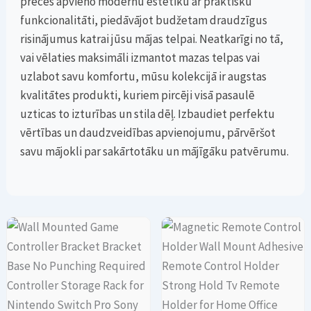
preces apvieno modernu estētiku ar praktisku
funkcionalitāti, piedāvājot budžetam draudzīgus
risinājumus katrai jūsu mājas telpai. Neatkarīgi no tā,
vai vēlaties maksimāli izmantot mazas telpas vai
uzlabot savu komfortu, mūsu kolekcijā ir augstas
kvalitātes produkti, kuriem pircēji visā pasaulē
uzticas to izturības un stila dēļ. Izbaudiet perfektu
vērtības un daudzveidības apvienojumu, pārvēršot
savu mājokli par sakārtotāku un mājīgāku patvērumu.