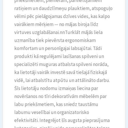
priekšmetiem, piemēram, pārvietojamiem
ratiņiem un daudzlīmeņu plauktiem, atspoguļo
vēlmi pēc pielāgojamas dzīves vides, kas kalpo
vairākiem mērķiem — no mājas biroja līdz
virtuves uzglabāšanai.nnTurklāt mājās liela
uzmanība tiek pievērsta ergonomiskam
komfortam un personīgajai labsajūtai. Tādi
produkti kā regulējami lasīšanas spilveni un
specializēti muguras atbalsta spilveni norāda,
ka lietotāji vairāk investē savā tiešajā fiziskajā
vidē, lai atbalstītu atpūtu un attālināto darbu.
Šīs lietotāju nodomu izmaiņas liecina par
novēršanos no tīri dekoratīvām mēbelēm par
labu priekšmetiem, kas sniedz taustāmu
labumu veselībai un organizatorisko
efektivitāti. Integrējot šīs augsta pieprasījuma