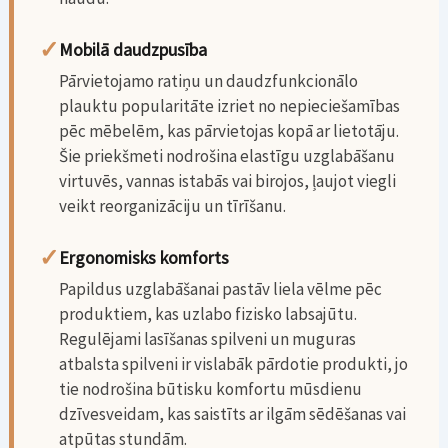
✓
Mobilā daudzpusība
Pārvietojamo ratiņu un daudzfunkcionālo
plauktu popularitāte izriet no nepieciešamības
pēc mēbelēm, kas pārvietojas kopā ar lietotāju.
Šie priekšmeti nodrošina elastīgu uzglabāšanu
virtuvēs, vannas istabās vai birojos, ļaujot viegli
veikt reorganizāciju un tīrīšanu.
✓
Ergonomisks komforts
Papildus uzglabāšanai pastāv liela vēlme pēc
produktiem, kas uzlabo fizisko labsajūtu.
Regulējami lasīšanas spilveni un muguras
atbalsta spilveni ir vislabāk pārdotie produkti, jo
tie nodrošina būtisku komfortu mūsdienu
dzīvesveidam, kas saistīts ar ilgām sēdēšanas vai
atpūtas stundām.