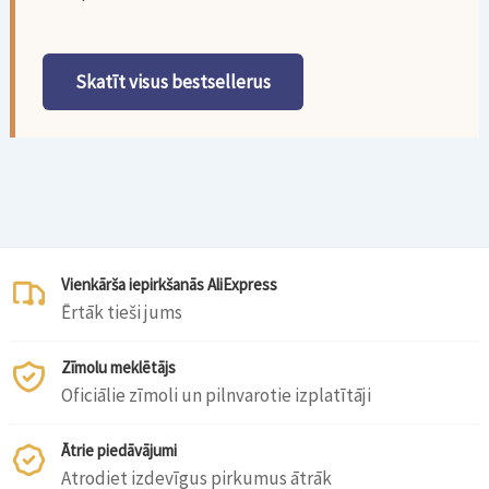
Skatīt visus bestsellerus
Vienkārša iepirkšanās AliExpress
Ērtāk tieši jums
Zīmolu meklētājs
Oficiālie zīmoli un pilnvarotie izplatītāji
Ātrie piedāvājumi
Atrodiet izdevīgus pirkumus ātrāk