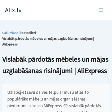
Skip
Alix.lv
to
content
Sākumlapa
Bestselleri
/
/
Vislabāk pārdotās mēbeles un mājas uzglabāšanas risinājumi |
AliExpress
Vislabāk pārdotās mēbeles un mājas
uzglabāšanas risinājumi | AliExpress
Uzlabojiet savu dzīves telpu ar mūsu atlasīto
populārāko mēbeļu un mājas organizēšanas
piederumu izlasi no AliExpress. Šīs vislabāk pārdotās