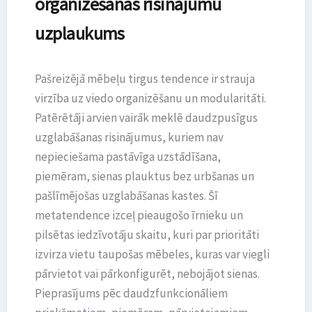
organizēšanas risinājumu
uzplaukums
Pašreizējā mēbeļu tirgus tendence ir strauja
virzība uz viedo organizēšanu un modularitāti.
Patērētāji arvien vairāk meklē daudzpusīgus
uzglabāšanas risinājumus, kuriem nav
nepieciešama pastāvīga uzstādīšana,
piemēram, sienas plauktus bez urbšanas un
pašlīmējošas uzglabāšanas kastes. Šī
metatendence izceļ pieaugošo īrnieku un
pilsētas iedzīvotāju skaitu, kuri par prioritāti
izvirza vietu taupošas mēbeles, kuras var viegli
pārvietot vai pārkonfigurēt, nebojājot sienas.
Pieprasījums pēc daudzfunkcionāliem