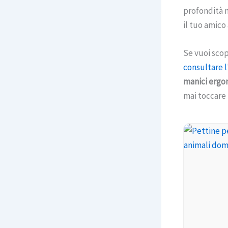
profondità n
il tuo amico
Se vuoi scop
consultare l
manici ergo
mai toccare