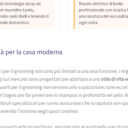
 la tecnologia spray ad
Rasoio elettrico di livello
r inumidire il pelo,
professionale con ricarica
do i peli ribelli e lenendo il
una rasatura del viso pulita
male domestico.
ogni volta.
ità per la casa moderna
i per il grooming non sono più limitati a una sola funzione. I mig
i sul mercato sono progettati per adattarsi a uno
stile di vita 
uanti per il grooming non servono solo a spazzolare; sono eccell
bagno per far penetrare lo shampoo in profondità nel pelo. Al
biuli specializzati per uomo assicurano che la rasatura non spo
nendo l’armonia negli spazi condivisi.
n questi articoli multiuso, non stai solo acquistando uno strum