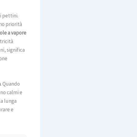
 pettini.
o priorità
ole a vapore
tricità
i, significa
zone
a
. Quando
ono calmi e
la lunga
urare e