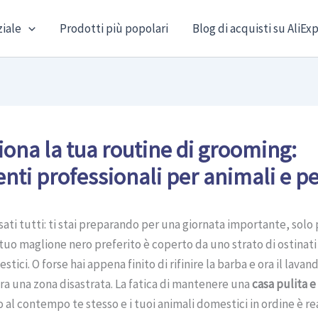
ziale
Prodotti più popolari
Blog di acquisti su AliEx
iona la tua routine di grooming:
nti professionali per animali e p
sati tutti: ti stai preparando per una giornata importante, solo 
 tuo maglione nero preferito è coperto da uno strato di ostinati 
tici. O forse hai appena finito di rifinire la barba e ora il lavan
a una zona disastrata. La fatica di mantenere una
casa pulita e
l contempo te stesso e i tuoi animali domestici in ordine è rea