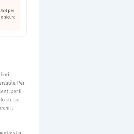
 USB per
 e sicura
liori
versatile
. Per
enti per il
lo stesso
rchi il
ento; stai