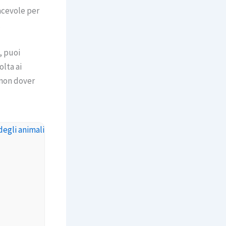
acevole per
.
, puoi
olta ai
 non dover