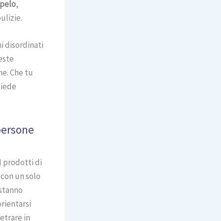
 pelo
,
ulizie.
i disordinati
este
ne. Che tu
siede
 persone
 prodotti di
 con un solo
 stanno
orientarsi
etrare in