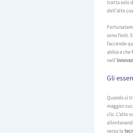
tratta solo d
dell’alto co
Fortunatament
sono finiti.
faccende quo
abbia a che 
nell’
innovaz
Gli essen
Quando si tr
maggior succ
clic. L’alto 
allontanando 
verso la
tec