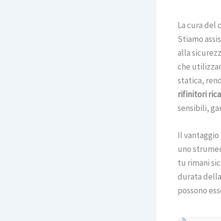
La cura del c
Stiamo assis
alla sicurez
che utilizza
statica, rend
rifinitori ri
sensibili, ga
Il vantaggio
uno strument
tu rimani si
durata della
possono esse