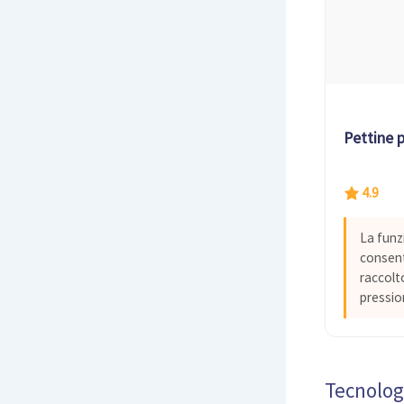
Pettine p
4.9
La funz
consente
raccolt
pressio
Tecnolog