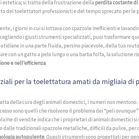
i estetica; si tratta della frustrazione della
perdita costante di
sto dei toelettatori professionisti e del tempo sprecato per le p
e, i giorni in cui si lottava con spazzole inefficienti e lavandin
 Scegliendo i giusti strumenti specializzati, puoi trasformare qu
tidiane in una parte fluida, persino piacevole, della tua routi
fare con un gatto a pelo lungo o una barba folta, la soluzione ri
ione e nell’efficienza
.
ziali per la toelettatura amati da migliaia di
atta della cura degli animali domestici, i numeri non mentono. I
esso sono quelli che risolvono il problema dei “peli ovunque”
volume di vendite indica che i proprietari di animali domestici si
dalle tradizionali spazzole metalliche, difficili da pulire, per 
nologia autopulente
. Questi strumenti sono progettati per pen