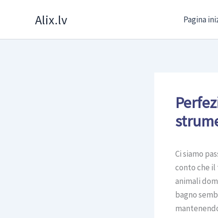
Skip
Alix.lv
Pagina ini
to
content
Perfez
strume
Ci siamo pas
conto che il
animali domes
bagno sembr
mantenendo a