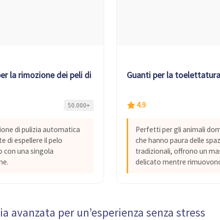
er la rimozione dei peli di animali domestici con un clic
Guanti per la toelettatur
4.9
50.000+
ione di pulizia automatica
Perfetti per gli animali dom
 di espellere il pelo
che hanno paura delle spa
o con una singola
tradizionali, offrono un m
ne.
delicato mentre rimuovono 
ia avanzata per un’esperienza senza stress