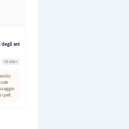
a degli animali domestici
50.000+
estici
zzole
assaggio
i peli.