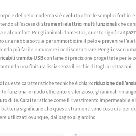
orpo e del pelo moderna si è evoluta oltre le semplici forbici e i
tendo all’ascesa di
strumenti elettrici multifunzionali
che dann
za e al comfort. Per gli animali domestici, questo significa
spazz
no una nebbia sottile per ammorbidire il pelo e prevenire l’elet
endo più facile rimuovere i nodi senza tirare. Per gli esseri uman
caricabili tramite USB
con lame di precisione progettate per le 
rantendo una finitura liscia senza il rischio di tagli o irritazioni.
 di queste caratteristiche tecniche è chiaro:
riduzione dell’ansi
o funziona in modo efficiente e silenzioso, gli animali rimang
curo di te. Caratteristiche come il rivestimento impermeabile e 
 batteria significano che questi strumenti sono costruiti per d
re utilizzati ovunque, dal bagno al giardino.