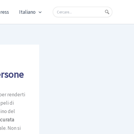
press
Italiano
ersone
per renderti
peli di
dino del
 curata
le. Non si