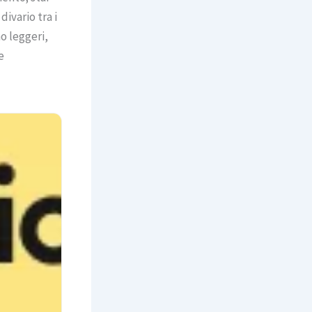
divario tra i
no leggeri,
e