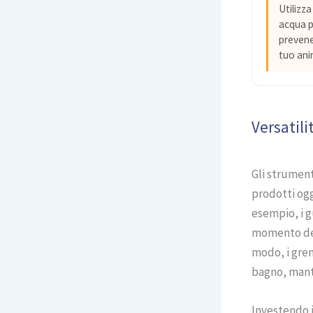
Utilizza
acqua pe
prevenen
tuo ani
Versatil
Gli strument
prodotti ogg
esempio, i g
momento del 
modo, i grem
bagno, mante
Investendo i