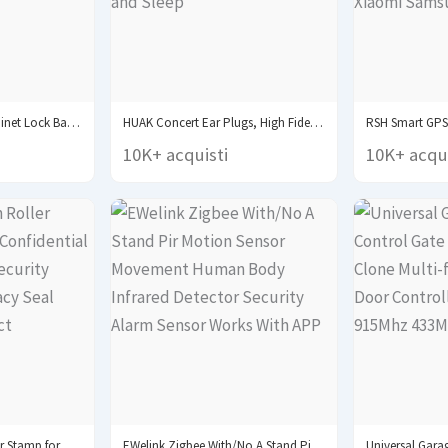
10pcs Child Safety Cabinet Lock Baby Proof Security...
HUAK Concert Ear Plugs, High Fidelity Noise Cancelling...
10K+ acquisti
10K+ acqui
Theft Protection Roller Stamp for Privacy Confidential Data...
EWelink Zigbee With/No A Stand Pir Motion Sensor...