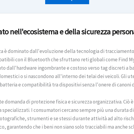
ato nell'ecosistema e della sicurezza person
za è dominato dall'evoluzione della tecnologia di tracciamento
tibili con il Bluetooth che sfruttano reti globali come Find My
o dall'hardware ingombrante e costoso verso tag discreti a b
 domestici o si nascondono all'interno dei telai dei veicoli. Gli u
atteria e compatibilità tra dispositivi senza l'onere di canoni
te domanda di protezione fisica e sicurezza organizzativa. Ciò 
za specializzati. I consumatori cercano sempre più una durata di
ografiche, strumenti e se stessi durante attività ad alto risch
sico, garantendo che i beni non siano solo tracciabili ma anche s