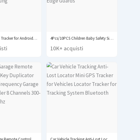
RSH Smart GPS Tracker for Android Tag Work...
4Pcs/10PCS Children Baby Safety Silicone Protector Table Corner...
sti
10K+ acquisti
Universal Garage Remote Control Gate Key Duplicator Clone...
Car Vehicle Tracking Anti-Lost Locator Mini GPS Tracker...