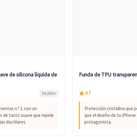
ve de silicona líquida de lujo
Funda de TPU transparent
4.7
50,000+
rventas n.º 1 con un
Protección cristalina que 
 de tacto suave que repele
que el diseño de tu iPhone 
las dactilares.
protagonista.