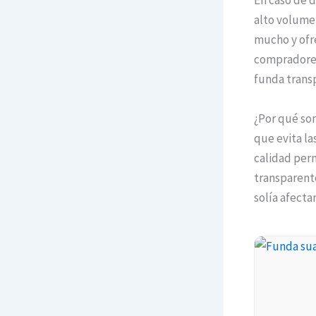
En caso de d
alto volume
mucho y ofre
compradores 
funda trans
¿Por qué son
que evita la
calidad perm
transparente
solía afecta