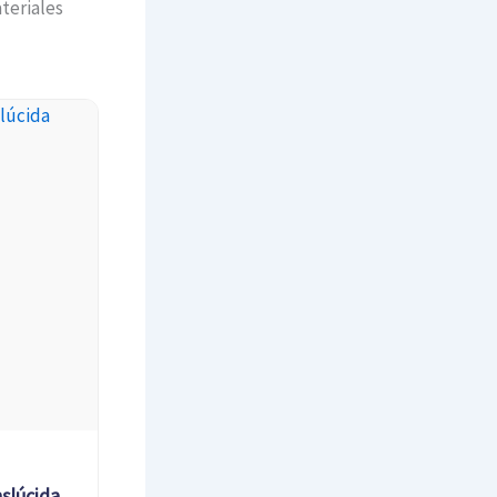
teriales
slúcida