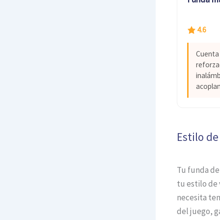
4.6
Cuenta 
reforza
inalámb
acoplam
Estilo de
Tu funda de 
tu estilo de
necesita ten
del juego, g