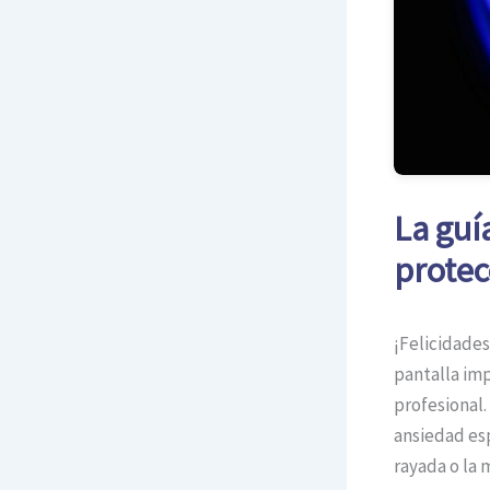
La guí
protec
¡Felicidades
pantalla im
profesional.
ansiedad esp
rayada o la 