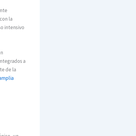
ante
con la
o intensivo
en
integrados a
te de la
 amplia