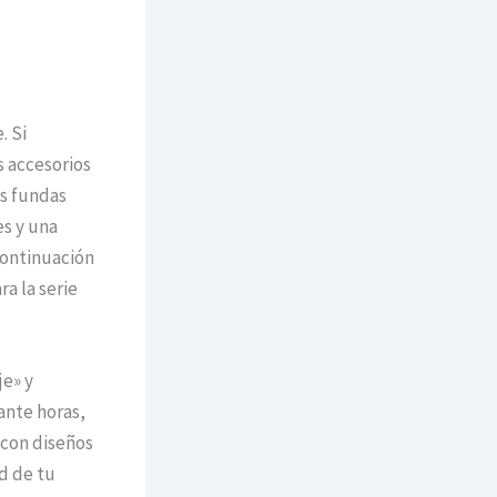
. Si
s accesorios
as fundas
s y una
continuación
a la serie
je» y
ante horas,
 con diseños
d de tu