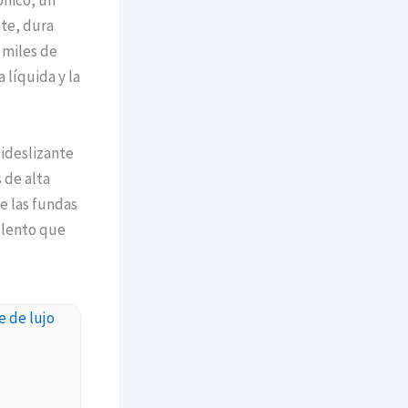
ónico, un
te, dura
 miles de
 líquida y la
tideslizante
 de alta
ue las fundas
llento que