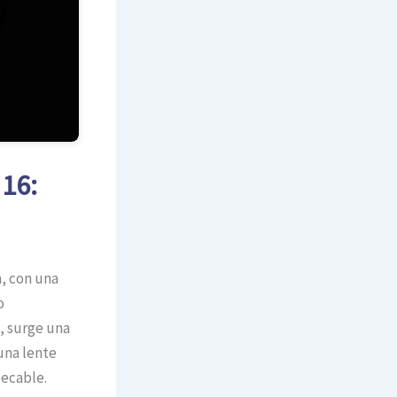
 16:
a, con una
o
, surge una
una lente
pecable.