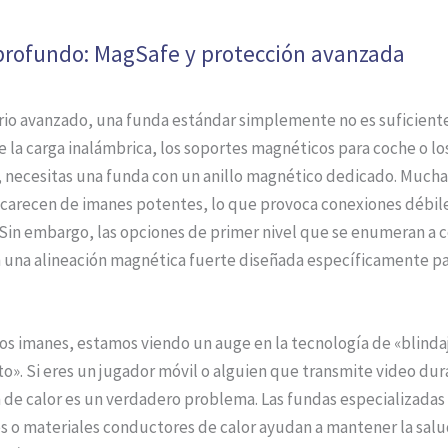
 profundo: MagSafe y protección avanzada
rio avanzado, una funda estándar simplemente no es suficiente
la carga inalámbrica, los soportes magnéticos para coche o lo
, necesitas una funda con un anillo magnético dedicado. Much
carecen de imanes potentes, lo que provoca conexiones débile
 Sin embargo, las opciones de primer nivel que se enumeran a 
 una alineación magnética fuerte diseñada específicamente par
los imanes, estamos viendo un auge en la tecnología de «blinda
o». Si eres un jugador móvil o alguien que transmite video dur
n de calor es un verdadero problema. Las fundas especializadas
s o materiales conductores de calor ayudan a mantener la salu