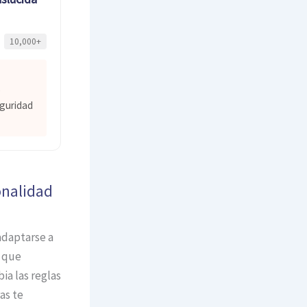
10,000+
e
guridad
onalidad
adaptarse a
o que
ia las reglas
as te