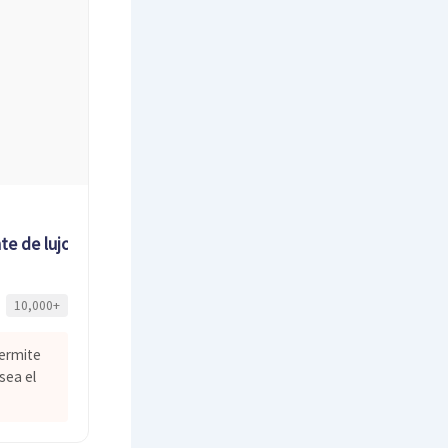
e de lujo
10,000+
permite
sea el