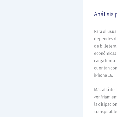
Análisis
Para el usua
dependes de 
de billetera
económicas 
carga lenta.
cuentan con
iPhone 16.
Más allá de 
«enfriamient
la disipació
transpirable