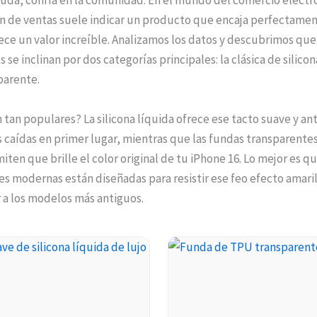
uda, confía en la comunidad. En el mundo del comercio electr
n de ventas suele indicar un producto que encaja perfectamen
ce un valor increíble. Analizamos los datos y descubrimos que
se inclinan por dos categorías principales: la clásica de silicona
parente.
 tan populares? La silicona líquida ofrece ese tacto suave y an
s caídas en primer lugar, mientras que las fundas transparentes
iten que brille el color original de tu iPhone 16. Lo mejor es q
s modernas están diseñadas para resistir ese feo efecto amari
r a los modelos más antiguos.