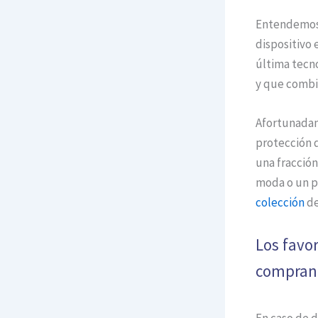
Entendemos e
dispositivo 
última tecn
y que combin
Afortunadam
protección d
una fracción
moda o un p
colección
de
Los favor
compran