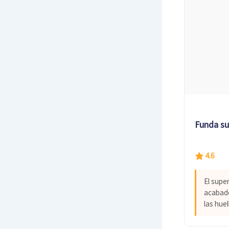
Funda sua
4.6
El supe
acabado
las huel