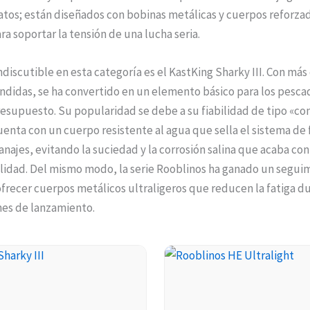
atos; están diseñados con bobinas metálicas y cuerpos reforza
a soportar la tensión de una lucha seria.
ndiscutible en esta categoría es el KastKing Sharky III. Con más
ndidas, se ha convertido en un elemento básico para los pesc
esupuesto. Su popularidad se debe a su fiabilidad de tipo «con
uenta con un cuerpo resistente al agua que sella el sistema de f
anajes, evitando la suciedad y la corrosión salina que acaba con
lidad. Del mismo modo, la serie Rooblinos ha ganado un segui
frecer cuerpos metálicos ultraligeros que reducen la fatiga du
nes de lanzamiento.