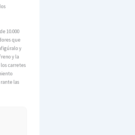
dos
 de 10.000
adores que
figúralo y
reno y la
 los carretes
miento
rante las