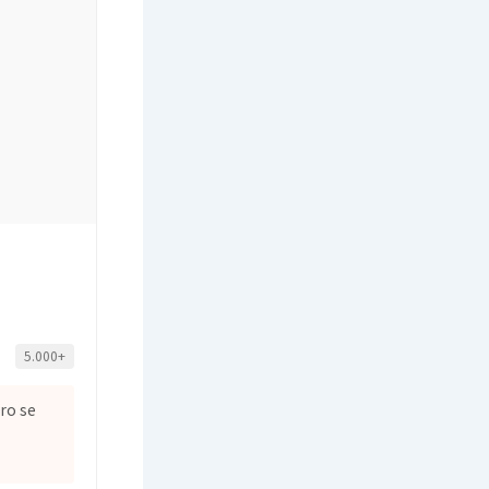
5.000+
ero se