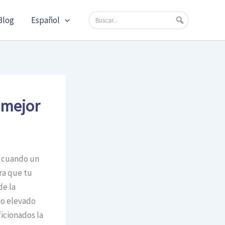
Blog
Español
 mejor
o cuando un
ra que tu
de la
io elevado
icionados la