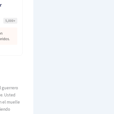
r
5,000+
on
ridos.
l guerrero
ve. Usted
n el muelle
ciendo