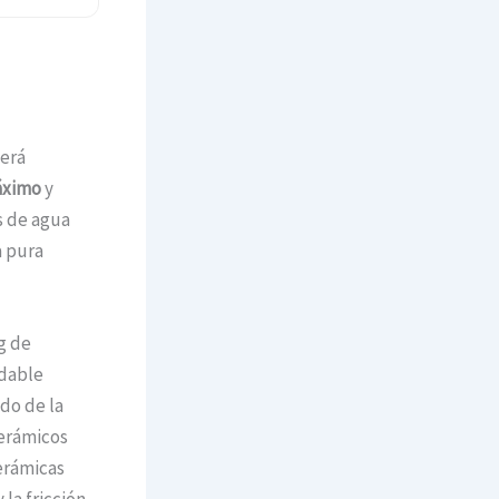
erá
áximo
y
s de agua
a pura
g de
idable
do de la
cerámicos
cerámicas