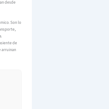
van desde
ámico. Son lo
ansporte,
a.
asiente de
e arruinan