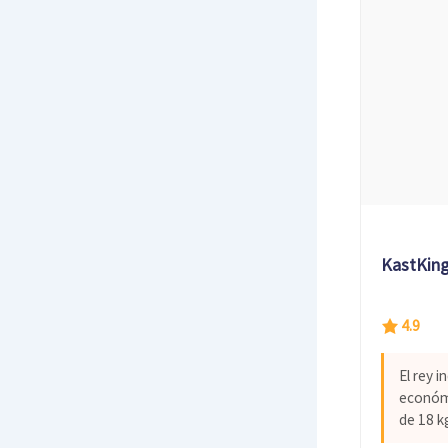
KastKing 
4.9
El rey i
económ
de 18 k