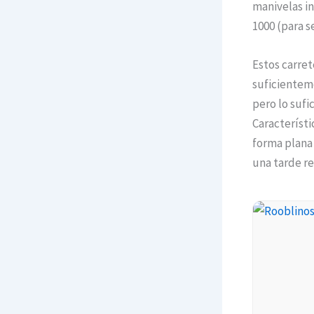
manivelas i
1000 (para s
Estos carret
suficientem
pero lo sufi
Característi
forma plana 
una tarde re