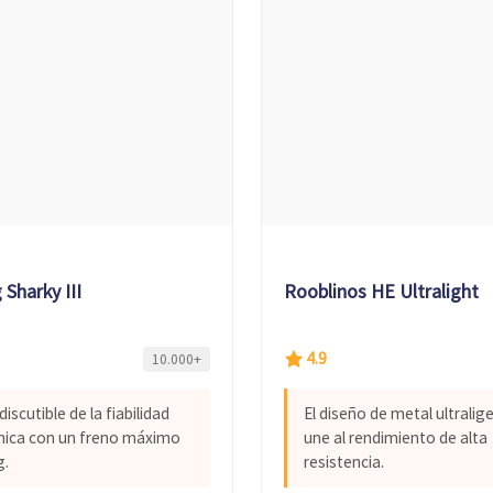
Sharky III
Rooblinos HE Ultralight
4.9
10.000+
ndiscutible de la fiabilidad
El diseño de metal ultralig
ica con un freno máximo
une al rendimiento de alta
g.
resistencia.