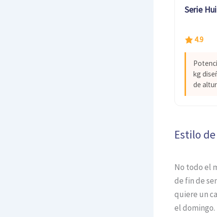
Serie Hu
4.9
Potenci
kg dise
de altur
Estilo de
No todo el m
de fin de se
quiere un ca
el domingo.