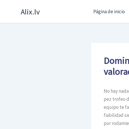
Skip
Alix.lv
Página de inicio
to
content
Domina
valora
No hay nada
pez trofeo d
equipo te fa
fiabilidad s
por rodamien