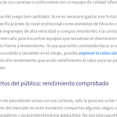
ciar sus carteras o conformarse con un equipo de calidad inferi
las del juego han cambiado. Ya no es necesario gastar una fortu
cificaciones de nivel profesional como arandelas de fibra de 
e engranajes de alta velocidad y cuerpos resistentes a la corro
l mercado para encontrar equipos que resuelvan el dilema entr
o frente a rendimiento». Ya sea que estés caminando hacia un 
escondido o lanzando en el oleaje, puedes
explorar la colecci
de alto rendimiento que están redefiniendo el valor para los 
do.
ritos del público: rendimiento comprobado
 de pescadores votan con sus carteras, vale la pena escuchar. 
es del mercado en este momento comparten algunos rasgos c
 duraderos y sorprendentemente asequibles. No son solo jugue