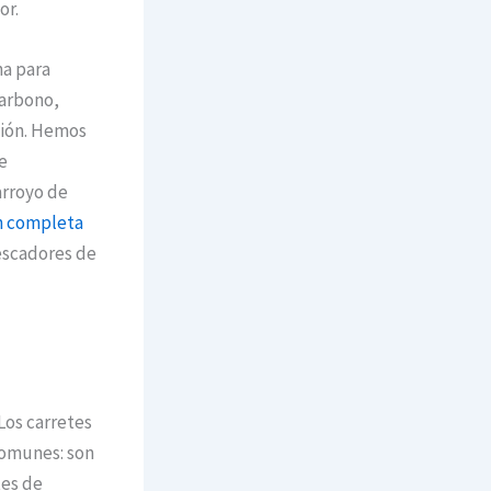
or.
na para
carbono,
sión. Hemos
e
arroyo de
ón completa
pescadores de
Los carretes
omunes: son
tes de