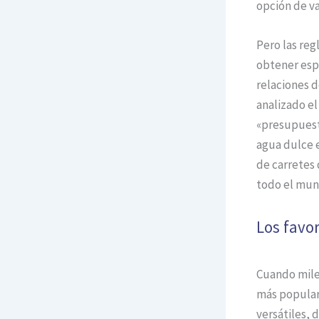
opción de va
Pero las reg
obtener espe
relaciones d
analizado e
«presupuest
agua dulce 
de carretes 
todo el mun
Los favo
Cuando miles
más popular
versátiles,