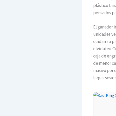
plástico bar
pensados par
El ganador i
unidades ve
cuidan su pr
olvídate». C
caja de engr
de menor ca
masivo por o
largas sesio