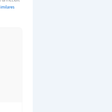
la fricción.
similares