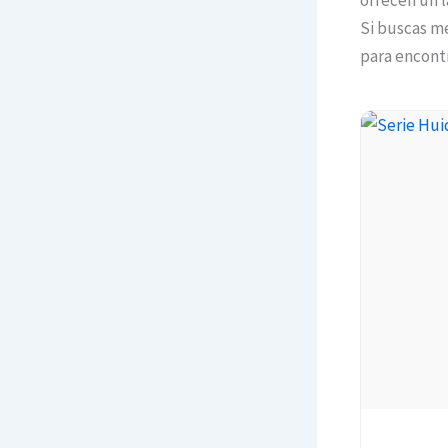
ofrecen un l
Si buscas me
para encontr