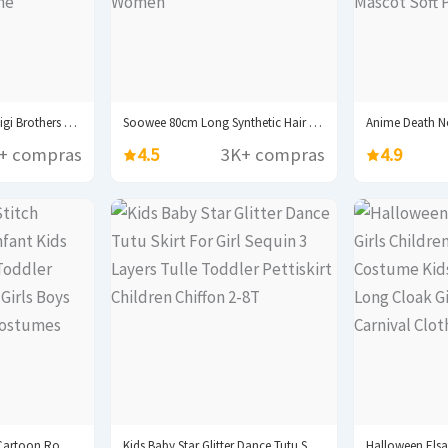
Game Marios Super Luigi Brothers Uniform Set Cosplay...
Soowee 80cm Long Synthetic Hair White Purple Cosplay...
+ compras
4.5
3K+ compras
4.9
Baby Kigurumi Stitch Cartoon Romper Infant Kids Animal...
Kids Baby Star Glitter Dance Tutu Skirt For...