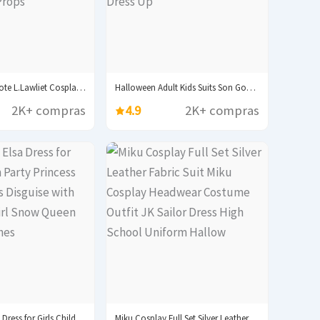
Anime Death Note L.Lawliet Cosplay Doll Plush Stuffed...
Halloween Adult Kids Suits Son Goku Gui Carnival...
2K+ compras
4.9
2K+ compras
Halloween Elsa Dress for Girls Children Party Princess...
Miku Cosplay Full Set Silver Leather Fabric Suit...