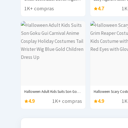
1K+ compras
4.7
1K
Halloween Adult Kids Suits Son Goku Gui Carnival...
4.9
1K+ compras
4.9
1K